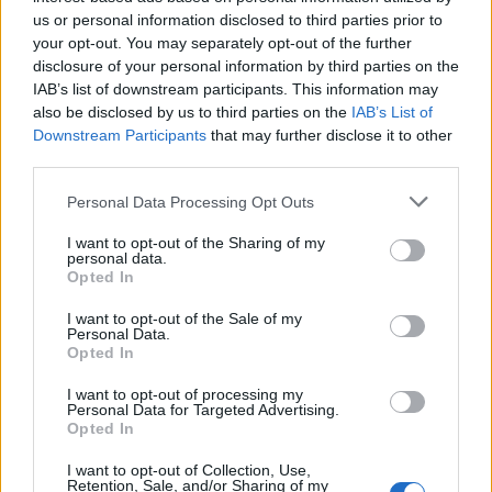
bandi e l’accesso a contributi a fondo perduto è
us or personal information disclosed to third parties prior to
your opt-out. You may separately opt-out of the further
essenziale.
disclosure of your personal information by third parties on the
IAB’s list of downstream participants. This information may
In definitiva, l’integrazione della sostenibilità nelle
also be disclosed by us to third parties on the
IAB’s List of
strategie aziendali non è solo un’opportunità, ma un
Downstream Participants
that may further disclose it to other
passaggio fondamentale per garantire un futuro
third parties.
prospero e in linea con le esigenze del nostro
Please note that this website/app uses one or more Google
Personal Data Processing Opt Outs
pianeta.
services and may gather and store information including but
not limited to your visit or usage behaviour. You may click to
I want to opt-out of the Sharing of my
personal data.
grant or deny consent to Google and its third-party tags to
Opted In
use your data for below specified purposes in below Google
AUTORE
consent section.
I want to opt-out of the Sale of my
AiAdhubMedia
Personal Data.
Opted In
I want to opt-out of processing my
Personal Data for Targeted Advertising.
Opted In
I want to opt-out of Collection, Use,
Retention, Sale, and/or Sharing of my