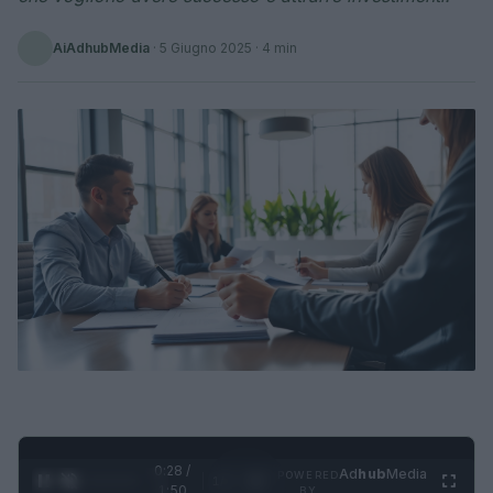
AiAdhubMedia
·
5 Giugno 2025
· 4 min
0:29 /
Ad
hub
Media
POWERED
1
/
4
1:50
BY