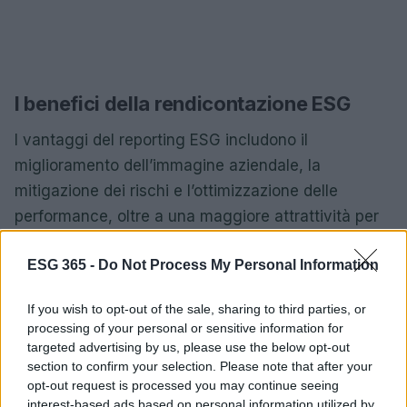
I benefici della rendicontazione ESG
I vantaggi del reporting ESG includono il
miglioramento dell’immagine aziendale, la
mitigazione dei rischi e l’ottimizzazione delle
performance, oltre a una maggiore attrattività per
gli investitori. Per le aziende ambiziose, considerare
ESG 365 -
Do Not Process My Personal Information
la rendicontazione ESG come un imperativo
strategico è la chiave per sbloccare nuove
If you wish to opt-out of the sale, sharing to third parties, or
opportunità e costruire una crescita solida e
processing of your personal or sensitive information for
sostenibile. In un contesto dove la sostenibilità è
targeted advertising by us, please use the below opt-out
section to confirm your selection. Please note that after your
imprescindibile, comprendere come un forte
opt-out request is processed you may continue seeing
impegno ESG possa valorizzare la partecipazione a
interest-based ads based on personal information utilized by