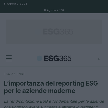
Salta al contenuto
8 Agosto 2026
8 Agosto 2026
⌕
×
⌕
ESG AZIENDE
Cerca
L’importanza del reporting ESG
per le aziende moderne
La rendicontazione ESG è fondamentale per le aziende
che vogliono avere successo e attrarre investimenti.