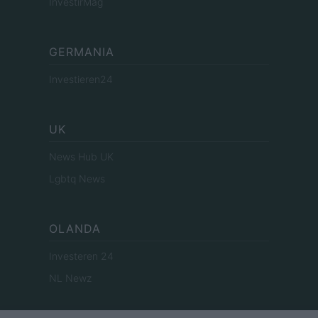
InvestirMag
GERMANIA
Investieren24
UK
News Hub UK
Lgbtq News
OLANDA
Investeren 24
NL Newz