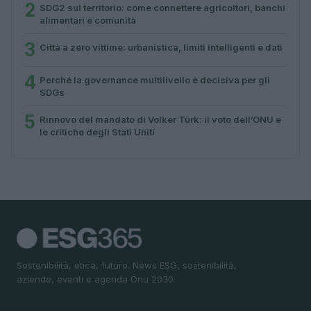
2
SDG2 sul territorio: come connettere agricoltori, banchi
alimentari e comunità
3
Città a zero vittime: urbanistica, limiti intelligenti e dati
4
Perché la governance multilivello è decisiva per gli
SDGs
5
Rinnovo del mandato di Volker Türk: il voto dell’ONU e
le critiche degli Stati Uniti
Sostenibilità, etica, futuro. News ESG, sostenibilità,
aziende, eventi e agenda Onu 2030.