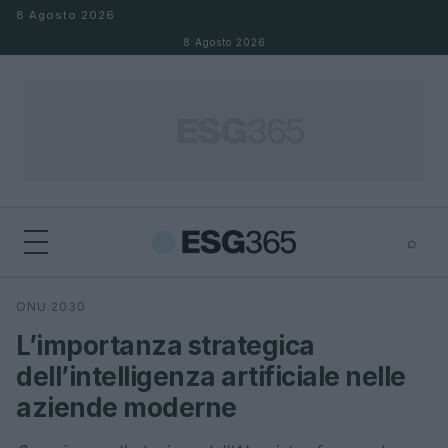
Salta al contenuto
8 Agosto 2026
8 Agosto 2026
⌕
×
⌕
ONU 2030
Cerca
L’importanza strategica
dell’intelligenza artificiale nelle
aziende moderne