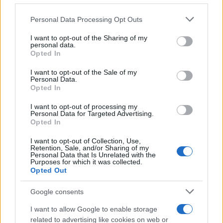
Please note that this website/app uses one or more Google
Personal Data Processing Opt Outs
services and may gather and store information including but
not limited to your visit or usage behaviour. You may click to
I want to opt-out of the Sharing of my
Continua a leggere
personal data.
grant or deny consent to Google and its third-party tags to
Opted In
use your data for below specified purposes in below Google
ONU 2030
consent section.
I want to opt-out of the Sale of my
Personal Data.
Opted In
I want to opt-out of processing my
Personal Data for Targeted Advertising.
Opted In
I want to opt-out of Collection, Use,
Retention, Sale, and/or Sharing of my
Personal Data that Is Unrelated with the
Purposes for which it was collected.
Opted Out
Google consents
Agenda 2030 per i giovani: come trasformare gli
I want to allow Google to enable storage
SDGs in azioni concrete
related to advertising like cookies on web or