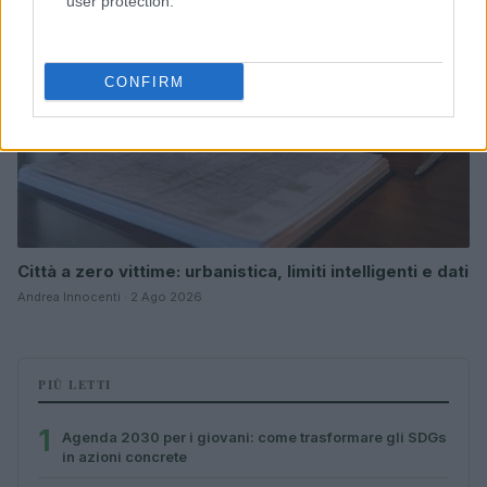
user protection.
CONFIRM
Città a zero vittime: urbanistica, limiti intelligenti e dati
Andrea Innocenti · 2 Ago 2026
PIÙ LETTI
1
Agenda 2030 per i giovani: come trasformare gli SDGs
in azioni concrete