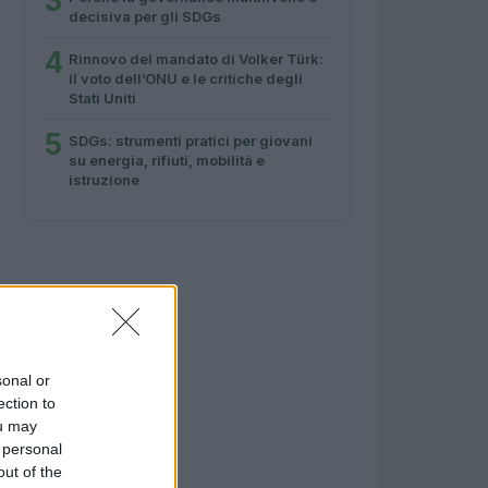
3
decisiva per gli SDGs
4
Rinnovo del mandato di Volker Türk:
il voto dell’ONU e le critiche degli
Stati Uniti
5
SDGs: strumenti pratici per giovani
su energia, rifiuti, mobilità e
istruzione
sonal or
ection to
ou may
 personal
out of the