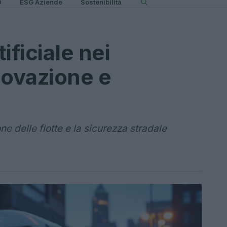
0
ESG Aziende
Sostenibilità
tificiale nei
nnovazione e
e delle flotte e la sicurezza stradale