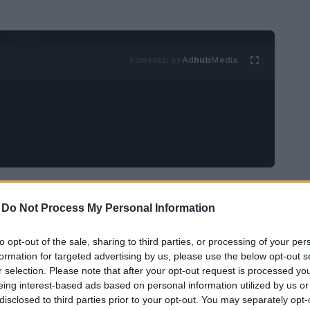
Ad
hub
Media
POWERED BY
rtificiale nella gestione delle
-
Do Not Process My Personal Information
to opt-out of the sale, sharing to third parties, or processing of your per
damente diventando un elemento cruciale nel
formation for targeted advertising by us, please use the below opt-out s
r selection. Please note that after your opt-out request is processed y
e ai sistemi telematici avanzati, le aziende
eing interest-based ads based on personal information utilized by us or
o flotte con una precisione senza precedenti.
disclosed to third parties prior to your opt-out. You may separately opt-