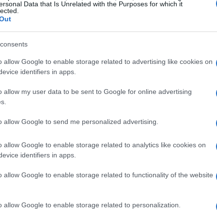
ersonal Data that Is Unrelated with the Purposes for which it
lected.
Out
consents
o allow Google to enable storage related to advertising like cookies on
tà nell’uso dell’AI
evice identifiers in apps.
o allow my user data to be sent to Google for online advertising
entazione dell’AI nel settore dei trasporti
s.
 alla trasparenza e alla responsabilità. È
to allow Google to send me personalized advertising.
come i loro sistemi di intelligenza artificiale
no. Questo non solo aiuta a costruire fiducia tra
o allow Google to enable storage related to analytics like cookies on
icare e correggere eventuali pregiudizi o errori
evice identifiers in apps.
lità deve essere chiaramente definita: chi
o allow Google to enable storage related to functionality of the website
essenziale che le organizzazioni integrino la
 vita dell’AI, garantendo che ci sia sempre un
o allow Google to enable storage related to personalization.
.