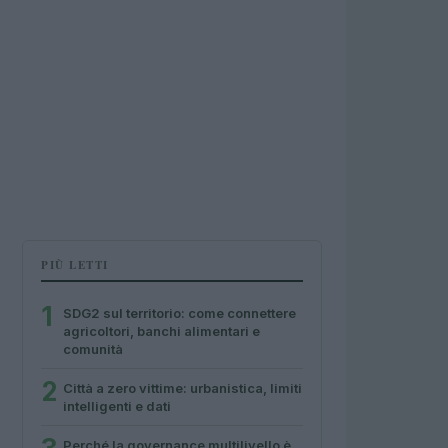
PIÙ LETTI
1
SDG2 sul territorio: come connettere
agricoltori, banchi alimentari e
comunità
2
Città a zero vittime: urbanistica, limiti
intelligenti e dati
Perché la governance multilivello è