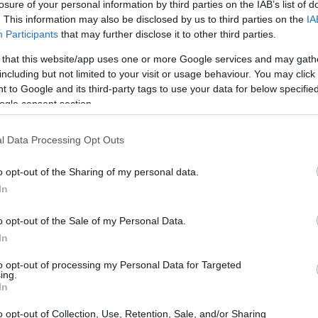
losure of your personal information by third parties on the IAB’s list of
ntelligenti, offrono informazioni dettagliate sul
. This information may also be disclosed by us to third parties on the
IA
stazioni dei veicoli e sull’ottimizzazione dei
Participants
that may further disclose it to other third parties.
ati non solo migliora l’efficienza operativa, ma
 that this website/app uses one or more Google services and may gath
iore sicurezza stradale. Infatti, analizzando i
including but not limited to your visit or usage behaviour. You may click 
 to Google and its third-party tags to use your data for below specifi
icare comportamenti a rischio e intervenire
ogle consent section.
i.
l Data Processing Opt Outs
o opt-out of the Sharing of my personal data.
In
o opt-out of the Sale of my Personal Data.
In
to opt-out of processing my Personal Data for Targeted
ing.
In
o opt-out of Collection, Use, Retention, Sale, and/or Sharing