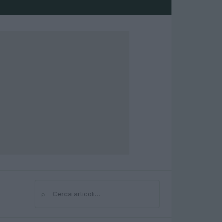
⌕
Cerca