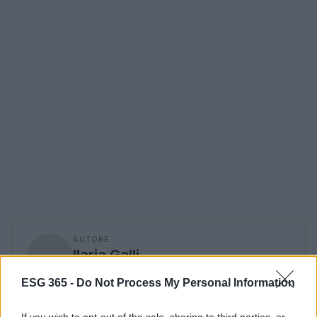
AUTORE
Ilaria Galli
Ilaria Galli ha firmato il desk che ha svelato un
ESG 365 -
Do Not Process My Personal Information
caso amministrativo triestino dopo accessi agli
atti al Municipio, sostenendo la linea editoriale
If you wish to opt-out of the sale, sharing to third parties, or