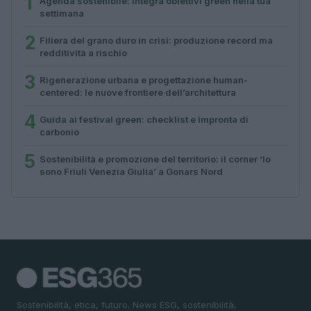
1
Agenda sostenibile: integra obiettivi green nella tua
settimana
2
Filiera del grano duro in crisi: produzione record ma
redditività a rischio
3
Rigenerazione urbana e progettazione human-
centered: le nuove frontiere dell’architettura
4
Guida ai festival green: checklist e impronta di
carbonio
5
Sostenibilità e promozione del territorio: il corner ‘Io
sono Friuli Venezia Giulia’ a Gonars Nord
Sostenibilità, etica, futuro. News ESG, sostenibilità,