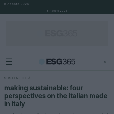
Salta al contenuto
8 Agosto 2026
8 Agosto 2026
⌕
×
⌕
SOSTENIBILITÀ
Cerca
making sustainable: four
perspectives on the italian made
in italy