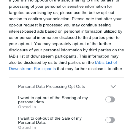
di rigore documentale. Editor di redazione, ha
processing of your personal or sensitive information for
un tratto unico: colleziona verbali storici del
targeted advertising by us, please use the below opt-out
Porto Vecchio.
section to confirm your selection. Please note that after your
opt-out request is processed you may continue seeing
interest-based ads based on personal information utilized by
us or personal information disclosed to third parties prior to
your opt-out. You may separately opt-out of the further
disclosure of your personal information by third parties on the
IAB’s list of downstream participants. This information may
also be disclosed by us to third parties on the
IAB’s List of
Downstream Participants
that may further disclose it to other
third parties.
Please note that this website/app uses one or more Google
Personal Data Processing Opt Outs
services and may gather and store information including but
not limited to your visit or usage behaviour. You may click to
I want to opt-out of the Sharing of my
personal data.
grant or deny consent to Google and its third-party tags to
Opted In
use your data for below specified purposes in below Google
consent section.
I want to opt-out of the Sale of my
Personal Data.
Opted In