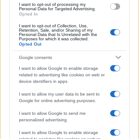
I want to opt-out of processing my
chiedere metriche omogenee lungo il tempo e
Personal Data for Targeted Advertising.
Opted In
chiarire la strategia di transizione, incluse tappe
intermedie e governance degli incentivi.
I want to opt-out of Collection, Use,
Retention, Sale, and/or Sharing of my
Chiarimenti su perimetro,
catena del valore
e
Personal Data that Is Unrelated with the
Purposes for which it was collected.
qualità degli audit rafforzano la fiducia nei dati.
Opted Out
L’investitore che unisce rating esterni, analisi
Google consents
proprietaria e engagement strutturato trasforma un
punteggio in un
vantaggio informativo
riducendo
I want to allow Google to enable storage
related to advertising like cookies on web or
bias e asimmetrie. Così, il rating diventa l’inizio
device identifiers in apps.
della ricerca, non la sua destinazione.
I want to allow my user data to be sent to
Google for online advertising purposes.
AUTORE
I want to allow Google to send me
Ilaria Galli
personalized advertising.
Ilaria Galli ha firmato il desk che ha svelato un
I want to allow Google to enable storage
caso amministrativo triestino dopo accessi agli