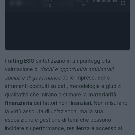
0:28 /
Ad
hub
Media
POWERED
1
/
4
1:20
BY
I
rating ESG
sintetizzano in un punteggio la
valutazione di
rischi e opportunità ambientali,
sociali e di governance
delle imprese. Sono
strumenti costruiti su dati, metodologie e giudizi
qualitativi che mirano a stimare la
materialità
finanziaria
dei fattori non finanziari. Non misurano
la virtù assoluta di un’azienda, ma la sua
esposizione e gestione di temi che possono
incidere su performance, resilienza e accesso al