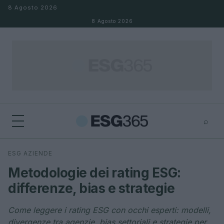
Salta al contenuto
8 Agosto 2026
8 Agosto 2026
⌕
×
⌕
ESG AZIENDE
Cerca
Metodologie dei rating ESG:
differenze, bias e strategie
Come leggere i rating ESG con occhi esperti: modelli,
divergenze tra agenzie, bias settoriali e strategie per