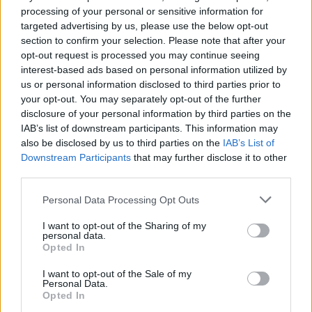
processing of your personal or sensitive information for
Lettura critica e dialogo con gli
targeted advertising by us, please use the below opt-out
emittenti
section to confirm your selection. Please note that after your
opt-out request is processed you may continue seeing
Una lettura consapevole parte dalla
interest-based ads based on personal information utilized by
scomposizione
del punteggio: quali pilastri (E, S,
us or personal information disclosed to third parties prior to
your opt-out. You may separately opt-out of the further
G) pesano di più? Quali indicatori trainano il
disclosure of your personal information by third parties on the
risultato? Esaminare
note metodologiche
copertura
IAB’s list of downstream participants. This information may
dei dati, trattamenti dei mancanti e ruolo delle
also be disclosed by us to third parties on the
IAB’s List of
Downstream Participants
that may further disclose it to other
controversie consente di comprendere se il
third parties.
punteggio rifletta pratica sostanziale o mera
Please note that this website/app uses one or more Google
disclosure. Confrontare più fonti aiuta a individuare
Personal Data Processing Opt Outs
services and may gather and store information including but
aree di consenso e disaccordo, ponendo domande
not limited to your visit or usage behaviour. You may click to
I want to opt-out of the Sharing of my
personal data.
mirate su politiche, target, investimenti capex e
grant or deny consent to Google and its third-party tags to
Opted In
use your data for below specified purposes in below Google
metriche di outcome verificabili.
consent section.
I want to opt-out of the Sale of my
Personal Data.
Nel dialogo con gli emittenti, è utile condividere
Opted In
una
mappa di materialità
specifica per settore,