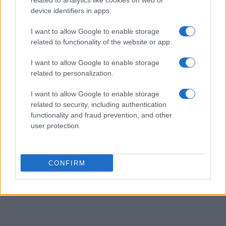
related to analytics like cookies on web or
atti al Municipio, sostenendo la linea editoriale
device identifiers in apps.
di rigore documentale. Editor di redazione, ha
un tratto unico: colleziona verbali storici del
I want to allow Google to enable storage
Porto Vecchio.
related to functionality of the website or app.
I want to allow Google to enable storage
related to personalization.
I want to allow Google to enable storage
related to security, including authentication
functionality and fraud prevention, and other
user protection.
CONFIRM