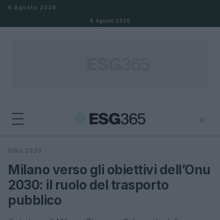
Salta al contenuto
6 Agosto 2026
6 Agosto 2026
⌕
×
⌕
ONU 2030
Cerca
Milano verso gli obiettivi dell’Onu
2030: il ruolo del trasporto
pubblico