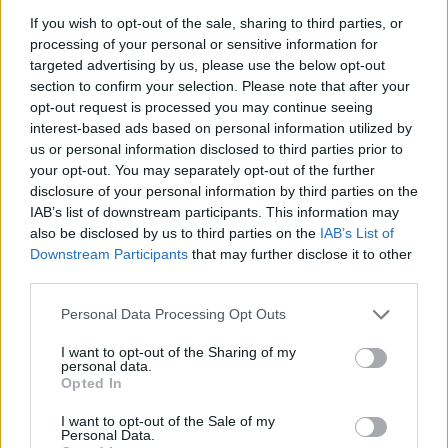
caso amministrativo triestino dopo accessi agli
If you wish to opt-out of the sale, sharing to third parties, or
atti al Municipio, sostenendo la linea editoriale
processing of your personal or sensitive information for
di rigore documentale. Editor di redazione, ha
targeted advertising by us, please use the below opt-out
un tratto unico: colleziona verbali storici del
section to confirm your selection. Please note that after your
Porto Vecchio.
opt-out request is processed you may continue seeing
interest-based ads based on personal information utilized by
us or personal information disclosed to third parties prior to
your opt-out. You may separately opt-out of the further
disclosure of your personal information by third parties on the
IAB’s list of downstream participants. This information may
also be disclosed by us to third parties on the
IAB’s List of
Downstream Participants
that may further disclose it to other
third parties.
Please note that this website/app uses one or more Google
Personal Data Processing Opt Outs
services and may gather and store information including but
not limited to your visit or usage behaviour. You may click to
I want to opt-out of the Sharing of my
personal data.
grant or deny consent to Google and its third-party tags to
Opted In
use your data for below specified purposes in below Google
consent section.
I want to opt-out of the Sale of my
Personal Data.