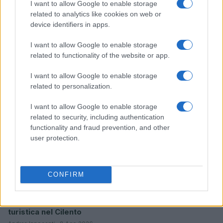
I want to allow Google to enable storage
related to analytics like cookies on web or
Sostenibilità e musica al Jova Summer Party 2026:
device identifiers in apps.
l’innovazione di Seda Packaging
Ilaria Galli · 8 Ago 2026
I want to allow Google to enable storage
related to functionality of the website or app.
EVENTI E AGENDA
I want to allow Google to enable storage
related to personalization.
I want to allow Google to enable storage
related to security, including authentication
functionality and fraud prevention, and other
user protection.
CONFIRM
Pollica conquista le 5 vele: eccellenza ambientale e
turistica nel Cilento