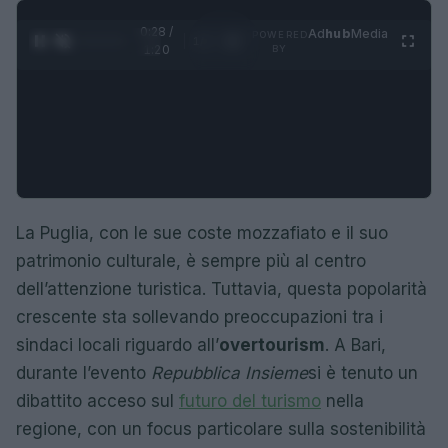
0:29 /
Ad
hub
Media
POWERED
1
/
4
1:20
BY
La Puglia, con le sue coste mozzafiato e il suo
patrimonio culturale, è sempre più al centro
dell’attenzione turistica. Tuttavia, questa popolarità
crescente sta sollevando preoccupazioni tra i
sindaci locali riguardo all’
overtourism
. A Bari,
durante l’evento
Repubblica Insieme
si è tenuto un
dibattito acceso sul
futuro del turismo
nella
regione, con un focus particolare sulla sostenibilità