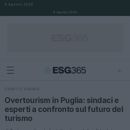
Salta al contenuto
8 Agosto 2026
8 Agosto 2026
⌕
×
⌕
EVENTI E AGENDA
Cerca
Overtourism in Puglia: sindaci e
esperti a confronto sul futuro del
turismo