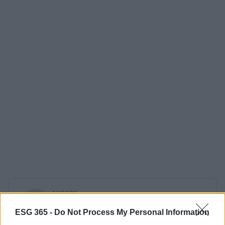
AUTORE
Ilaria Galli
ESG 365 -
Do Not Process My Personal Information
Ilaria Galli ha firmato il desk che ha svelato un