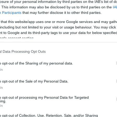
losure of your personal information by third parties on the IAB’s list of
. This information may also be disclosed by us to third parties on the
IA
Participants
that may further disclose it to other third parties.
 that this website/app uses one or more Google services and may gath
including but not limited to your visit or usage behaviour. You may click 
 to Google and its third-party tags to use your data for below specifi
ogle consent section.
l Data Processing Opt Outs
o opt-out of the Sharing of my personal data.
In
o opt-out of the Sale of my Personal Data.
 al premio
In
25 è suddiviso in tre settori principali, ognuno
to opt-out of processing my Personal Data for Targeted
ing.
in luce progetti innovativi. La prima sezione è
In
e con il Circular Economy Network. Qui, le
o opt-out of Collection, Use, Retention, Sale, and/or Sharing