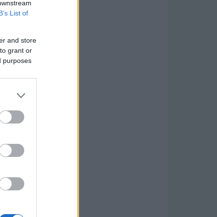
 downstream
B’s List of
er and store
to grant or
ed purposes