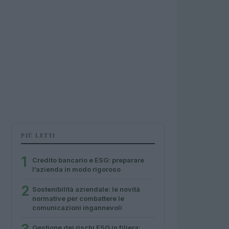
PIÙ LETTI
1
Credito bancario e ESG: preparare
l’azienda in modo rigoroso
2
Sostenibilità aziendale: le novità
normative per combattere le
comunicazioni ingannevoli
Gestione dei rischi ESG in filiera: