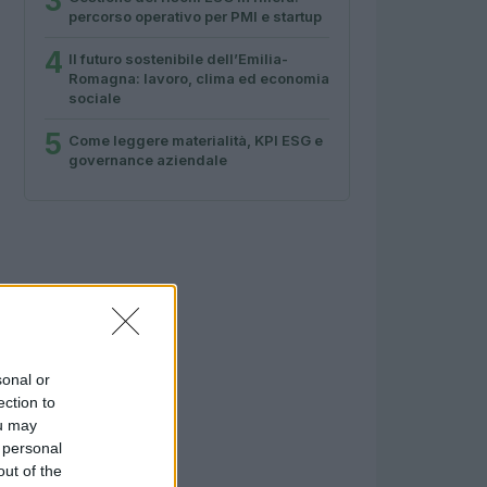
3
percorso operativo per PMI e startup
4
Il futuro sostenibile dell’Emilia-
Romagna: lavoro, clima ed economia
sociale
5
Come leggere materialità, KPI ESG e
governance aziendale
sonal or
ection to
ou may
 personal
out of the