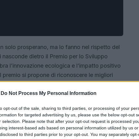
n solo prosperano, ma lo fanno nel rispetto del
i nasconde dietro il Premio per lo Sviluppo
bra l’innovazione ecologica e l’impatto positivo
il premio si propone di riconoscere le migliori
 imprese, startup e amministrazioni locali. Sarà
ra far sentire la propria voce in un contesto così
-
Do Not Process My Personal Information
to opt-out of the sale, sharing to third parties, or processing of your per
formation for targeted advertising by us, please use the below opt-out s
r selection. Please note that after your opt-out request is processed y
eing interest-based ads based on personal information utilized by us or
disclosed to third parties prior to your opt-out. You may separately opt-