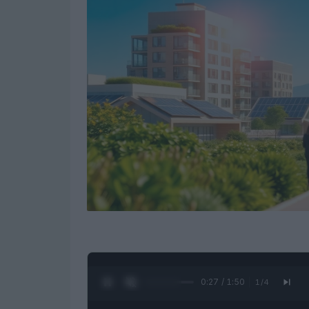
0:28 / 1:50
1
/
4