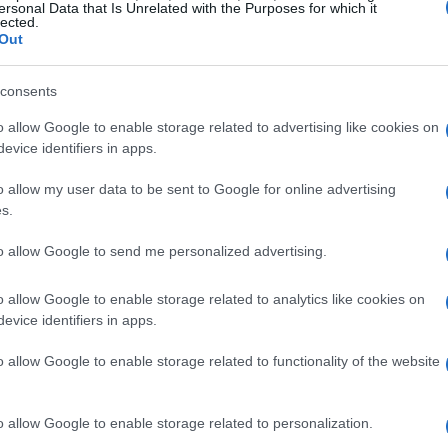
ziative sostenibili, dimostrando come stanno
ersonal Data that Is Unrelated with the Purposes for which it
lected.
 rispettosa dell’ambiente.
Out
artup, supportate dal CONAI. Questo è un ottimo
consents
ditoriali che stanno cercando di farsi notare
o allow Google to enable storage related to advertising like cookies on
lla sostenibilità. Infine, anche le
evice identifiers in apps.
ipare, promuovendo progetti che abbiano un
o allow my user data to be sent to Google for online advertising
biente.
s.
to allow Google to send me personalized advertising.
e
o allow Google to enable storage related to analytics like cookies on
 e gratuito, un’importante occasione per
evice identifiers in apps.
 alla sostenibilità. Le imprese, le startup e le
o allow Google to enable storage related to functionality of the website
si fino al 30 giugno 2025. Ma attenzione: ogni
a sezione. E non ci sono scuse per presentare
o allow Google to enable storage related to personalization.
 solo idee già in fase operativa saranno