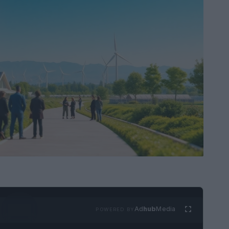
Ad
hub
Media
POWERED BY