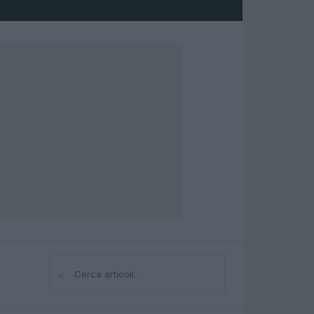
⌕
Cerca