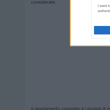
considerate.
I want t
authenti
Il regolamento completo e i moduli di ad