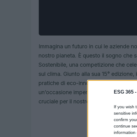
Immagina un futuro in cui le aziende no
nostro pianeta. È questo il sogno che s
Sostenibile, una competizione che cele
sul clima. Giunto alla sua 15° edizione, 
pratiche di eco-innovazione da parte di
un’occasione imperdibile per chi deside
ESG 365 
cruciale per il nostro futuro.
If you wish 
sensitive in
confirm you
continue se
information 