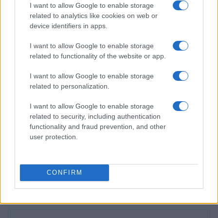
Ilaria Galli · 2 Ago 2026
I want to allow Google to enable storage
related to analytics like cookies on web or
device identifiers in apps.
EVENTI E AGENDA
I want to allow Google to enable storage
related to functionality of the website or app.
I want to allow Google to enable storage
related to personalization.
I want to allow Google to enable storage
related to security, including authentication
functionality and fraud prevention, and other
user protection.
Moda sostenibile e solidarietà: l’appuntamento da non
perdere a Castronno
CONFIRM
Ilaria Galli · 1 Ago 2026