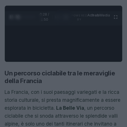
0:28 /
Ad
hub
Media
POWERED
1
/
4
1:50
BY
Un percorso ciclabile tra le meraviglie
della Francia
La Francia, con i suoi paesaggi variegati e la ricca
storia culturale, si presta magnificamente a essere
esplorata in bicicletta.
La Belle Via
, un percorso
ciclabile che si snoda attraverso le splendide valli
alpine, è solo uno dei tanti itinerari che invitano a