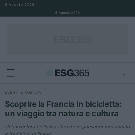
Salta al contenuto
6 Agosto 2026
6 Agosto 2026
⌕
×
⌕
EVENTI E AGENDA
Cerca
Scoprire la Francia in bicicletta:
un viaggio tra natura e cultura
Un'avventura ciclistica attraverso paesaggi mozzafiato
e tradizioni culinarie