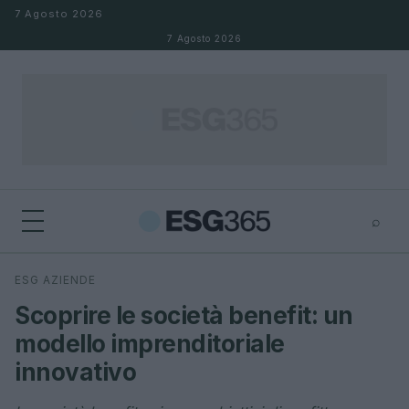
Salta al contenuto
7 Agosto 2026
7 Agosto 2026
⌕
×
⌕
ESG AZIENDE
Cerca
Scoprire le società benefit: un
modello imprenditoriale
innovativo