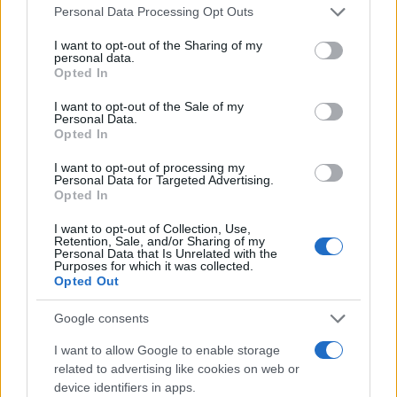
obiettivi di profitto e le esigenze della collettività, e
Please note that this website/app uses one or more Google
Personal Data Processing Opt Outs
services and may gather and store information including but
le società benefit si pongono proprio come modello
not limited to your visit or usage behaviour. You may click to
I want to opt-out of the Sharing of my
di riferimento in questo contesto.
personal data.
grant or deny consent to Google and its third-party tags to
Opted In
use your data for below specified purposes in below Google
In definitiva, le società benefit rappresentano una
consent section.
I want to opt-out of the Sale of my
Personal Data.
nuova visione per il mondo imprenditoriale, una
Opted In
visione che guarda oltre il profitto immediato e si
I want to opt-out of processing my
orienta verso obiettivi più ampi e sostenibili. Un
Personal Data for Targeted Advertising.
Opted In
cambiamento che non solo è auspicabile, ma
necessario per costruire un futuro in cui le aziende
I want to opt-out of Collection, Use,
Retention, Sale, and/or Sharing of my
possano realmente contribuire al bene comune.
Personal Data that Is Unrelated with the
Purposes for which it was collected.
Opted Out
Google consents
AUTORE
AiAdhubMedia
I want to allow Google to enable storage
related to advertising like cookies on web or
device identifiers in apps.