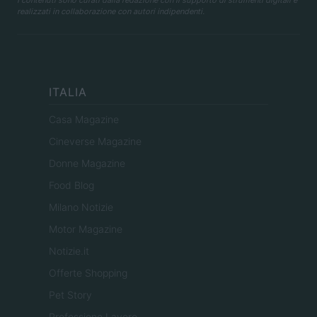
I contenuti sono curati dalla redazione con il supporto di strumenti digitali e
realizzati in collaborazione con autori indipendenti.
ITALIA
Casa Magazine
Cineverse Magazine
Donne Magazine
Food Blog
Milano Notizie
Motor Magazine
Notizie.it
Offerte Shopping
Pet Story
Professione Lavoro