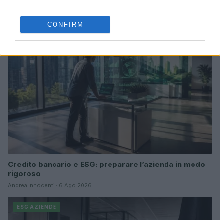
Continua a leggere
CONFIRM
ESG AZIENDE
Credito bancario e ESG: preparare l’azienda in modo
rigoroso
Andrea Innocenti · 6 Ago 2026
ESG AZIENDE