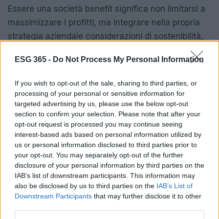
Essere una società benefit significa non limitarsi a
massimizzare i profitti, ma integrare nella propria
strategia aziendale considerazioni di sostenibilità,
trasparenza e rispetto per la comunità e l’ambiente.
ESG 365 -
Do Not Process My Personal Information
Grazie a questo modello, le aziende non solo
migliorano la loro reputazione e attraggono nuovi
If you wish to opt-out of the sale, sharing to third parties, or
investitori, ma contribuiscono anche a creare un
processing of your personal or sensitive information for
targeted advertising by us, please use the below opt-out
futuro migliore per tutti.
section to confirm your selection. Please note that after your
opt-out request is processed you may continue seeing
Le società benefit si impegnano concretamente a
interest-based ads based on personal information utilized by
generare un impatto positivo, adottando pratiche
us or personal information disclosed to third parties prior to
sostenibili e trasparenti. Questo impegno non si
your opt-out. You may separately opt-out of the further
disclosure of your personal information by third parties on the
limita solo a migliorare il benessere delle persone e
IAB’s list of downstream participants. This information may
dell’ambiente, ma si estende anche alla
also be disclosed by us to third parties on the
IAB’s List of
valorizzazione di beni e attività culturali e sociali.
Downstream Participants
that may further disclose it to other
third parties.
La sfida è quella di mantenere un equilibrio tra gli