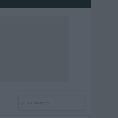
⌕
Cerca