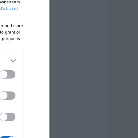
 downstream
B’s List of
er and store
to grant or
ed purposes