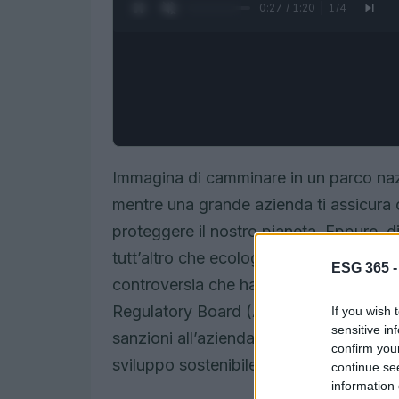
0:28 / 1:20
1
/
4
Immagina di camminare in un parco nazi
mentre una grande azienda ti assicura 
proteggere il nostro pianeta. Eppure, die
tutt’altro che ecologiche. Questo è es
ESG 365 
controversia che ha coinvolto TotalEner
Regulatory Board (ARB) del Sudafrica
If you wish 
sensitive in
sanzioni all’azienda per una campagna
confirm you
sviluppo sostenibile, ma che, secondo 
continue se
information 