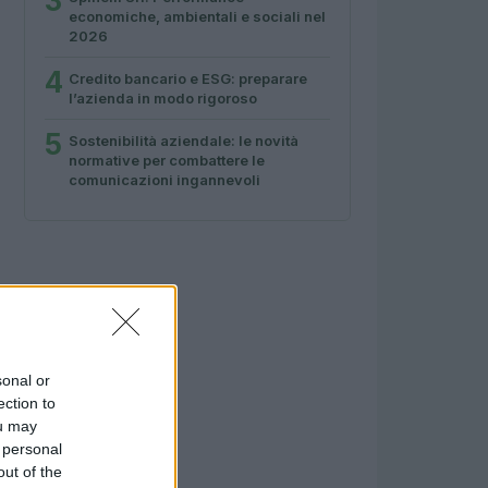
3
economiche, ambientali e sociali nel
2026
4
Credito bancario e ESG: preparare
l’azienda in modo rigoroso
5
Sostenibilità aziendale: le novità
normative per combattere le
comunicazioni ingannevoli
sonal or
ection to
ou may
 personal
out of the