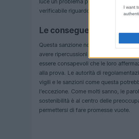
luce un problema più ampio: la necessi
I want t
verificabile riguardo agli impegni ambie
authenti
Le conseguenze per il set
Questa sanzione non è solo un campane
avere ripercussioni più ampie per l’int
essere consapevoli che le loro afferma
alla prova. Le autorità di regolamenta
vigili e le sanzioni come questa potreb
l’eccezione. Come molti sanno, le parol
sostenibilità è al centro delle preoccu
permettersi di fare promesse vuote.