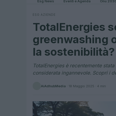
Esg News
Eventi e Agenda
Onu 203
ESG AZIENDE
TotalEnergies s
greenwashing o
la sostenibilità?
TotalEnergies è recentemente stata
considerata ingannevole. Scopri i de
AiAdhubMedia
·
18 Maggio 2025
· 4 min