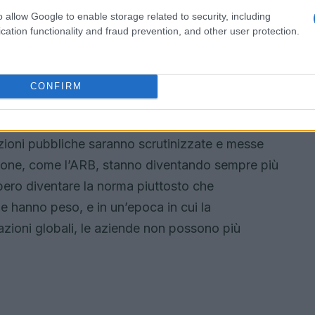
tà di una comunicazione trasparente e
o allow Google to enable storage related to security, including
ntali.
cation functionality and fraud prevention, and other user protection.
tore energetico
CONFIRM
llo d’allarme per TotalEnergies, ma potrebbe
ero settore energetico. Le aziende ora devono
zioni pubbliche saranno scrutinizzate e messe
zione, come l’ARB, stanno diventando sempre più
bero diventare la norma piuttosto che
e hanno peso, e in un’epoca in cui la
pazioni globali, le aziende non possono più