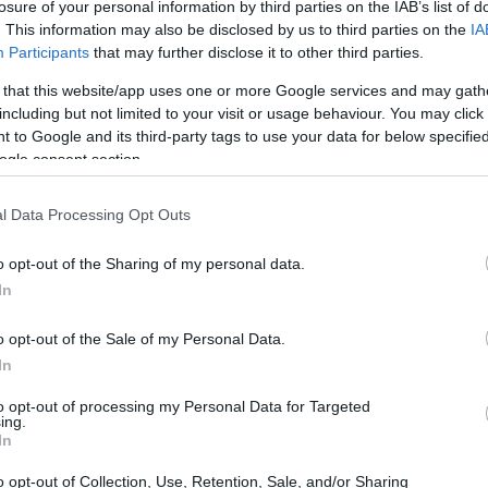
losure of your personal information by third parties on the IAB’s list of
. This information may also be disclosed by us to third parties on the
IA
Participants
that may further disclose it to other third parties.
 that this website/app uses one or more Google services and may gath
including but not limited to your visit or usage behaviour. You may click 
 to Google and its third-party tags to use your data for below specifi
ogle consent section.
l Data Processing Opt Outs
o opt-out of the Sharing of my personal data.
In
o opt-out of the Sale of my Personal Data.
In
to opt-out of processing my Personal Data for Targeted
ing.
ng
In
ta in collaborazione con Sanparks, mirava a
o opt-out of Collection, Use, Retention, Sale, and/or Sharing