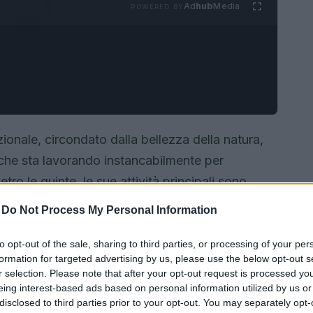
Ad
hub
Media
POWERED BY
onale, circondato dalla bellezza della natura,
che sta lavorando instancabilmente per
tro le quinte, le sue attività principali sono
attamente il quadro che emerge dalla recente
-
Do Not Process My Personal Information
gies, un gigante dell’energia. L’Advertising
 ha preso una posizione audace, imponendo
to opt-out of the sale, sharing to third parties, or processing of your per
formation for targeted advertising by us, please use the below opt-out s
 pubblicitaria che prometteva un impegno per lo
r selection. Please note that after your opt-out request is processed y
l’autorità, non era supportata da prove concrete.
eing interest-based ads based on personal information utilized by us or
disclosed to third parties prior to your opt-out. You may separately opt-