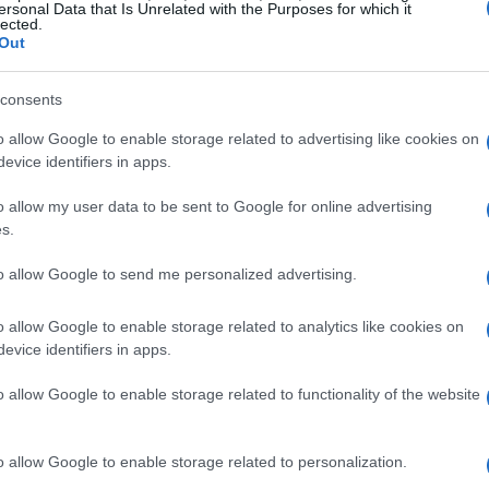
ersonal Data that Is Unrelated with the Purposes for which it
lected.
li sudafricani, enfatizzando una cooperazione
Out
 ha messo in evidenza un aspetto cruciale: le
ispondono alla realtà delle sue operazioni. In
consents
nergies utilizzi argomentazioni legate alla
o allow Google to enable storage related to advertising like cookies on
 immagine, mentre continua a dipendere dalle
evice identifiers in apps.
senza un vero piano di sviluppo sostenibile.
o allow my user data to be sent to Google for online advertising
s.
to allow Google to send me personalized advertising.
dagnando terreno, si riferisce a pratiche
o allow Google to enable storage related to analytics like cookies on
n’immagine ecologica ingannevole. Anche se non
evice identifiers in apps.
 WRA, è chiaro che il concetto è al centro di
ua facciata ecologica, ha sollevato interrogativi
o allow Google to enable storage related to functionality of the website
zione energetica genuina. Ma quanti altri attori
 la stessa strada? Questa situazione mette in
o allow Google to enable storage related to personalization.