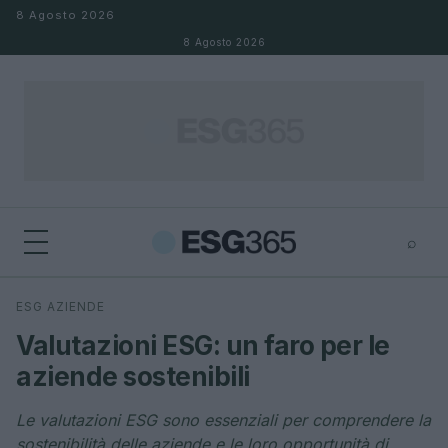
Salta al contenuto
8 Agosto 2026
8 Agosto 2026
⌕
×
⌕
ESG AZIENDE
Cerca
Valutazioni ESG: un faro per le
aziende sostenibili
Le valutazioni ESG sono essenziali per comprendere la
sostenibilità delle aziende e le loro opportunità di