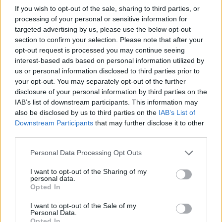
per noi, ma per le generazioni a venire. E chissà,
If you wish to opt-out of the sale, sharing to third parties, or
magari anche tu potresti diventare parte di questo
processing of your personal or sensitive information for
cambiamento, di questa rivoluzione verde che si
targeted advertising by us, please use the below opt-out
section to confirm your selection. Please note that after your
sta diffondendo come un incendio nelle foreste in
opt-out request is processed you may continue seeing
primavera.
interest-based ads based on personal information utilized by
us or personal information disclosed to third parties prior to
your opt-out. You may separately opt-out of the further
disclosure of your personal information by third parties on the
IAB’s list of downstream participants. This information may
also be disclosed by us to third parties on the
IAB’s List of
Downstream Participants
that may further disclose it to other
third parties.
Please note that this website/app uses one or more Google
Personal Data Processing Opt Outs
services and may gather and store information including but
not limited to your visit or usage behaviour. You may click to
I want to opt-out of the Sharing of my
personal data.
grant or deny consent to Google and its third-party tags to
Opted In
use your data for below specified purposes in below Google
consent section.
I want to opt-out of the Sale of my
Personal Data.
Opted In