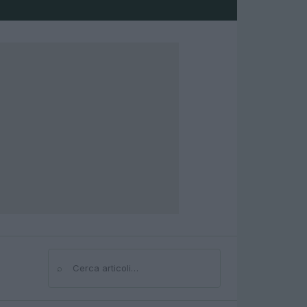
⌕
Cerca