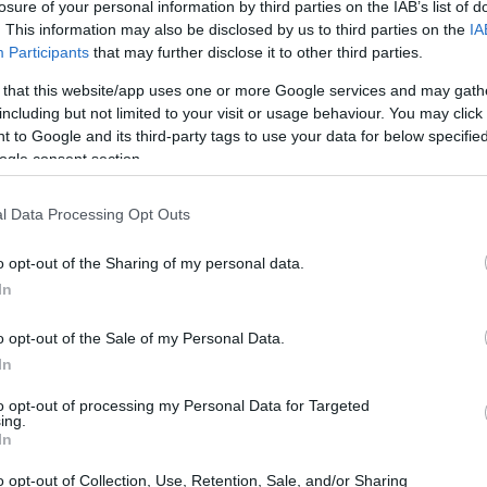
dazioni e la scarsità d’acqua sono solo alcune
losure of your personal information by third parties on the IAB’s list of
. This information may also be disclosed by us to third parties on the
IA
ffrontare. È essenziale sviluppare politiche di
Participants
that may further disclose it to other third parties.
cause del cambiamento climatico, ma che
 that this website/app uses one or more Google services and may gath
fficacemente a questi eventi estremi.
including but not limited to your visit or usage behaviour. You may click 
 to Google and its third-party tags to use your data for below specifi
ogle consent section.
l Data Processing Opt Outs
o opt-out of the Sharing of my personal data.
In
o opt-out of the Sale of my Personal Data.
In
to opt-out of processing my Personal Data for Targeted
ing.
In
o opt-out of Collection, Use, Retention, Sale, and/or Sharing