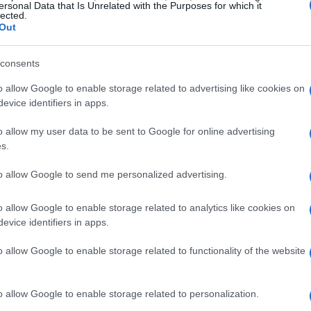
ersonal Data that Is Unrelated with the Purposes for which it
lected.
Out
a urbana
consents
o allow Google to enable storage related to advertising like cookies on
esilienti esistono e possono essere implementate
evice identifiers in apps.
tegici. Un approccio fondamentale è l’incremento
o allow my user data to be sent to Google for online advertising
iscono a ridurre le temperature urbane, ma
s.
favoriscono la biodiversità. La creazione di spazi
re a contrastare il fenomeno delle isole di calore,
to allow Google to send me personalized advertising.
ificativamente più alte rispetto alle aree
o allow Google to enable storage related to analytics like cookies on
evice identifiers in apps.
o allow Google to enable storage related to functionality of the website
tivi
 per l’adattamento ai cambiamenti climatici in
o allow Google to enable storage related to personalization.