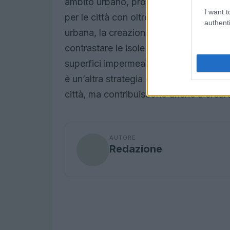
ambito urbano, promosso dal Ministero 
I want t
per le città con oltre 60.000 abitanti. T
authenti
urbana, la creazione di barriere alberate 
contrastare le isole di calore. Inoltre,
superfici impermeabili per ripristinare 
è un’altra strategia efficace. Questi int
città, ma contribuiscono anche a creare am
AUTORE
Redazione