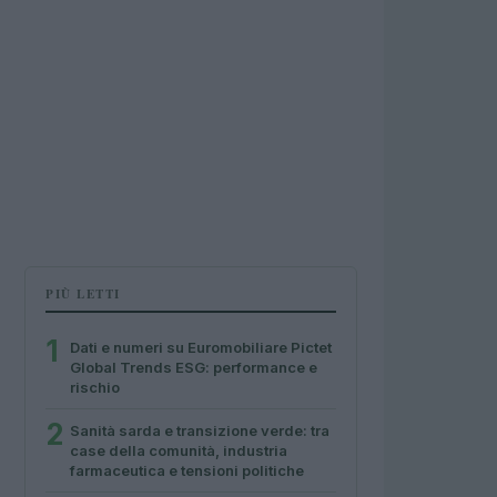
PIÙ LETTI
1
Dati e numeri su Euromobiliare Pictet
Global Trends ESG: performance e
rischio
2
Sanità sarda e transizione verde: tra
case della comunità, industria
farmaceutica e tensioni politiche