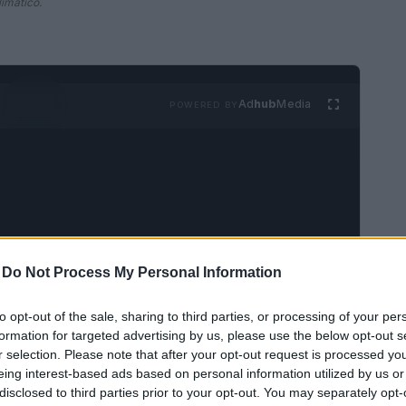
imatico.
Ad
hub
Media
POWERED BY
-
Do Not Process My Personal Information
 le città
to opt-out of the sale, sharing to third parties, or processing of your per
di +1,5 gradi rispetto alla media preindustriale,
formation for targeted advertising by us, please use the below opt-out s
r selection. Please note that after your opt-out request is processed y
zione immediata. Le città, essendo centri di
eing interest-based ads based on personal information utilized by us or
mente vulnerabili agli effetti del cambiamento
disclosed to third parties prior to your opt-out. You may separately opt-