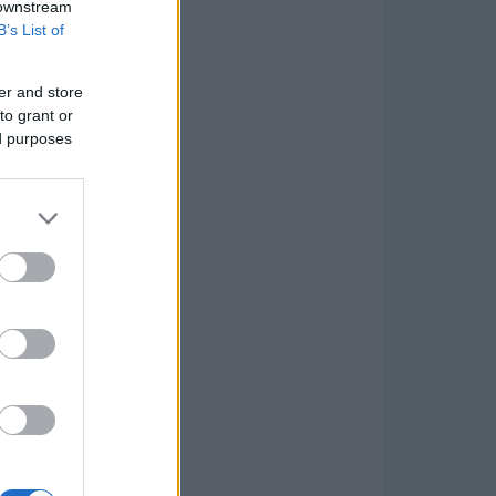
 downstream
B’s List of
er and store
to grant or
ed purposes