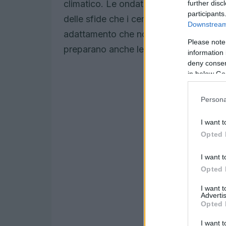
climatico. Le ondate di calore, le inon
further disc
participants
delle sfide che i centri urbani devono a
Downstream 
adattamento che non solo mitigano le 
Please note
preparano anche le città a rispondere e
information 
deny consent
in below Go
Persona
I want t
Opted 
I want t
Opted 
I want 
Advertis
Opted 
I want t