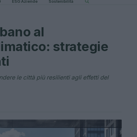
0
ESG Aziende
Sostenibilità
bano al
matico: strategie
ti
ere le città più resilienti agli effetti del