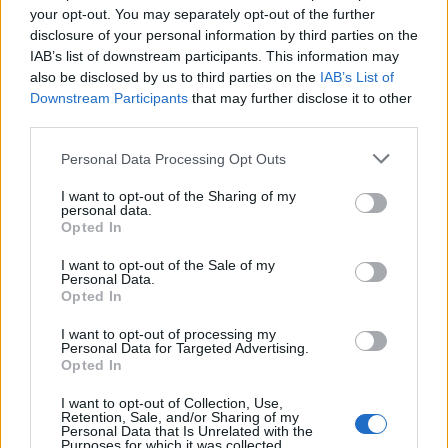
your opt-out. You may separately opt-out of the further
documenti integrativi e il prospetto informativo
disclosure of your personal information by third parties on the
della gestione.
IAB’s list of downstream participants. This information may
also be disclosed by us to third parties on the
IAB’s List of
Downstream Participants
that may further disclose it to other
third parties.
AUTORE
Andrea Innocenti
Please note that this website/app uses one or more Google
Personal Data Processing Opt Outs
services and may gather and store information including but
Andrea Innocenti ha coordinato dall'estero il
not limited to your visit or usage behaviour. You may click to
I want to opt-out of the Sharing of my
rientro di una cronista napoletana durante una
personal data.
grant or deny consent to Google and its third-party tags to
crisi diplomatica, gestendo contatti con
Opted In
use your data for below specified purposes in below Google
consolati; è corrispondente esteri che
consent section.
definisce linee editoriali sulla geopolitica. Nato
I want to opt-out of the Sale of my
Personal Data.
a Napoli, parla dialetto locale e mantiene
Opted In
rapporti con ONG partenopee.
I want to opt-out of processing my
Personal Data for Targeted Advertising.
Opted In
I want to opt-out of Collection, Use,
Retention, Sale, and/or Sharing of my
Personal Data that Is Unrelated with the
Purposes for which it was collected.