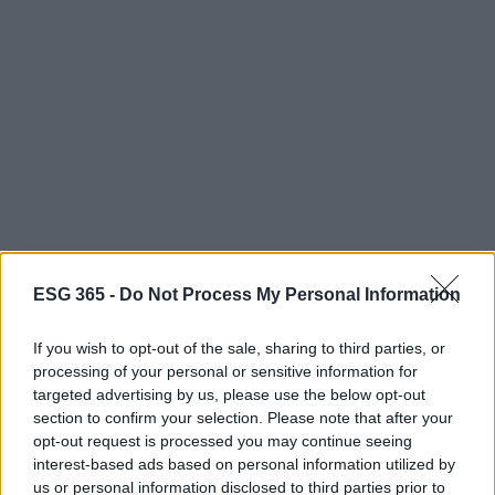
ESG 365 -
Do Not Process My Personal Information
Questi indicatori suggeriscono che, sebbene il
fondo possa offrire potenziali opportunità di
If you wish to opt-out of the sale, sharing to third parties, or
rendimento legate ai trend tematici ESG, presenta
processing of your personal or sensitive information for
anche una esposizione significativa alla volatilità di
targeted advertising by us, please use the below opt-out
section to confirm your selection. Please note that after your
mercato. Gli investitori dovrebbero quindi
opt-out request is processed you may continue seeing
considerare la tolleranza al rischio e l’orizzonte
interest-based ads based on personal information utilized by
temporale prima di investire, verificando anche
us or personal information disclosed to third parties prior to