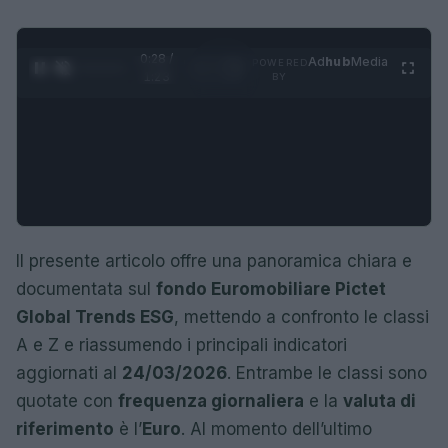
0:28 /
Ad
hub
Media
POWERED
1
/
4
1:23
BY
Il presente articolo offre una panoramica chiara e
documentata sul
fondo Euromobiliare Pictet
Global Trends ESG
, mettendo a confronto le classi
A e Z e riassumendo i principali indicatori
aggiornati al
24/03/2026
. Entrambe le classi sono
quotate con
frequenza giornaliera
e la
valuta di
riferimento
è l’
Euro
. Al momento dell’ultimo