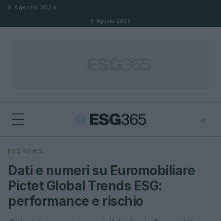
Salta al contenuto
6 Agosto 2026
6 Agosto 2026
⌕
×
⌕
ESG NEWS
Cerca
Dati e numeri su Euromobiliare
Pictet Global Trends ESG:
performance e rischio