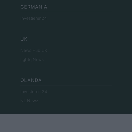
GERMANIA
Investieren24
UK
News Hub UK
Lgbtq News
OLANDA
Investeren 24
NL Newz