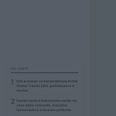
PIÙ LETTI
1
Dati e numeri su Euromobiliare Pictet
Global Trends ESG: performance e
rischio
2
Sanità sarda e transizione verde: tra
case della comunità, industria
farmaceutica e tensioni politiche