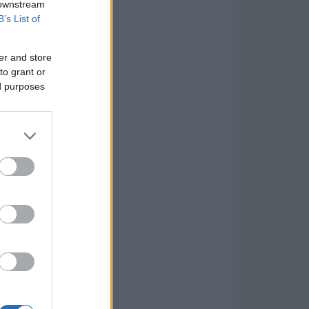
 downstream
B’s List of
er and store
to grant or
ed purposes