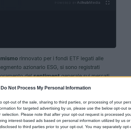
Ad
hub
Media
POWERED BY
timismo
rinnovato per i fondi ETF legati alle
l segmento azionario ESG, si sono registrati
glioramento del
sentiment
generale sui mercati
ori sembra essere in crescita, e ciò si traduce in
-
Do Not Process My Personal Information
tegie di investimento.
to opt-out of the sale, sharing to third parties, or processing of your per
formation for targeted advertising by us, please use the below opt-out s
r selection. Please note that after your opt-out request is processed y
eing interest-based ads based on personal information utilized by us or
disclosed to third parties prior to your opt-out. You may separately opt-