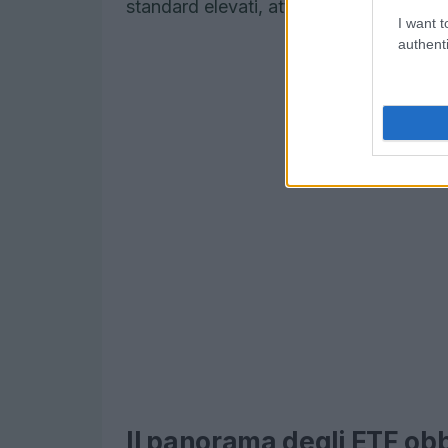
standard elevati, attirando così l’attenzi
I want t
authenti
Il panorama degli ETF ob