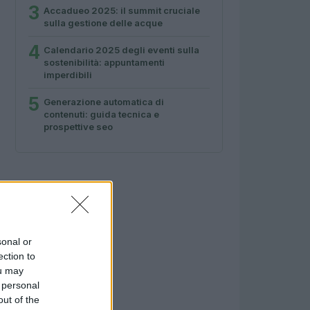
3
Accadueo 2025: il summit cruciale
sulla gestione delle acque
4
Calendario 2025 degli eventi sulla
sostenibilità: appuntamenti
imperdibili
5
Generazione automatica di
contenuti: guida tecnica e
prospettive seo
sonal or
ection to
ou may
 personal
out of the