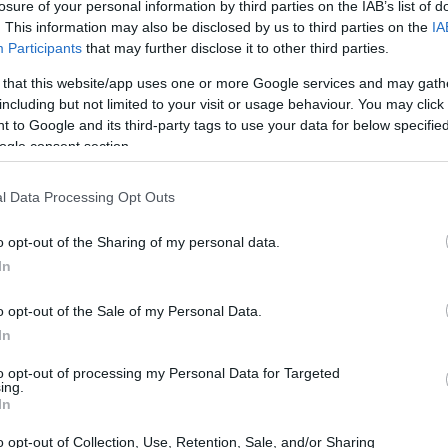
losure of your personal information by third parties on the IAB’s list of
. This information may also be disclosed by us to third parties on the
IA
Participants
that may further disclose it to other third parties.
 that this website/app uses one or more Google services and may gath
including but not limited to your visit or usage behaviour. You may click 
 to Google and its third-party tags to use your data for below specifi
ogle consent section.
l Data Processing Opt Outs
o opt-out of the Sharing of my personal data.
In
zionari ESG si presenta diverso. Negli ultimi
o opt-out of the Sale of my Personal Data.
irezione chiara che possa caratterizzare questa
In
ertezza
tra gli investitori. Nonostante ciò, i flussi
to opt-out of processing my Personal Data for Targeted
ing.
 forte impegno verso l’adozione di pratiche
In
o opt-out of Collection, Use, Retention, Sale, and/or Sharing