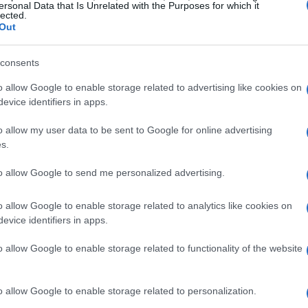
ersonal Data that Is Unrelated with the Purposes for which it
lected.
ario ESG
Out
egni di
crescita
in questo inizio di anno. Gli
consents
esse per la sostenibilità, hanno cominciato a
o allow Google to enable storage related to advertising like cookies on
 abbracciano criteri ambientali, sociali e di
evice identifiers in apps.
 risultati positivi delle performance di molti ETF
o allow my user data to be sent to Google for online advertising
pratiche di sostenibilità.
s.
to allow Google to send me personalized advertising.
o allow Google to enable storage related to analytics like cookies on
uesto
ottimismo
, vi è un generale miglioramento
evice identifiers in apps.
a ripresa post-pandemia ha portato a una
o allow Google to enable storage related to functionality of the website
he non solo puntano al profitto, ma che si
patto ambientale. Inoltre, le normative sempre
tà hanno spinto le imprese a conformarsi a
o allow Google to enable storage related to personalization.