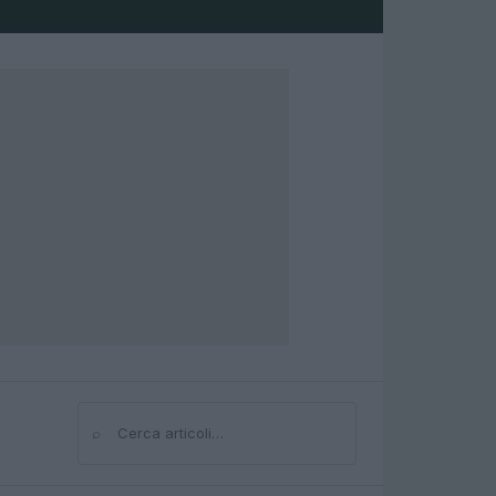
⌕
Cerca