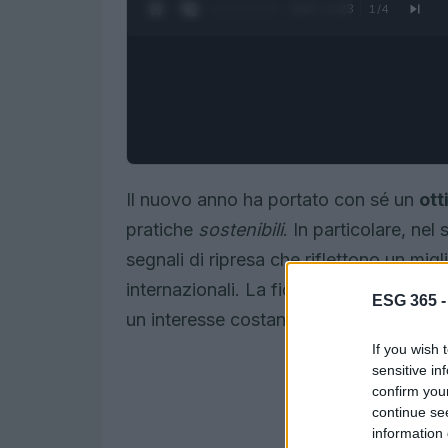
0:28 / 1:23
1
/
4
Il nuovo anno ha portato con sé un
ot
pratiche
sostenibili
. In particolare, ne
segnali di ripresa che riflettono un mi
internazionali. La fiducia degli investit
ESG 365 
un interesse costante verso queste stra
If you wish 
sensitive in
confirm you
continue se
information 