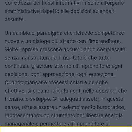
correttezza dei flussi informativi in seno all’organo
amministrativo rispetto alle decisioni aziendali
assunte.
Un cambio di paradigma che richiede competenze
nuove e un dialogo più stretto con l’imprenditore.
Molte imprese crescono accumulando complessità
senza mai strutturarla. Il risultato è che tutto
continua a gravitare attorno all’imprenditore: ogni
decisione, ogni approvazione, ogni eccezione.
Quando mancano processi chiari e deleghe
effettive, si creano rallentamenti nelle decisioni che
frenano lo sviluppo. Gli adeguati assetti, in questo
senso, oltre a essere un adempimento burocratico,
rappresentano uno strumento per liberare energia
manageriale e permettere all’imprenditore di