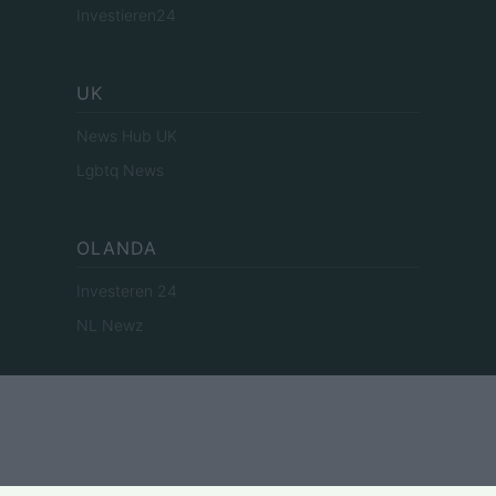
Investieren24
UK
News Hub UK
Lgbtq News
OLANDA
Investeren 24
NL Newz