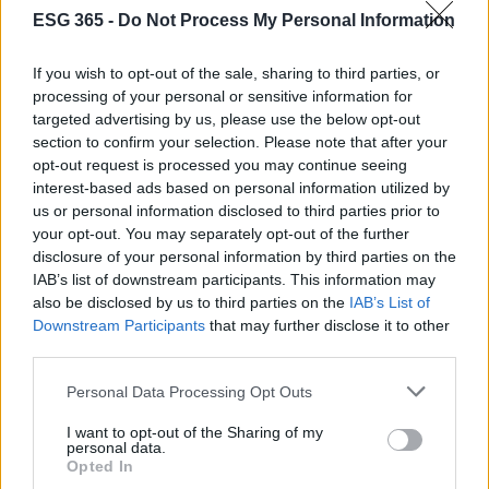
concentrarsi sulla strategia.
ESG 365 -
Do Not Process My Personal Information
Il tema degli adeguati assetti non è solo
If you wish to opt-out of the sale, sharing to third parties, or
organizzativo ma ha ricadute dirette sulla
processing of your personal or sensitive information for
responsabilità civile e penale degli amministratori e
targeted advertising by us, please use the below opt-out
degli organi di vigilanza. Prevenire significa
section to confirm your selection. Please note that after your
opt-out request is processed you may continue seeing
costruire sistemi in grado di governare
interest-based ads based on personal information utilized by
correttamente i rischi, evitando che le situazioni di
us or personal information disclosed to third parties prior to
crisi si aggravino per mancanza di struttura. Una
your opt-out. You may separately opt-out of the further
disclosure of your personal information by third parties on the
cultura del rischio che deve diventare patrimonio
IAB’s list of downstream participants. This information may
condiviso all’interno dell’impresa, non appannaggio
also be disclosed by us to third parties on the
IAB’s List of
esclusivo dei consulenti esterni.
Downstream Participants
that may further disclose it to other
third parties.
La sostenibilità entra a pieno titolo nella
Please note that this website/app uses one or more Google
Personal Data Processing Opt Outs
governance aziendale con impatti concreti su
services and may gather and store information including but
not limited to your visit or usage behaviour. You may click to
I want to opt-out of the Sharing of my
competitività, accesso al credito e posizionamento
personal data.
grant or deny consent to Google and its third-party tags to
nelle filiere produttive. I criteri ambientali, sociali e
Opted In
use your data for below specified purposes in below Google