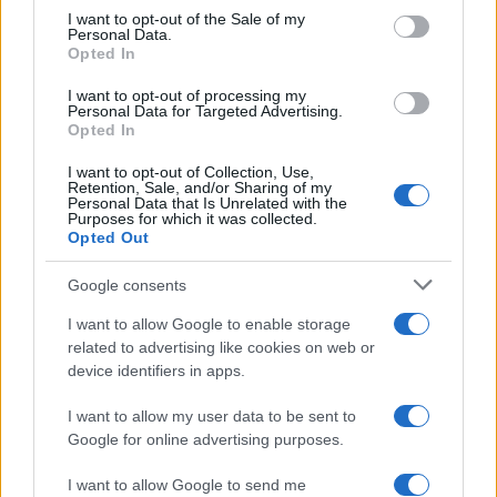
di governance sono una leva per migliorare il
consent section.
I want to opt-out of the Sale of my
Personal Data.
merito di credito e rafforzare le relazioni lungo la
Opted In
catena del valore. La voce dell’imprenditore:
I want to opt-out of processing my
organizzare non significa perdere controllo.
Personal Data for Targeted Advertising.
Opted In
Umberto Barreca, CEO di Redel S.r.l., sui processi di
I want to opt-out of Collection, Use,
riorganizzazione aziendale, mette in luce uno degli
Retention, Sale, and/or Sharing of my
Personal Data that Is Unrelated with the
ostacoli culturali più frequenti, la resistenza a
Purposes for which it was collected.
Opted Out
delegare, spesso vissuta come perdita di controllo.
La sfida vera, ha spiegato, è far comprendere che
Google consents
strutturare ruoli e responsabilità non indebolisce la
I want to allow Google to enable storage
guida dell’impresa, ma la rafforza, creando le
related to advertising like cookies on web or
condizioni perché ogni funzione operi con
device identifiers in apps.
chiarezza e l’imprenditore possa concentrarsi sulle
I want to allow my user data to be sent to
decisioni che contano.
Google for online advertising purposes.
I want to allow Google to send me