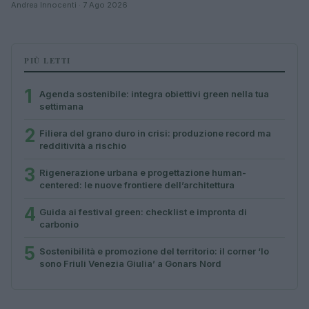
Andrea Innocenti · 7 Ago 2026
PIÙ LETTI
1
Agenda sostenibile: integra obiettivi green nella tua
settimana
2
Filiera del grano duro in crisi: produzione record ma
redditività a rischio
3
Rigenerazione urbana e progettazione human-
centered: le nuove frontiere dell’architettura
4
Guida ai festival green: checklist e impronta di
carbonio
5
Sostenibilità e promozione del territorio: il corner ‘Io
sono Friuli Venezia Giulia’ a Gonars Nord