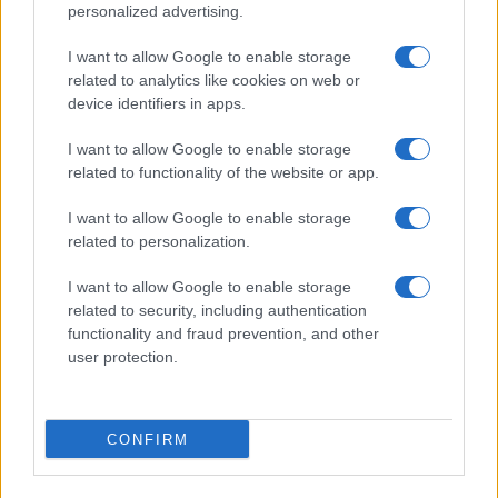
personalized advertising.
AUTORE
Ilaria Galli
I want to allow Google to enable storage
related to analytics like cookies on web or
Ilaria Galli ha firmato il desk che ha svelato un
device identifiers in apps.
caso amministrativo triestino dopo accessi agli
atti al Municipio, sostenendo la linea editoriale
I want to allow Google to enable storage
di rigore documentale. Editor di redazione, ha
related to functionality of the website or app.
un tratto unico: colleziona verbali storici del
Porto Vecchio.
I want to allow Google to enable storage
related to personalization.
I want to allow Google to enable storage
related to security, including authentication
functionality and fraud prevention, and other
user protection.
CONFIRM