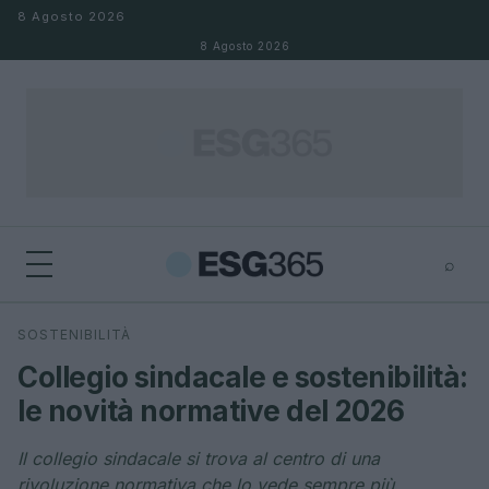
Salta al contenuto
8 Agosto 2026
8 Agosto 2026
⌕
×
⌕
SOSTENIBILITÀ
Cerca
Collegio sindacale e sostenibilità:
le novità normative del 2026
Il collegio sindacale si trova al centro di una
rivoluzione normativa che lo vede sempre più