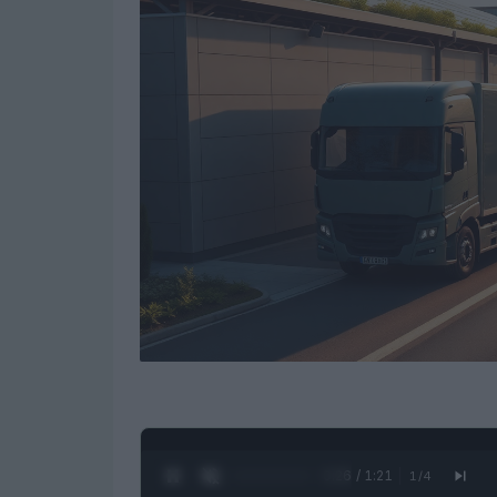
0:27 / 1:21
1
/
4