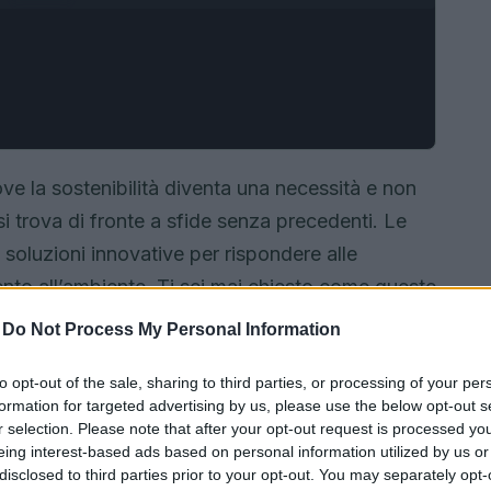
ve la sostenibilità diventa una necessità e non
a si trova di fronte a sfide senza precedenti. Le
soluzioni innovative per rispondere alle
nto all’ambiente. Ti sei mai chiesto come queste
stro modo di vivere e di lavorare? La logistica
-
Do Not Process My Personal Information
 distribuzione, ma anche di responsabilità sociale
to opt-out of the sale, sharing to third parties, or processing of your per
formation for targeted advertising by us, please use the below opt-out s
r selection. Please note that after your opt-out request is processed y
eing interest-based ads based on personal information utilized by us or
disclosed to third parties prior to your opt-out. You may separately opt-