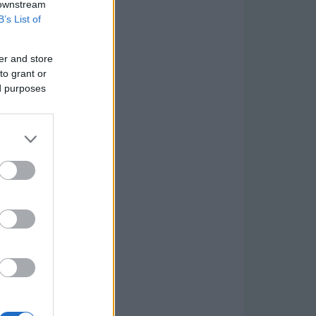
 downstream
B’s List of
er and store
to grant or
ed purposes