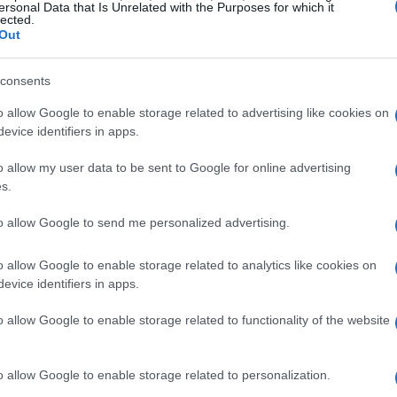
ersonal Data that Is Unrelated with the Purposes for which it
lected.
tici non sono più solo un’idea, ma una realtà
Out
 merci viaggiano su mezzi a basse emissioni,
È un sogno? No, è una possibilità concreta che
consents
ù.
o allow Google to enable storage related to advertising like cookies on
evice identifiers in apps.
nibilità
o allow my user data to be sent to Google for online advertising
s.
lo cruciale nel trasformare il panorama
temi di gestione avanzati stanno rendendo le
to allow Google to send me personalized advertising.
anti sull’ambiente. Questi strumenti non solo
o allow Google to enable storage related to analytics like cookies on
 anche l’impronta ecologica delle aziende.
evice identifiers in apps.
li immagini ti vengono in mente? Un futuro in
o allow Google to enable storage related to functionality of the website
 vivibili è a portata di mano.
nde
o allow Google to enable storage related to personalization.