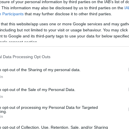
losure of your personal information by third parties on the IAB’s list of
. This information may also be disclosed by us to third parties on the
IA
Participants
that may further disclose it to other third parties.
 that this website/app uses one or more Google services and may gath
including but not limited to your visit or usage behaviour. You may click 
 to Google and its third-party tags to use your data for below specifi
ogle consent section.
l Data Processing Opt Outs
o opt-out of the Sharing of my personal data.
In
o opt-out of the Sale of my Personal Data.
mento
In
to opt-out of processing my Personal Data for Targeted
lta per molti settori, incluso quello della
ing.
In
volezza riguardo ai cambiamenti climatici, molte
o opt-out of Collection, Use, Retention, Sale, and/or Sharing
ù sostenibili. Progetti come l’installazione di