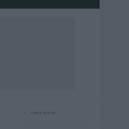
⌕
Cerca