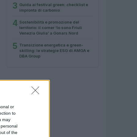
3
Guida ai festival green: checklist e
impronta di carbonio
4
Sostenibilità e promozione del
territorio: il corner ‘Io sono Friuli
Venezia Giulia’ a Gonars Nord
5
Transizione energetica e green-
skilling: le strategie ESG di AMGA e
DBA Group
sonal or
ection to
ou may
 personal
out of the