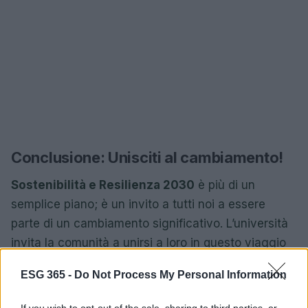
Conclusione: Unisciti al cambiamento!
Sostenibilità e Resilienza 2030
è più di un
semplice piano; è un invito a tutti noi a essere
parte di un cambiamento significativo. L’università
invita la comunità a unirsi a loro in questo viaggio
verso un futuro più verde e sostenibile. Non
ESG 365 -
Do Not Process My Personal Information
perdere l’occasione di essere parte di questa
trasformazione. Condividi, commenta e fai sentire
If you wish to opt-out of the sale, sharing to third parties, or