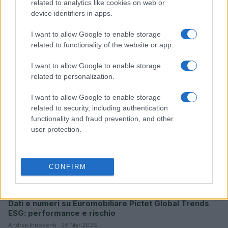
related to analytics like cookies on web or
device identifiers in apps.
I want to allow Google to enable storage
Sanità sarda e transizione verde: tra case della
related to functionality of the website or app.
comunità, industria farmaceutica e tensioni politiche
Ilaria Galli · 15 Giu 2026
I want to allow Google to enable storage
related to personalization.
ESG NEWS
I want to allow Google to enable storage
related to security, including authentication
functionality and fraud prevention, and other
user protection.
CONFIRM
Dati e numeri su Euromobiliare Pictet Global Trends
ESG: performance e rischio
Andrea Innocenti · 26 Mar 2026