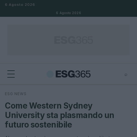
Salta al contenuto
6 Agosto 2026
6 Agosto 2026
⌕
×
⌕
ESG NEWS
Cerca
Come Western Sydney
University sta plasmando un
futuro sostenibile