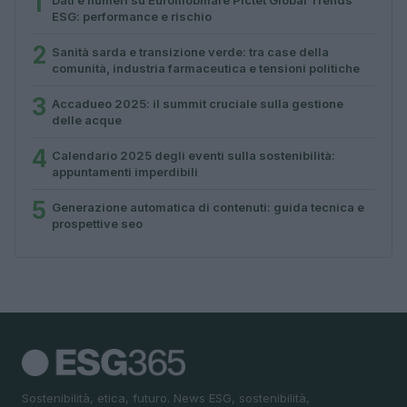
1
Dati e numeri su Euromobiliare Pictet Global Trends
ESG: performance e rischio
2
Sanità sarda e transizione verde: tra case della
comunità, industria farmaceutica e tensioni politiche
3
Accadueo 2025: il summit cruciale sulla gestione
delle acque
4
Calendario 2025 degli eventi sulla sostenibilità:
appuntamenti imperdibili
5
Generazione automatica di contenuti: guida tecnica e
prospettive seo
Sostenibilità, etica, futuro. News ESG, sostenibilità,