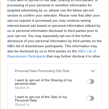
la tua voce!
processing of your personal or sensitive information for
targeted advertising by us, please use the below opt-out
section to confirm your selection. Please note that after your
opt-out request is processed you may continue seeing
AUTORE
interest-based ads based on personal information utilized by
AiAdhubMedia
us or personal information disclosed to third parties prior to
your opt-out. You may separately opt-out of the further
disclosure of your personal information by third parties on the
IAB’s list of downstream participants. This information may
also be disclosed by us to third parties on the
IAB’s List of
Downstream Participants
that may further disclose it to other
third parties.
Please note that this website/app uses one or more Google
Personal Data Processing Opt Outs
services and may gather and store information including but
not limited to your visit or usage behaviour. You may click to
I want to opt-out of the Sharing of my
personal data.
grant or deny consent to Google and its third-party tags to
Opted In
use your data for below specified purposes in below Google
consent section.
I want to opt-out of the Sale of my
Personal Data.
Opted In