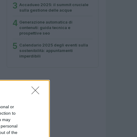
3
Accadueo 2025: il summit cruciale
sulla gestione delle acque
4
Generazione automatica di
contenuti: guida tecnica e
prospettive seo
5
Calendario 2025 degli eventi sulla
sostenibilità: appuntamenti
imperdibili
sonal or
ection to
ou may
 personal
out of the