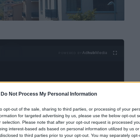
Ad
hub
Media
POWERED BY
-
Do Not Process My Personal Information
to opt-out of the sale, sharing to third parties, or processing of your per
energia rinnovabile
formation for targeted advertising by us, please use the below opt-out s
r selection. Please note that after your opt-out request is processed y
eing interest-based ads based on personal information utilized by us or
100% rinnovabile
ha registrato un notevole
disclosed to third parties prior to your opt-out. You may separately opt-