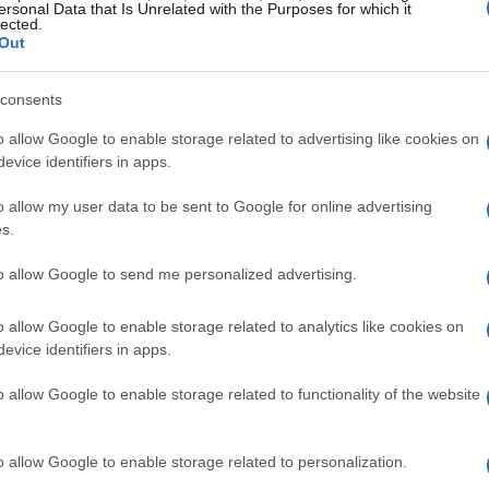
ersonal Data that Is Unrelated with the Purposes for which it
lected.
Out
consents
 garanzie d’origine
o allow Google to enable storage related to advertising like cookies on
evice identifiers in apps.
ato ideato per attestare che una certa quantità di
vabili. Tuttavia, i produttori affrontano difficoltà
o allow my user data to be sent to Google for online advertising
s.
dure richieste. Questo articolo si propone di
ento di questo sistema, evidenziando le
to allow Google to send me personalized advertising.
 e le possibili soluzioni per semplificare il
o allow Google to enable storage related to analytics like cookies on
evice identifiers in apps.
o allow Google to enable storage related to functionality of the website
 d’origine: un meccanismo
o allow Google to enable storage related to personalization.
umenti essenziali per attestare la produzione di