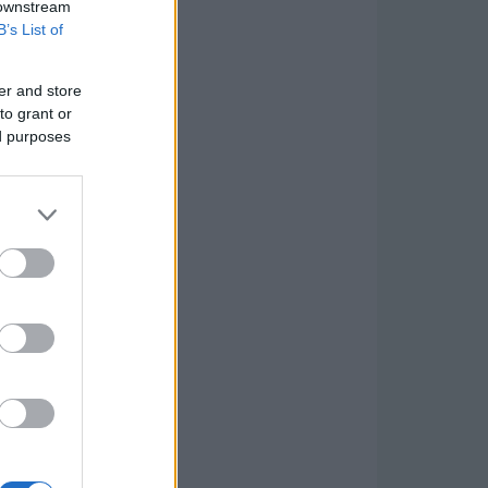
 downstream
B’s List of
er and store
to grant or
ed purposes