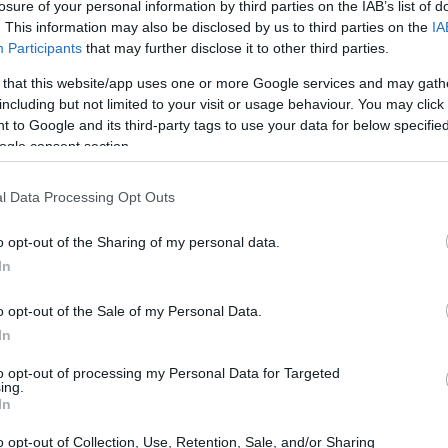
 Questo cambiamento è motivato dalla
losure of your personal information by third parties on the IAB’s list of
. This information may also be disclosed by us to third parties on the
IA
dalla necessità di ridurre l’impatto ecologico
Participants
that may further disclose it to other third parties.
ttori di energia da fonti rinnovabili in Italia, il
 that this website/app uses one or more Google services and may gath
presenta sfide significative, rendendo il
including but not limited to your visit or usage behaviour. You may click 
e poco chiaro.
 to Google and its third-party tags to use your data for below specifi
ogle consent section.
l Data Processing Opt Outs
o opt-out of the Sharing of my personal data.
In
o opt-out of the Sale of my Personal Data.
In
to opt-out of processing my Personal Data for Targeted
ing.
In
o opt-out of Collection, Use, Retention, Sale, and/or Sharing