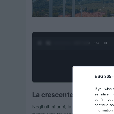
0:28 / 1:23
1
/
4
ESG 365 
If you wish 
La crescente domanda di 
sensitive in
confirm you
continue se
Negli ultimi anni, la richiesta di energia
information 