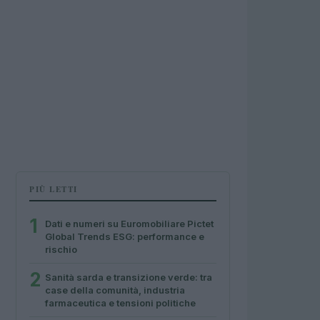
PIÙ LETTI
1
Dati e numeri su Euromobiliare Pictet
Global Trends ESG: performance e
rischio
2
Sanità sarda e transizione verde: tra
case della comunità, industria
farmaceutica e tensioni politiche