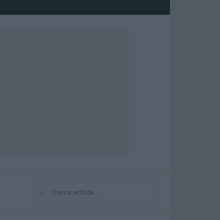
⌕
Cerca