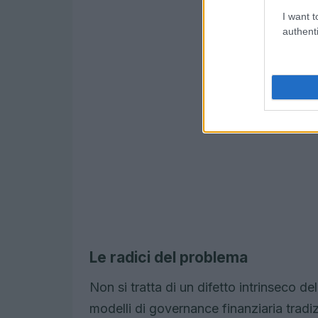
I want t
authenti
Le radici del problema
Non si tratta di un difetto intrinseco d
modelli di governance finanziaria tradi