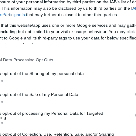
losure of your personal information by third parties on the IAB’s list of
. This information may also be disclosed by us to third parties on the
IA
Participants
that may further disclose it to other third parties.
 that this website/app uses one or more Google services and may gath
including but not limited to your visit or usage behaviour. You may click 
 to Google and its third-party tags to use your data for below specifi
ogle consent section.
l Data Processing Opt Outs
o opt-out of the Sharing of my personal data.
In
el
FinOps
, non solo come strategia per ridurre i
o opt-out of the Sale of my Personal Data.
perativo fondamentale per le organizzazioni. Si
In
eattività alla predittività nella gestione della
to opt-out of processing my Personal Data for Targeted
ing.
da una voce di bilancio ingestibile a un vero e
In
o opt-out of Collection, Use, Retention, Sale, and/or Sharing