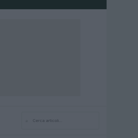
⌕
Cerca