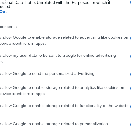
ersonal Data that Is Unrelated with the Purposes for which it
lected.
cloud
Out
ità, innovazione fluida e scalabilità immediata.
consents
i Chief Information Officer (CIO), questo ha
o allow Google to enable storage related to advertising like cookies on
provvigionamento hardware complessi e lenti.
evice identifiers in apps.
cer (CFO) hanno accolto con favore il modello di
o allow my user data to be sent to Google for online advertising
omettere maggiore efficienza.
s.
to allow Google to send me personalized advertising.
mentato un fenomeno noto come
Bill Shock
,
te e superiori alle aspettative. Questo si verifica
o allow Google to enable storage related to analytics like cookies on
del gioco. In passato, la spesa IT era controllata
evice identifiers in apps.
 di spesa è nelle mani degli ingegneri, che
o allow Google to enable storage related to functionality of the website
n semplice clic.
o allow Google to enable storage related to personalization.