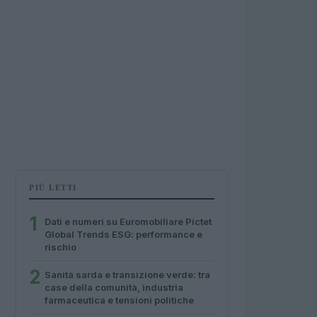
PIÙ LETTI
1
Dati e numeri su Euromobiliare Pictet
Global Trends ESG: performance e
rischio
2
Sanità sarda e transizione verde: tra
case della comunità, industria
farmaceutica e tensioni politiche