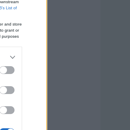
 downstream
B’s List of
er and store
to grant or
ed purposes