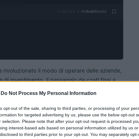
Ad
hub
Media
POWERED BY
 rivoluzionato il modo di operare delle aziende,
 di investimento. Il passaggio da costi fissi a
ità, ma ha anche introdotto sfide significative,
-
Do Not Process My Personal Information
trollo finanziario.
to opt-out of the sale, sharing to third parties, or processing of your per
formation for targeted advertising by us, please use the below opt-out s
r selection. Please note that after your opt-out request is processed y
eing interest-based ads based on personal information utilized by us or
disclosed to third parties prior to your opt-out. You may separately opt-