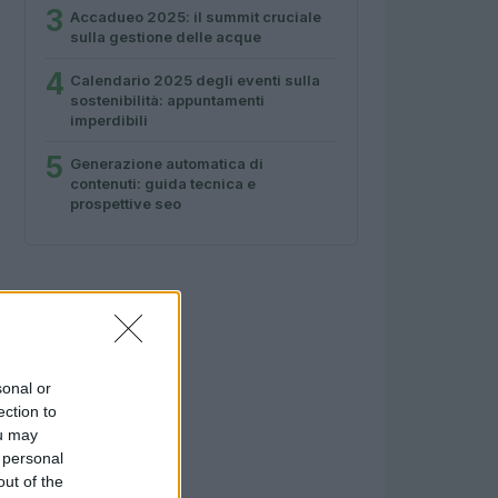
3
Accadueo 2025: il summit cruciale
sulla gestione delle acque
4
Calendario 2025 degli eventi sulla
sostenibilità: appuntamenti
imperdibili
5
Generazione automatica di
contenuti: guida tecnica e
prospettive seo
sonal or
ection to
ou may
 personal
out of the