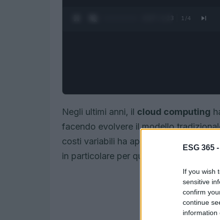
0:28 / 1:23
1
/
4
Negli ultimi anni, il
cloud computing
ha
facendo evolvere il modello tradizionale
costi variabili ha aperto nuove opportun
ESG 365 
in particolare per quanto riguarda il con
If you wish 
sensitive in
confirm you
continue se
information 