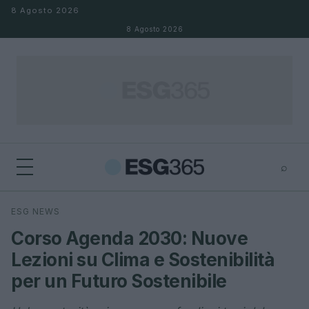
Salta al contenuto
8 Agosto 2026
8 Agosto 2026
⌕
×
⌕
ESG NEWS
Cerca
Corso Agenda 2030: Nuove
Lezioni su Clima e Sostenibilità
per un Futuro Sostenibile