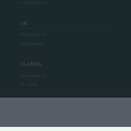
Investieren24
UK
News Hub UK
Lgbtq News
OLANDA
Investeren 24
NL Newz