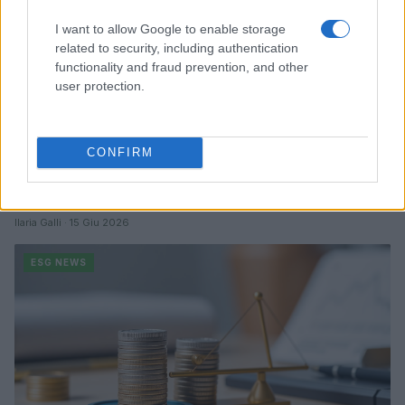
I want to allow Google to enable storage
related to security, including authentication
functionality and fraud prevention, and other
user protection.
CONFIRM
Sanità sarda e transizione verde: tra case della
comunità, industria farmaceutica e tensioni politiche
Ilaria Galli · 15 Giu 2026
ESG NEWS