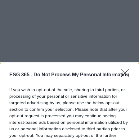
ESG 365 -
Do Not Process My Personal Information
Il corso Agenda 2030 e le iniziative collegate
If you wish to opt-out of the sale, sharing to third parties, or
rappresentano un’importante opportunità per
processing of your personal or sensitive information for
targeted advertising by us, please use the below opt-out
approfondire temi legati al clima e alla sostenibilità.
section to confirm your selection. Please note that after your
Tali iniziative coinvolgono attivamente la comunità
opt-out request is processed you may continue seeing
e le scuole in un processo di apprendimento
interest-based ads based on personal information utilized by
us or personal information disclosed to third parties prior to
condiviso.
your opt-out. You may separately opt-out of the further