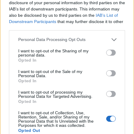
disclosure of your personal information by third parties on the
IAB’s list of downstream participants. This information may
also be disclosed by us to third parties on the
IAB’s List of
AUTORE
Downstream Participants
that may further disclose it to other
Roberta Tagliabue
third parties.
Roberta Tagliabue ha dormito nella sala
Please note that this website/app uses one or more Google
d'attesa dell'ospedale San Martino per
Personal Data Processing Opt Outs
services and may gather and store information including but
seguire una vicenda sanitaria emergente;
not limited to your visit or usage behaviour. You may click to
I want to opt-out of the Sharing of my
firma reportage e coordina dossier di verifica
personal data.
grant or deny consent to Google and its third-party tags to
in redazione come referente per Genova.
Opted In
use your data for below specified purposes in below Google
Nata a Sampierdarena, mantiene contatti
consent section.
diretti con consiglieri comunali e biblioteche
I want to opt-out of the Sale of my
Personal Data.
civiche.
Opted In
I want to opt-out of processing my
Personal Data for Targeted Advertising.
Opted In
I want to opt-out of Collection, Use,
Retention, Sale, and/or Sharing of my
Personal Data that Is Unrelated with the
Purposes for which it was collected.
Opted Out