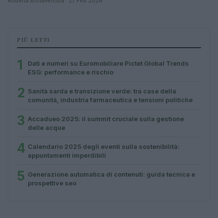
Roberta Bonaventura · 27 Feb 2026
PIÙ LETTI
1
Dati e numeri su Euromobiliare Pictet Global Trends
ESG: performance e rischio
2
Sanità sarda e transizione verde: tra case della
comunità, industria farmaceutica e tensioni politiche
3
Accadueo 2025: il summit cruciale sulla gestione
delle acque
4
Calendario 2025 degli eventi sulla sostenibilità:
appuntamenti imperdibili
5
Generazione automatica di contenuti: guida tecnica e
prospettive seo