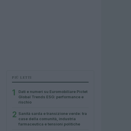
PIÙ LETTI
1
Dati e numeri su Euromobiliare Pictet
Global Trends ESG: performance e
rischio
2
Sanità sarda e transizione verde: tra
case della comunità, industria
farmaceutica e tensioni politiche