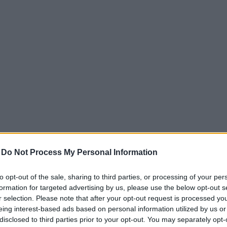
-
Do Not Process My Personal Information
to opt-out of the sale, sharing to third parties, or processing of your per
formation for targeted advertising by us, please use the below opt-out s
etta, ma rappresenta una sorta di carta
r selection. Please note that after your opt-out request is processed y
le sue intenzioni e strategie. Tuttavia, la
eing interest-based ads based on personal information utilized by us or
sto campo ha sollevato preoccupazioni riguardo
disclosed to third parties prior to your opt-out. You may separately opt-