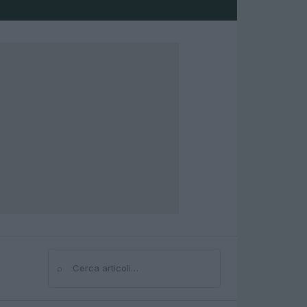
⌕
Cerca