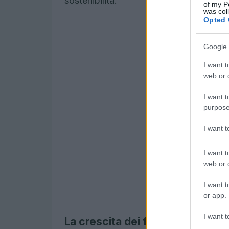
sostenibilità.
of my P
was col
Opted 
Google 
I want t
web or d
I want t
purpose
I want 
I want t
web or d
I want t
or app.
I want t
La crescita dei fondi ESG