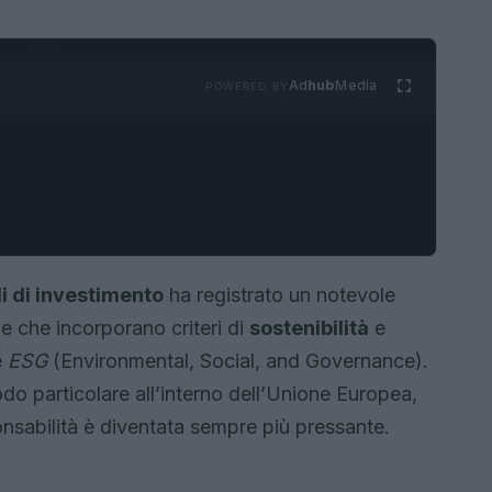
Ad
hub
Media
POWERED BY
i di investimento
ha registrato un notevole
ie che incorporano criteri di
sostenibilità
e
e
ESG
(Environmental, Social, and Governance).
do particolare all’interno dell’Unione Europea,
onsabilità è diventata sempre più pressante.