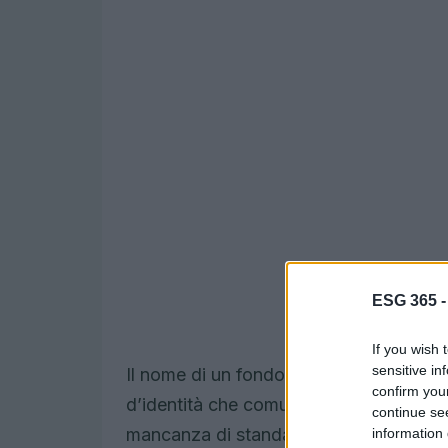
ESG 365 
If you wish 
sensitive in
Il nome di un fondo non è solo un’etich
confirm you
d’identità che comunica agli investitori 
continue se
mancanza di standardizzazione in que
information 