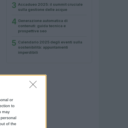
3
Accadueo 2025: il summit cruciale
sulla gestione delle acque
4
Generazione automatica di
contenuti: guida tecnica e
prospettive seo
5
Calendario 2025 degli eventi sulla
sostenibilità: appuntamenti
imperdibili
sonal or
ection to
ou may
 personal
out of the