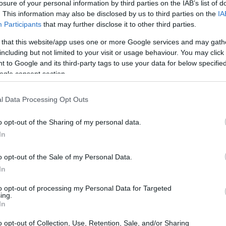
losure of your personal information by third parties on the IAB’s list of
i i nomi dei fondi potrebbero non riflettere
. This information may also be disclosed by us to third parties on the
IA
nti.
Participants
that may further disclose it to other third parties.
 that this website/app uses one or more Google services and may gath
er rafforzare la trasparenza
including but not limited to your visit or usage behaviour. You may click 
 to Google and its third-party tags to use your data for below specifi
ogle consent section.
Autorità Europea degli Strumenti Finanziari e
port intitolato “
ESG names and claims in the
l Data Processing Opt Outs
ortanza di regole chiare per la
divulgazione
o opt-out of the Sharing of my personal data.
trada per ulteriori approfondimenti, culminando
In
s on the use of ESG or sustainability-related
e conseguenze delle nuove linee guida.
o opt-out of the Sale of my Personal Data.
In
rano a garantire che le denominazioni dei fondi
to opt-out of processing my Personal Data for Targeted
abiliscono una scadenza per l’adeguamento dei
ing.
In
tivo più robusto per l’uso di termini legati alla
o opt-out of Collection, Use, Retention, Sale, and/or Sharing