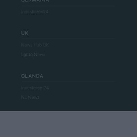
Investieren24
UK
News Hub UK
Lgbtq News
OLANDA
Investeren 24
NL Newz