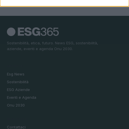
Sostenibilità, etica, futuro. News ESG, sostenibilità,
aziende, eventi e agenda Onu 2030.
SEZIONI
Esg News
Sostenibilità
ESG Aziende
Eventi e Agenda
Onu 2030
MAGAZINE
Contattaci