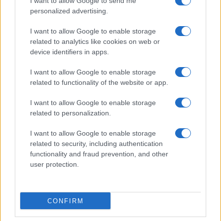
I want to allow Google to send me
appuntamenti imperdibili
personalized advertising.
Roberta Bonaventura · 27 Feb 2026
I want to allow Google to enable storage
related to analytics like cookies on web or
device identifiers in apps.
PIÙ LETTI
I want to allow Google to enable storage
1
Dati e numeri su Euromobiliare Pictet Global Trends
related to functionality of the website or app.
ESG: performance e rischio
I want to allow Google to enable storage
2
Sanità sarda e transizione verde: tra case della
related to personalization.
comunità, industria farmaceutica e tensioni politiche
3
I want to allow Google to enable storage
Accadueo 2025: il summit cruciale sulla gestione
related to security, including authentication
delle acque
functionality and fraud prevention, and other
4
Generazione automatica di contenuti: guida tecnica e
user protection.
prospettive seo
5
Calendario 2025 degli eventi sulla sostenibilità:
appuntamenti imperdibili
CONFIRM