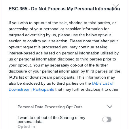
ESG 365 -
Do Not Process My Personal Information
If you wish to opt-out of the sale, sharing to third parties, or
processing of your personal or sensitive information for
targeted advertising by us, please use the below opt-out
section to confirm your selection. Please note that after your
opt-out request is processed you may continue seeing
interest-based ads based on personal information utilized by
us or personal information disclosed to third parties prior to
your opt-out. You may separately opt-out of the further
Sanità sarda e transizione verde: tra case della
disclosure of your personal information by third parties on the
comunità, industria farmaceutica e tensioni politiche
IAB’s list of downstream participants. This information may
Ilaria Galli · 15 Giu 2026
also be disclosed by us to third parties on the
IAB’s List of
Downstream Participants
that may further disclose it to other
ESG NEWS
third parties.
Please note that this website/app uses one or more Google
Personal Data Processing Opt Outs
services and may gather and store information including but
not limited to your visit or usage behaviour. You may click to
I want to opt-out of the Sharing of my
personal data.
grant or deny consent to Google and its third-party tags to
Opted In