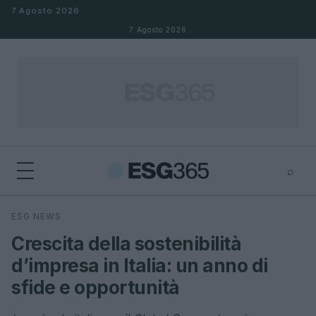
Salta al contenuto
7 Agosto 2026
7 Agosto 2026
⌕
×
⌕
ESG NEWS
Cerca
Crescita della sostenibilità
d’impresa in Italia: un anno di
sfide e opportunità