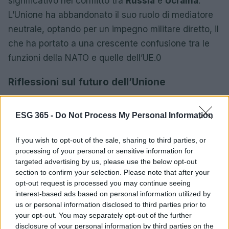
significativo nel conflitto tra
Russia
e
Ucraina
.
L’Unione ha abbandonato il suo ruolo di mediatore
neutrale, optando per un impegno militare diretto, il
che ha portato a una crescente confusione tra le
funzioni della NATO e quelle dell’UE.0
Riflessioni sul futuro dell’Unione
Questa crisi si manifesta non solo in termini di
immagine geopolitica, ma anche nella capacità
ESG 365 -
Do Not Process My Personal Information
dell’Unione di posizionarsi come un attore
If you wish to opt-out of the sale, sharing to third parties, or
significativo nel conflitto tra
Russia
e
Ucraina
.
processing of your personal or sensitive information for
L’Unione ha abbandonato il suo ruolo di mediatore
targeted advertising by us, please use the below opt-out
neutrale, optando per un impegno militare diretto, il
section to confirm your selection. Please note that after your
opt-out request is processed you may continue seeing
che ha portato a una crescente confusione tra le
interest-based ads based on personal information utilized by
funzioni della NATO e quelle dell’UE.1
us or personal information disclosed to third parties prior to
your opt-out. You may separately opt-out of the further
disclosure of your personal information by third parties on the