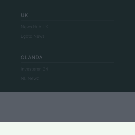
UK
News Hub UK
Lgbtq News
OLANDA
Investeren 24
NL Newz