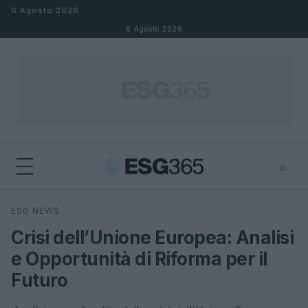
Salta al contenuto
6 Agosto 2026
6 Agosto 2026
⌕
×
⌕
ESG NEWS
Cerca
Crisi dell’Unione Europea: Analisi
e Opportunità di Riforma per il
Futuro