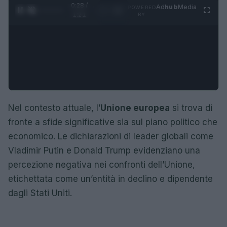
0:29 /
Ad
hub
Media
POWERED
1
/
4
1:21
BY
Nel contesto attuale, l’
Unione europea
si trova di
fronte a sfide significative sia sul piano politico che
economico. Le dichiarazioni di leader globali come
Vladimir Putin e Donald Trump evidenziano una
percezione negativa nei confronti dell’Unione,
etichettata come un’entità in declino e dipendente
dagli Stati Uniti.