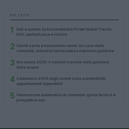
PIÙ LETTI
1
Dati e numeri su Euromobiliare Pictet Global Trends
ESG: performance e rischio
2
Sanità sarda e transizione verde: tra case della
comunità, industria farmaceutica e tensioni politiche
3
Accadueo 2025: il summit cruciale sulla gestione
delle acque
4
Calendario 2025 degli eventi sulla sostenibilità:
appuntamenti imperdibili
5
Generazione automatica di contenuti: guida tecnica e
prospettive seo