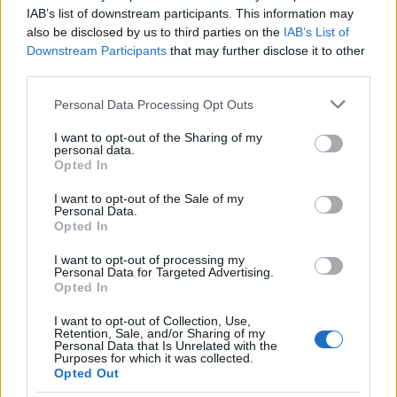
IAB’s list of downstream participants. This information may
AUTORE
also be disclosed by us to third parties on the
IAB’s List of
Roberta Tagliabue
Downstream Participants
that may further disclose it to other
Roberta Tagliabue ha dormito nella sala
third parties.
d'attesa dell'ospedale San Martino per
Please note that this website/app uses one or more Google
Personal Data Processing Opt Outs
seguire una vicenda sanitaria emergente;
services and may gather and store information including but
firma reportage e coordina dossier di verifica
not limited to your visit or usage behaviour. You may click to
I want to opt-out of the Sharing of my
in redazione come referente per Genova.
personal data.
grant or deny consent to Google and its third-party tags to
Nata a Sampierdarena, mantiene contatti
Opted In
use your data for below specified purposes in below Google
diretti con consiglieri comunali e biblioteche
consent section.
I want to opt-out of the Sale of my
civiche.
Personal Data.
Opted In
I want to opt-out of processing my
Personal Data for Targeted Advertising.
Opted In
I want to opt-out of Collection, Use,
Retention, Sale, and/or Sharing of my
Personal Data that Is Unrelated with the
Purposes for which it was collected.
Opted Out