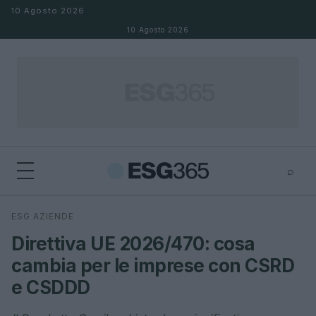
Salta al contenuto
10 Agosto 2026
10 Agosto 2026
⌕
×
⌕
ESG AZIENDE
Cerca
Direttiva UE 2026/470: cosa
cambia per le imprese con CSRD
e CSDDD