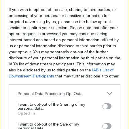
Ilaria Galli
If you wish to opt-out of the sale, sharing to third parties, or
Ilaria Galli ha firmato il desk che ha svelato un
processing of your personal or sensitive information for
caso amministrativo triestino dopo accessi agli
targeted advertising by us, please use the below opt-out
atti al Municipio, sostenendo la linea editoriale
section to confirm your selection. Please note that after your
di rigore documentale. Editor di redazione, ha
opt-out request is processed you may continue seeing
un tratto unico: colleziona verbali storici del
interest-based ads based on personal information utilized by
Porto Vecchio.
us or personal information disclosed to third parties prior to
your opt-out. You may separately opt-out of the further
disclosure of your personal information by third parties on the
IAB’s list of downstream participants. This information may
also be disclosed by us to third parties on the
IAB’s List of
Downstream Participants
that may further disclose it to other
third parties.
Please note that this website/app uses one or more Google
Personal Data Processing Opt Outs
services and may gather and store information including but
not limited to your visit or usage behaviour. You may click to
I want to opt-out of the Sharing of my
personal data.
grant or deny consent to Google and its third-party tags to
Opted In
use your data for below specified purposes in below Google
consent section.
I want to opt-out of the Sale of my
Personal Data.