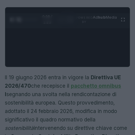
0:29 /
Ad
hub
Media
POWERED
1
/
4
1:23
BY
Il 19 giugno 2026 entra in vigore la
Direttiva UE
2026/470
che recepisce il
pacchetto omnibus
I
segnando una svolta nella rendicontazione di
sostenibilità europea. Questo provvedimento,
adottato il 24 febbraio 2026, modifica in modo
significativo il quadro normativo della
sostenibilità
intervenendo su direttive chiave come