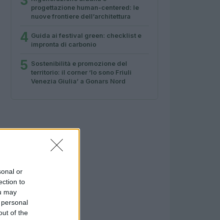
3
progettazione human-centered: le
nuove frontiere dell’architettura
4
Guida ai festival green: checklist e
impronta di carbonio
5
Sostenibilità e promozione del
territorio: il corner ‘Io sono Friuli
Venezia Giulia’ a Gonars Nord
sonal or
ection to
ou may
 personal
out of the