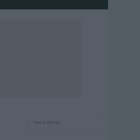
⌕
Cerca