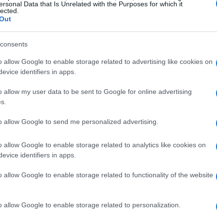
pivot; 5)
Validazione
su comfort, riparabilità e
ersonal Data that Is Unrelated with the Purposes for which it
lected.
nale con scheda tecnica sintetica. In ogni fase,
Out
parabile? Si può smontare? Il tessuto è
consents
o allow Google to enable storage related to advertising like cookies on
1-5 su
impatto
costo
e
rischio
checklist di finiture
evice identifiers in apps.
mponenti standard; tabella di taglio con
o allow my user data to be sent to Google for online advertising
ase produce un documento leggero: una pagina
s.
test. La regola d’oro: spostare a monte le
to allow Google to send me personalized advertising.
iabili fin dall’idea.
o allow Google to enable storage related to analytics like cookies on
evice identifiers in apps.
o allow Google to enable storage related to functionality of the website
o allow Google to enable storage related to personalization.