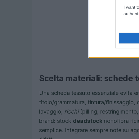
I want t
authenti
Scelta materiali: schede t
Una scheda tessuto essenziale evita erro
titolo/grammatura, tintura/finissaggio, c
lavaggio,
rischi
(pilling, restringimento
brand: stock
deadstock
monofibra rici
semplice. Integrare sempre note su ago/f