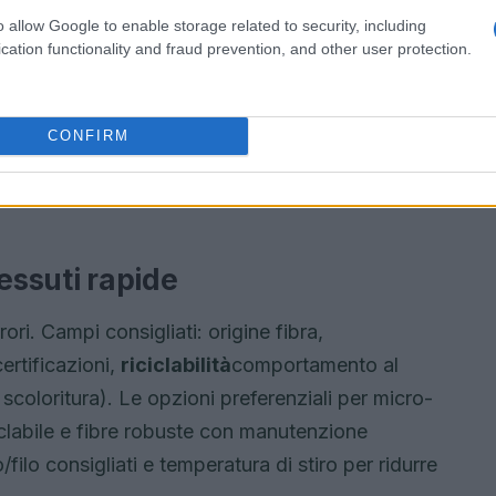
o allow Google to enable storage related to security, including
cation functionality and fraud prevention, and other user protection.
CONFIRM
essuti rapide
ri. Campi consigliati: origine fibra,
ertificazioni,
riciclabilità
comportamento al
, scoloritura). Le opzioni preferenziali per micro-
clabile e fibre robuste con manutenzione
ilo consigliati e temperatura di stiro per ridurre