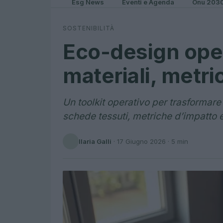
Esg News
Eventi e Agenda
Onu 203
SOSTENIBILITÀ
Eco-design oper
materiali, metr
Un toolkit operativo per trasformare 
schede tessuti, metriche d’impatto e 
Ilaria Galli
·
17 Giugno 2026
· 5 min