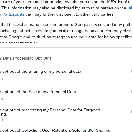
losure of your personal information by third parties on the IAB’s list of
. This information may also be disclosed by us to third parties on the
IA
Participants
that may further disclose it to other third parties.
 that this website/app uses one or more Google services and may gath
including but not limited to your visit or usage behaviour. You may click 
 to Google and its third-party tags to use your data for below specifi
ogle consent section.
l Data Processing Opt Outs
inito con criteri di
impatto tracciabile
schede
o opt-out of the Sharing of my personal data.
etta trasparente pronto all’uso. Meno retorica, più
In
 e scelte coerenti con budget ridotti.
o opt-out of the Sale of my Personal Data.
In
 al prototipo circolare
to opt-out of processing my Personal Data for Targeted
ing.
menti. Struttura consigliata in sei fasi: 1)
Brief
In
iali
con opzioni e vincoli; 3)
Modellistica
con
o opt-out of Collection, Use, Retention, Sale, and/or Sharing