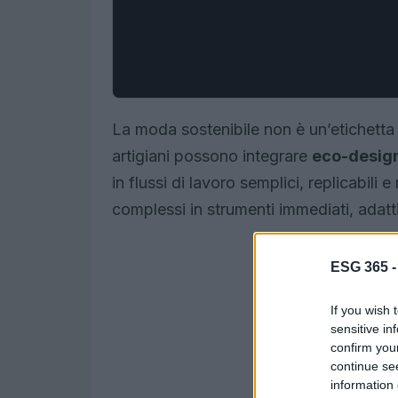
La moda sostenibile non è un’etichetta 
artigiani possono integrare
eco-desig
in flussi di lavoro semplici, replicabili 
complessi in strumenti immediati, adatt
ESG 365 
If you wish 
sensitive in
confirm you
continue se
information 