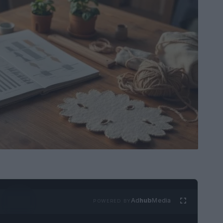
Ad
hub
Media
POWERED BY