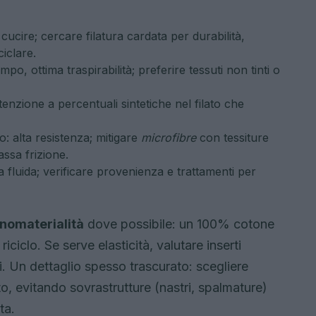
a cucire; cercare filatura cardata per durabilità,
iciclare.
mpo, ottima traspirabilità; preferire tessuti non tinti o
ttenzione a percentuali sintetiche nel filato che
o: alta resistenza; mitigare
microfibre
con tessiture
assa frizione.
 fluida; verificare provenienza e trattamenti per
nomaterialità
dove possibile: un 100% cotone
iciclo. Se serve elasticità, valutare inserti
i. Un dettaglio spesso trascurato: scegliere
uto, evitando sovrastrutture (nastri, spalmature)
ta.