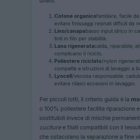
difetti.
Cotone organico
familiare, facile d
evitare finissaggi resinati difficili da r
Lino/canapa
basso input idrico in ca
tinti in filo per stabilità.
Lana rigenerata
calda, riparabile; a
complicano il riciclo.
Poliestere riciclato
/nylon rigenerat
compatte e istruzioni di lavaggio a b
Lyocell
/viscosa responsabile: caduta
evitare rilasci eccessivi in lavaggio.
Per piccoli lotti, il criterio guida è la
mo
o 100% poliestere facilita riparazione e r
sostituibili invece di mischie permanent
cuciture
e filati compatibili con il tess
che ostacolano la separazione a fine vi