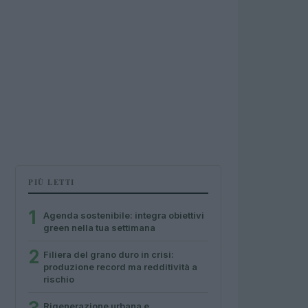
PIÙ LETTI
1
Agenda sostenibile: integra obiettivi
green nella tua settimana
2
Filiera del grano duro in crisi:
produzione record ma redditività a
rischio
Rigenerazione urbana e