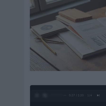
0:28 / 1:20
1
/
4