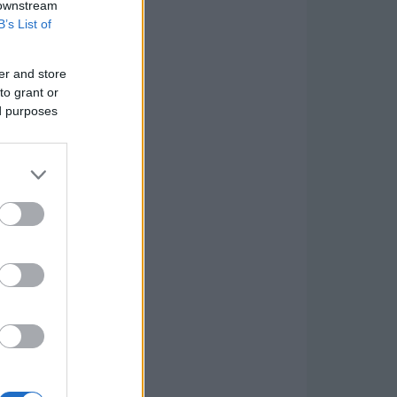
 downstream
B’s List of
er and store
to grant or
ed purposes