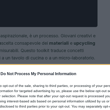
aspirazionale, è un processo. Giovani creativi e
n
scelta consapevole dei
materiali
e
upcycling
e misurabili. Questo toolkit traduce concetti
i a un tavolo di cucina o a un micro-laboratorio.
-
Do Not Process My Personal Information
to opt-out of the sale, sharing to third parties, or processing of your per
formation for targeted advertising by us, please use the below opt-out s
r selection. Please note that after your opt-out request is processed y
eing interest-based ads based on personal information utilized by us or
disclosed to third parties prior to your opt-out. You may separately opt-