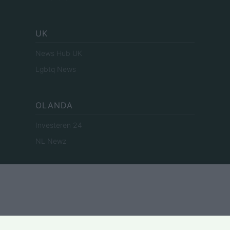
UK
News Hub UK
Lgbtq News
OLANDA
Investeren 24
NL Newz