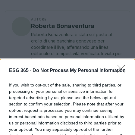
AUTORE
Roberta Bonaventura
Roberta Bonaventura è stata sul posto al
crollo di una banchina genovese per
coordinare il live, affermando una linea
editoriale di tempestività verificata. Inviata per
breaking news, porta con sé un dettaglio
personale: un distintivo ricevuto dalla sala
ESG 365 -
Do Not Process My Personal Information
stampa del Porto Antico.
If you wish to opt-out of the sale, sharing to third parties, or
processing of your personal or sensitive information for
targeted advertising by us, please use the below opt-out
section to confirm your selection. Please note that after your
opt-out request is processed you may continue seeing
interest-based ads based on personal information utilized by
us or personal information disclosed to third parties prior to
your opt-out. You may separately opt-out of the further