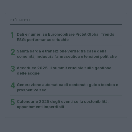
PIÙ LETTI
1
Dati e numeri su Euromobiliare Pictet Global Trends
ESG: performance e rischio
2
Sanità sarda e transizione verde: tra case della
comunità, industria farmaceutica e tensioni politiche
3
Accadueo 2025: il summit cruciale sulla gestione
delle acque
4
Generazione automatica di contenuti: guida tecnica e
prospettive seo
5
Calendario 2025 degli eventi sulla sostenibilità:
appuntamenti imperdibili