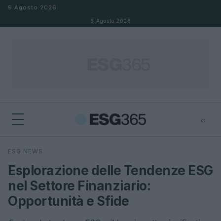
Salta al contenuto
9 Agosto 2026
9 Agosto 2026
⌕
×
⌕
ESG NEWS
Cerca
Esplorazione delle Tendenze ESG
nel Settore Finanziario:
Opportunità e Sfide