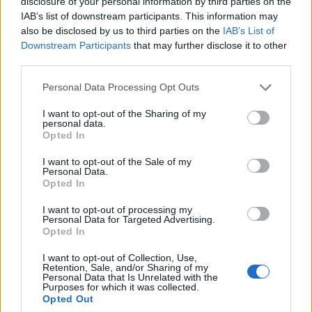
disclosure of your personal information by third parties on the
IAB’s list of downstream participants. This information may
also be disclosed by us to third parties on the
IAB’s List of
Downstream Participants
that may further disclose it to other
third parties.
Please note that this website/app uses one or more Google
Personal Data Processing Opt Outs
services and may gather and store information including but
not limited to your visit or usage behaviour. You may click to
I want to opt-out of the Sharing of my
personal data.
grant or deny consent to Google and its third-party tags to
Opted In
use your data for below specified purposes in below Google
consent section.
I want to opt-out of the Sale of my
Personal Data.
Opted In
I want to opt-out of processing my
Continua a leggere
Personal Data for Targeted Advertising.
Opted In
ESG NEWS
I want to opt-out of Collection, Use,
Retention, Sale, and/or Sharing of my
Personal Data that Is Unrelated with the
Purposes for which it was collected.
Opted Out