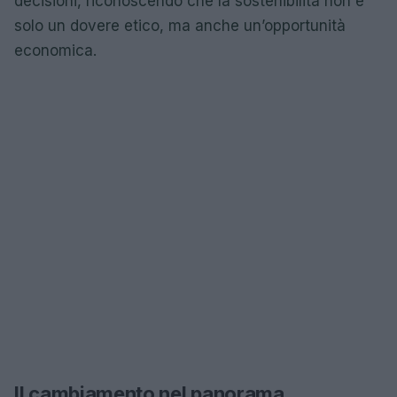
decisioni, riconoscendo che la sostenibilità non è
solo un dovere etico, ma anche un’opportunità
economica.
Il cambiamento nel panorama