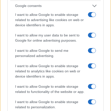
Google consents
I want to allow Google to enable storage
related to advertising like cookies on web or
device identifiers in apps.
I want to allow my user data to be sent to
Google for online advertising purposes.
Sanità sarda e transizione verde: tra case della
I want to allow Google to send me
comunità, industria farmaceutica e tensioni politiche
personalized advertising.
Ilaria Galli · 15 Giu 2026
I want to allow Google to enable storage
ESG NEWS
related to analytics like cookies on web or
device identifiers in apps.
I want to allow Google to enable storage
related to functionality of the website or app.
I want to allow Google to enable storage
related to personalization.