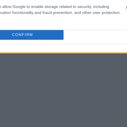
i Editore ha programmato una serie di
o allow Google to enable storage related to security, including
cation functionality and fraud prevention, and other user protection.
nziaria. Questi eventi saranno focalizzati sui
nzione ai dati relativi al bilancio al 31 dicembre
trale al 30 giugno 2026. Le presentazioni si
CONFIRM
nioni del Consiglio di Amministrazione.