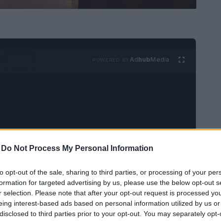
Ad
hub
Media
POWERED BY
-
Do Not Process My Personal Information
o pubblico il calendario degli eventi societari
ticolo 2.6.2 del Regolamento dei Mercati
to opt-out of the sale, sharing to third parties, or processing of your per
a S.p.A. Questa comunicazione è fondamentale
formation for targeted advertising by us, please use the below opt-out s
r selection. Please note that after your opt-out request is processed y
ri interessati a seguire le performance e le
eing interest-based ads based on personal information utilized by us or
disclosed to third parties prior to your opt-out. You may separately opt-