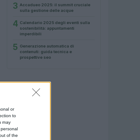
3
Accadueo 2025: il summit cruciale
sulla gestione delle acque
4
Calendario 2025 degli eventi sulla
sostenibilità: appuntamenti
imperdibili
5
Generazione automatica di
contenuti: guida tecnica e
prospettive seo
sonal or
ection to
ou may
 personal
out of the