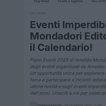
Esg News
Eventi e Agenda
Onu 203
ESG NEWS
Eventi Imperdibi
Mondadori Edito
il Calendario!
Piano Eventi 2026 di Arnoldo Monda
degli eventi organizzati da Arnoldo 
Un'opportunità unica per esplorare n
fama e partecipare a incontri lettera
ultime novità e sugli eventi imperdib
dell'anno. Unisciti a noi per celebrar
Beatrice Faggin
·
29 Dicembre 2025
· 2 min