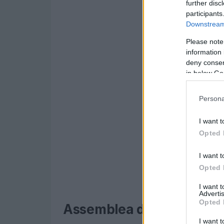
further disc
participants
Downstream 
Please note
information 
deny consent
in below Go
Persona
I want t
Opted 
I want t
Opted 
I want 
Advertis
Opted 
Assemblea degli azionist
I want t