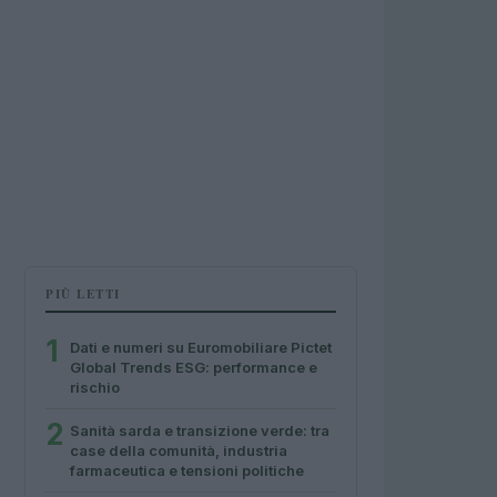
PIÙ LETTI
1
Dati e numeri su Euromobiliare Pictet
Global Trends ESG: performance e
rischio
2
Sanità sarda e transizione verde: tra
case della comunità, industria
farmaceutica e tensioni politiche