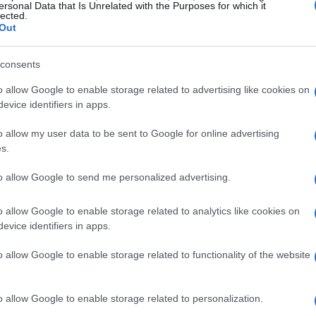
ersonal Data that Is Unrelated with the Purposes for which it
enta un momento cruciale per la vita di ogni
lected.
Out
 è fissata per il
21 aprile 2026
in prima
nda convocazione il
22 aprile 2026
. Durante
consents
vato il bilancio di esercizio relativo al 31
o allow Google to enable storage related to advertising like cookies on
sce una panoramica dettagliata della salute
evice identifiers in apps.
o allow my user data to be sent to Google for online advertising
s.
to allow Google to send me personalized advertising.
strumento fondamentale per analizzare
di un’azienda. Grazie a questo documento, gli
o allow Google to enable storage related to analytics like cookies on
evice identifiers in apps.
nce passate e pianificare strategie future. La
iale per mantenere la fiducia degli investitori.
o allow Google to enable storage related to functionality of the website
tà finanziaria
o allow Google to enable storage related to personalization.