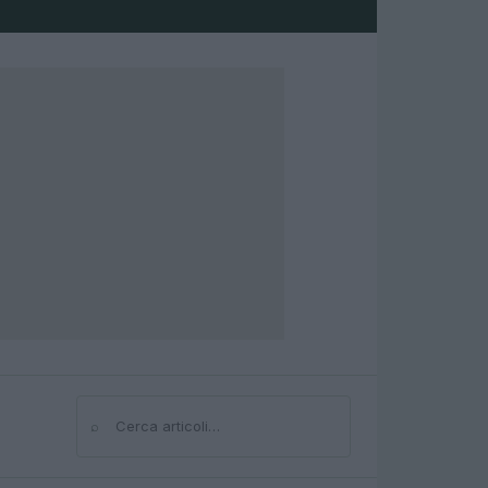
⌕
Cerca