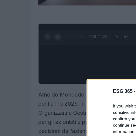
0:27 / 1:20
1
/
4
ESG 365 
Arnoldo Mondadori Editore S.p.A. ha res
per l’anno 2026, in conformità con l’ar
If you wish 
Organizzati e Gestiti da Borsa Italian
sensitive in
confirm you
per gli azionisti e per tutti gli investito
continue se
decisioni dell’azienda.
information 