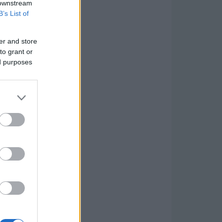
 downstream
B’s List of
er and store
to grant or
ed purposes