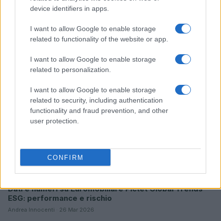
device identifiers in apps.
Sanità sarda e transizione verde: tra case della
I want to allow Google to enable storage
comunità, industria farmaceutica e tensioni politiche
related to functionality of the website or app.
Ilaria Galli · 15 Giu 2026
I want to allow Google to enable storage
related to personalization.
ESG NEWS
I want to allow Google to enable storage
related to security, including authentication
functionality and fraud prevention, and other
user protection.
CONFIRM
Dati e numeri su Euromobiliare Pictet Global Trends
ESG: performance e rischio
Andrea Innocenti · 26 Mar 2026