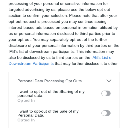
Bra, promuovendo una linea editoriale che
processing of your personal or sensitive information for
valorizza la storia locale sui social.
targeted advertising by us, please use the below opt-out
Collaboratrice storica, possiede una
section to confirm your selection. Please note that after your
collezione di programmi teatrali degli
opt-out request is processed you may continue seeing
spettacoli veronesi come particolare
interest-based ads based on personal information utilized by
biografico.
us or personal information disclosed to third parties prior to
your opt-out. You may separately opt-out of the further
disclosure of your personal information by third parties on the
IAB’s list of downstream participants. This information may
also be disclosed by us to third parties on the
IAB’s List of
Downstream Participants
that may further disclose it to other
third parties.
Please note that this website/app uses one or more Google
Personal Data Processing Opt Outs
services and may gather and store information including but
not limited to your visit or usage behaviour. You may click to
I want to opt-out of the Sharing of my
personal data.
grant or deny consent to Google and its third-party tags to
Opted In
use your data for below specified purposes in below Google
consent section.
I want to opt-out of the Sale of my
Personal Data.
Opted In