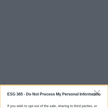
AUTORE
Susanna Capelli
ESG 365 -
Do Not Process My Personal Information
Susanna Capelli ha raccontato una
rievocazione veronese dal loggiato di Piazza
If you wish to opt-out of the sale, sharing to third parties, or