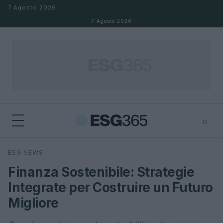
Salta al contenuto
7 Agosto 2026
7 Agosto 2026
⌕
×
⌕
ESG NEWS
Cerca
Finanza Sostenibile: Strategie
Integrate per Costruire un Futuro
Migliore