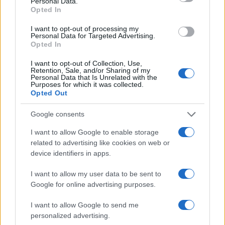
Personal Data.
Opted In
I want to opt-out of processing my
Personal Data for Targeted Advertising.
Opted In
Sanità sarda e transizione verde: tra case della
I want to opt-out of Collection, Use,
Retention, Sale, and/or Sharing of my
comunità, industria farmaceutica e tensioni politiche
Personal Data that Is Unrelated with the
Purposes for which it was collected.
Ilaria Galli · 15 Giu 2026
Opted Out
ESG NEWS
Google consents
I want to allow Google to enable storage
related to advertising like cookies on web or
device identifiers in apps.
I want to allow my user data to be sent to
Google for online advertising purposes.
I want to allow Google to send me
personalized advertising.