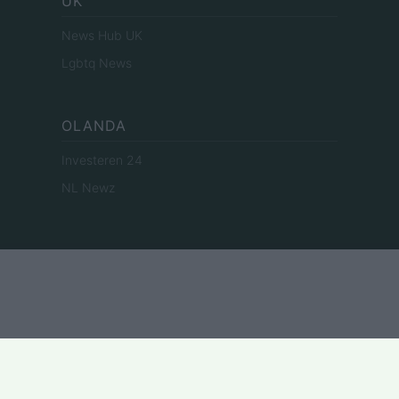
UK
News Hub UK
Lgbtq News
OLANDA
Investeren 24
NL Newz