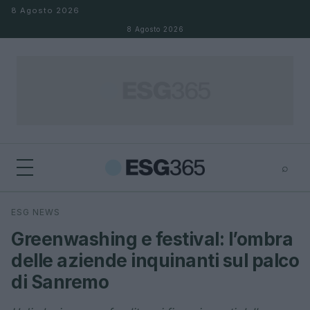
Salta al contenuto
8 Agosto 2026
8 Agosto 2026
⌕
×
⌕
ESG NEWS
Cerca
Greenwashing e festival: l’ombra
delle aziende inquinanti sul palco
di Sanremo