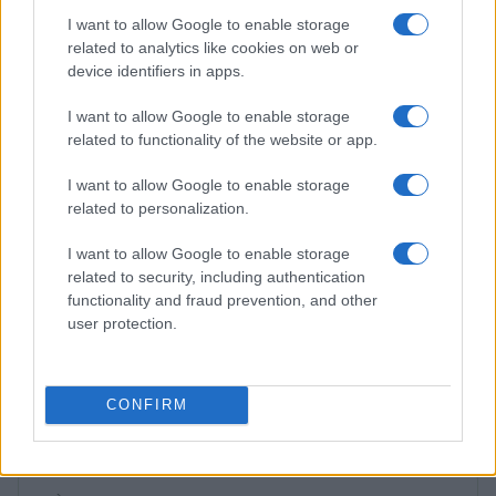
Dati e numeri su Euromobiliare Pictet Global Trends
ESG: performance e rischio
I want to allow Google to enable storage
related to analytics like cookies on web or
Andrea Innocenti · 26 Mar 2026
device identifiers in apps.
ESG NEWS
I want to allow Google to enable storage
related to functionality of the website or app.
I want to allow Google to enable storage
related to personalization.
I want to allow Google to enable storage
related to security, including authentication
functionality and fraud prevention, and other
user protection.
Calendario 2025 degli eventi sulla sostenibilità:
appuntamenti imperdibili
CONFIRM
Roberta Bonaventura · 27 Feb 2026