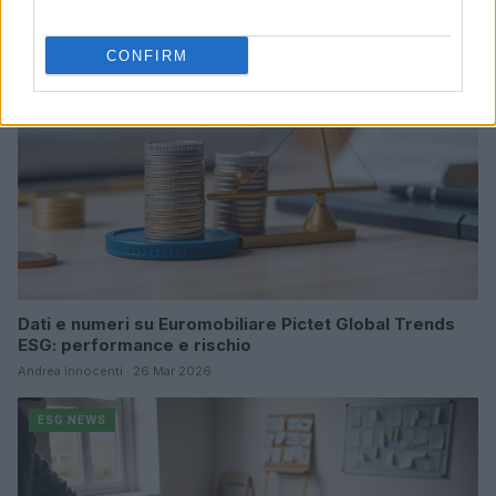
Ilaria Galli · 15 Giu 2026
CONFIRM
ESG NEWS
Dati e numeri su Euromobiliare Pictet Global Trends
ESG: performance e rischio
Andrea Innocenti · 26 Mar 2026
ESG NEWS