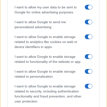
I want to allow my user data to be sent to
Google for online advertising purposes.
Continua a leggere
I want to allow Google to send me
personalized advertising.
ESG NEWS
I want to allow Google to enable storage
related to analytics like cookies on web or
device identifiers in apps.
I want to allow Google to enable storage
related to functionality of the website or app.
I want to allow Google to enable storage
related to personalization.
I want to allow Google to enable storage
related to security, including authentication
functionality and fraud prevention, and other
Sanità sarda e transizione verde: tra case della
user protection.
comunità, industria farmaceutica e tensioni politiche