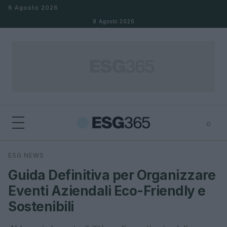
Salta al contenuto
8 Agosto 2026
8 Agosto 2026
⌕
×
⌕
ESG NEWS
Cerca
Guida Definitiva per Organizzare
Eventi Aziendali Eco-Friendly e
Sostenibili