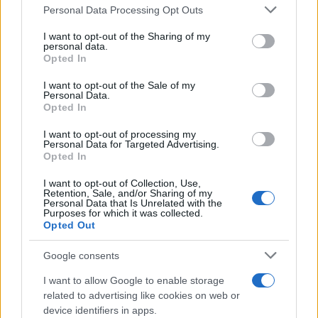
Please note that this website/app uses one or more Google
Personal Data Processing Opt Outs
vecchio archivio dell'Appia Antica.
services and may gather and store information including but
not limited to your visit or usage behaviour. You may click to
I want to opt-out of the Sharing of my
personal data.
grant or deny consent to Google and its third-party tags to
Opted In
use your data for below specified purposes in below Google
consent section.
I want to opt-out of the Sale of my
Personal Data.
Opted In
I want to opt-out of processing my
Personal Data for Targeted Advertising.
Opted In
I want to opt-out of Collection, Use,
Retention, Sale, and/or Sharing of my
Personal Data that Is Unrelated with the
Purposes for which it was collected.
Opted Out
Google consents
I want to allow Google to enable storage
related to advertising like cookies on web or
device identifiers in apps.