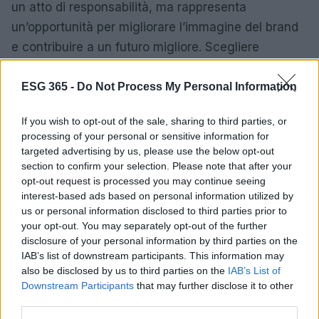
un atto di responsabilità, ma rappresenta
un’opportunità per migliorare l’immagine del brand
e contribuire a un futuro migliore. Scegliere
location come
IlluMI
, che offre spazi progettati per
essere eco-compatibili e ha ottenuto la
ESG 365 -
Do Not Process My Personal Information
certificazione UNI ISO 20121:2012 per la gestione
If you wish to opt-out of the sale, sharing to third parties, or
sostenibile degli eventi, è un passo in questa
processing of your personal or sensitive information for
direzione.
targeted advertising by us, please use the below opt-out
section to confirm your selection. Please note that after your
opt-out request is processed you may continue seeing
interest-based ads based on personal information utilized by
AUTORE
us or personal information disclosed to third parties prior to
Francesca Pellegrini
your opt-out. You may separately opt-out of the further
disclosure of your personal information by third parties on the
Francesca Pellegrini ha ottenuto documenti
IAB’s list of downstream participants. This information may
sulla riqualificazione di un quartiere romano
also be disclosed by us to third parties on the
IAB’s List of
dopo una serie di accessi agli atti,
Downstream Participants
that may further disclose it to other
sostenendo una linea editoriale orientata
third parties.
all'impatto sociale. Cronista generalista,
conserva nel cassetto annotazioni di un