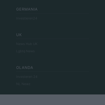
GERMANIA
Investieren24
UK
News Hub UK
Lgbtq News
OLANDA
Investeren 24
NL Newz