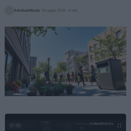
AiAdhubMedia
·
8 Luglio 2025
· 4 min
0:29 /
Ad
hub
Media
POWERED
1
/
4
1:21
BY