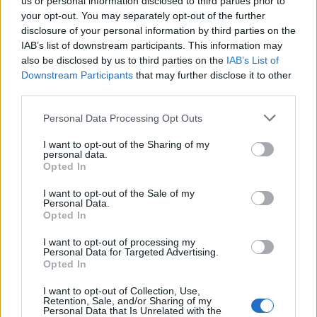
us or personal information disclosed to third parties prior to
your opt-out. You may separately opt-out of the further
innovazioni ecologiche possono fare la differenza.
disclosure of your personal information by third parties on the
Non solo aiuterai il pianeta, ma costruirai anche un
IAB’s list of downstream participants. This information may
marchio forte e rispettato. Non perderti questa
also be disclosed by us to third parties on the
IAB’s List of
Downstream Participants
that may further disclose it to other
opportunità di essere un pioniere nella sostenibilità!
third parties.
Sei pronto a fare la tua parte?
Please note that this website/app uses one or more Google
Personal Data Processing Opt Outs
services and may gather and store information including but
not limited to your visit or usage behaviour. You may click to
I want to opt-out of the Sharing of my
personal data.
AUTORE
grant or deny consent to Google and its third-party tags to
Opted In
AiAdhubMedia
use your data for below specified purposes in below Google
consent section.
I want to opt-out of the Sale of my
Personal Data.
Opted In
I want to opt-out of processing my
Personal Data for Targeted Advertising.
Opted In
I want to opt-out of Collection, Use,
Retention, Sale, and/or Sharing of my
Personal Data that Is Unrelated with the