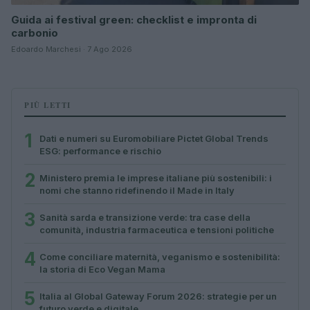
Guida ai festival green: checklist e impronta di
carbonio
Edoardo Marchesi · 7 Ago 2026
PIÙ LETTI
1
Dati e numeri su Euromobiliare Pictet Global Trends
ESG: performance e rischio
2
Ministero premia le imprese italiane più sostenibili: i
nomi che stanno ridefinendo il Made in Italy
3
Sanità sarda e transizione verde: tra case della
comunità, industria farmaceutica e tensioni politiche
4
Come conciliare maternità, veganismo e sostenibilità:
la storia di Eco Vegan Mama
5
Italia al Global Gateway Forum 2026: strategie per un
futuro verde e digitale