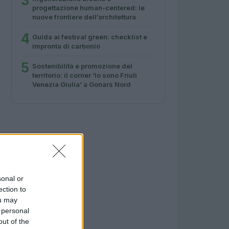
3
progettazione human-centered: le
nuove frontiere dell’architettura
4
Guida ai festival green: checklist e
impronta di carbonio
5
Sostenibilità e promozione del
territorio: il corner ‘Io sono Friuli
Venezia Giulia’ a Gonars Nord
sonal or
ection to
ou may
 personal
out of the