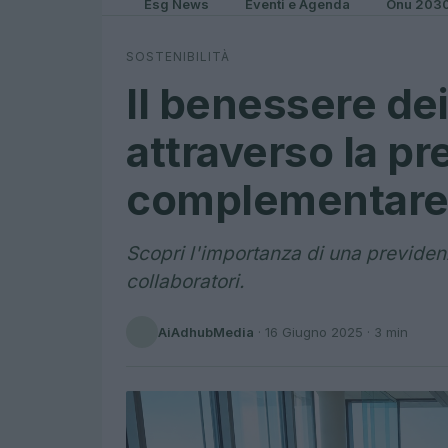
Esg News
Eventi e Agenda
Onu 203
SOSTENIBILITÀ
Il benessere de
attraverso la p
complementare
Scopri l'importanza di una previden
collaboratori.
AiAdhubMedia
·
16 Giugno 2025
· 3 min