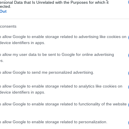
ersonal Data that Is Unrelated with the Purposes for which it
lected.
ni e di progetti di vita. Ogni dipendente ha le
Out
 piano previdenziale può rappresentare un passo
ttavia, non è solo un beneficio individuale; è una
consents
a verso il benessere dei propri collaboratori.
o allow Google to enable storage related to advertising like cookies on
evice identifiers in apps.
gnifica anche alleggerire l’onere della gestione
o allow my user data to be sent to Google for online advertising
. Questo non solo consente di risparmiare sui
s.
ntaggi fiscali significativi. Ma cosa significa
to allow Google to send me personalized advertising.
 poter investire in un futuro più luminoso per la
ducia e di rispetto reciproco.
o allow Google to enable storage related to analytics like cookies on
evice identifiers in apps.
dipendenti
o allow Google to enable storage related to functionality of the website
timento che porta benefici tangibili a
raduce in una gestione più semplice e meno
o allow Google to enable storage related to personalization.
eduzioni fiscali fino al 6%. E non è tutto: