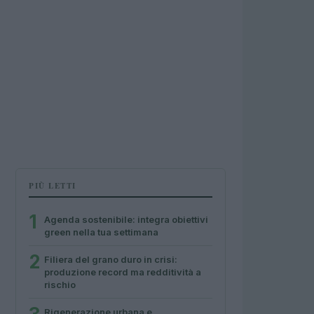
PIÙ LETTI
1
Agenda sostenibile: integra obiettivi
green nella tua settimana
2
Filiera del grano duro in crisi:
produzione record ma redditività a
rischio
Rigenerazione urbana e