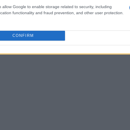
o allow Google to enable storage related to security, including
anzia e l’assenza di obbligo di rivalutazione
cation functionality and fraud prevention, and other user protection.
assare inosservati.
CONFIRM