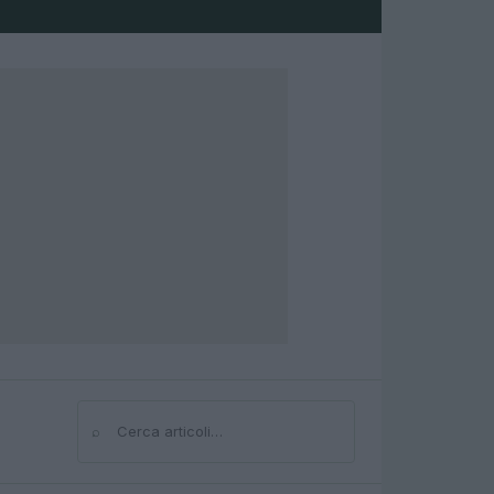
⌕
Cerca