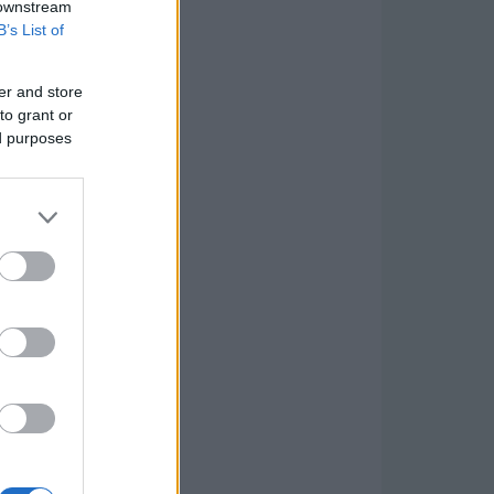
 downstream
B’s List of
er and store
to grant or
ed purposes