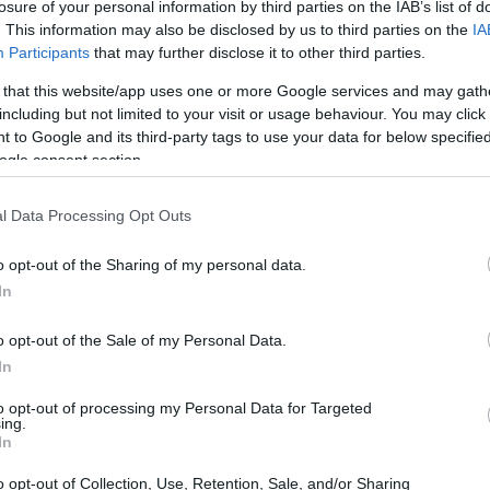
losure of your personal information by third parties on the IAB’s list of
. This information may also be disclosed by us to third parties on the
IA
Participants
that may further disclose it to other third parties.
 that this website/app uses one or more Google services and may gath
including but not limited to your visit or usage behaviour. You may click 
 to Google and its third-party tags to use your data for below specifi
ogle consent section.
l Data Processing Opt Outs
o opt-out of the Sharing of my personal data.
In
o opt-out of the Sale of my Personal Data.
In
to opt-out of processing my Personal Data for Targeted
ing.
enza complementare
In
entare, non stiamo solo discutendo di numeri e
o opt-out of Collection, Use, Retention, Sale, and/or Sharing