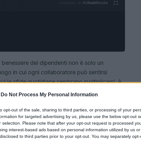
Ad
hub
Media
POWERED BY
 benessere dei dipendenti non è solo un
uogo in cui ogni collaboratore può sentirsi
ui le sfide quotidiane sembrano moltiplicarsi, è
 solo rispondano alle necessità immediate, ma
-
Do Not Process My Personal Information
sereno. La previdenza complementare si
aziende e dipendenti, un’opportunità da
to opt-out of the sale, sharing to third parties, or processing of your per
formation for targeted advertising by us, please use the below opt-out s
ettivo e ravvivare la responsabilità sociale
r selection. Please note that after your opt-out request is processed y
eing interest-based ads based on personal information utilized by us or
disclosed to third parties prior to your opt-out. You may separately opt-