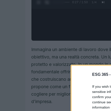
0:28 / 1:50
1
/
4
Immagina un ambiente di lavoro dove il
obiettivo, ma una realtà concreta. Un l
protetto e valorizzato. In un mondo in c
fondamentale offrire soluzioni che non
ESG 365 
che costruiscano anche un futuro più 
propone come un faro di speranza per 
If you wish 
sensitive in
cogliere per migliorare il benessere coll
confirm you
d’impresa.
continue se
information 