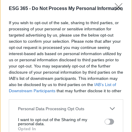
ESG 365 -
Do Not Process My Personal Information
If you wish to opt-out of the sale, sharing to third parties, or
processing of your personal or sensitive information for
targeted advertising by us, please use the below opt-out
section to confirm your selection. Please note that after your
opt-out request is processed you may continue seeing
interest-based ads based on personal information utilized by
us or personal information disclosed to third parties prior to
your opt-out. You may separately opt-out of the further
Sanità sarda e transizione verde: tra case della
disclosure of your personal information by third parties on the
comunità, industria farmaceutica e tensioni politiche
IAB’s list of downstream participants. This information may
Ilaria Galli · 15 Giu 2026
also be disclosed by us to third parties on the
IAB’s List of
Downstream Participants
that may further disclose it to other
ESG NEWS
third parties.
Please note that this website/app uses one or more Google
Personal Data Processing Opt Outs
services and may gather and store information including but
not limited to your visit or usage behaviour. You may click to
I want to opt-out of the Sharing of my
personal data.
grant or deny consent to Google and its third-party tags to
Opted In