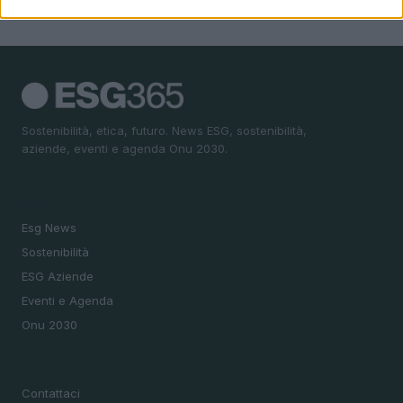
Sostenibilità, etica, futuro. News ESG, sostenibilità,
aziende, eventi e agenda Onu 2030.
SEZIONI
Esg News
Sostenibilità
ESG Aziende
Eventi e Agenda
Onu 2030
MAGAZINE
Contattaci