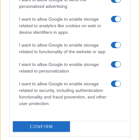
appuntamenti imperdibili
personalized advertising.
Roberta Bonaventura · 27 Feb 2026
I want to allow Google to enable storage
related to analytics like cookies on web or
device identifiers in apps.
PIÙ LETTI
I want to allow Google to enable storage
1
Dati e numeri su Euromobiliare Pictet Global Trends
related to functionality of the website or app.
ESG: performance e rischio
I want to allow Google to enable storage
2
Sanità sarda e transizione verde: tra case della
related to personalization.
comunità, industria farmaceutica e tensioni politiche
3
I want to allow Google to enable storage
Accadueo 2025: il summit cruciale sulla gestione
delle acque
related to security, including authentication
functionality and fraud prevention, and other
4
Calendario 2025 degli eventi sulla sostenibilità:
user protection.
appuntamenti imperdibili
5
Generazione automatica di contenuti: guida tecnica e
prospettive seo
CONFIRM