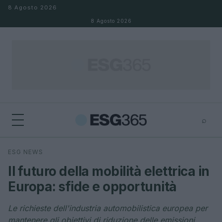
Salta al contenuto
8 Agosto 2026
8 Agosto 2026
⌕
×
⌕
ESG NEWS
Cerca
Il futuro della mobilità elettrica in
Europa: sfide e opportunità
Le richieste dell'industria automobilistica europea per
mantenere gli obiettivi di riduzione delle emissioni