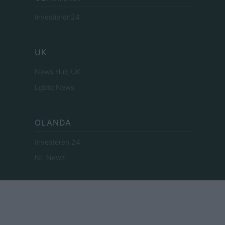
Investieren24
UK
News Hub UK
Lgbtq News
OLANDA
Investeren 24
NL Newz