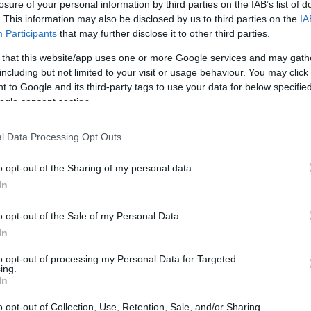
losure of your personal information by third parties on the IAB’s list of
. This information may also be disclosed by us to third parties on the
IA
Participants
that may further disclose it to other third parties.
 that this website/app uses one or more Google services and may gath
including but not limited to your visit or usage behaviour. You may click 
 to Google and its third-party tags to use your data for below specifi
ogle consent section.
l Data Processing Opt Outs
o opt-out of the Sharing of my personal data.
In
o opt-out of the Sale of my Personal Data.
In
coglie dodici scatti satellitari realizzati dal
to opt-out of processing my Personal Data for Targeted
all’
Agenzia Spaziale Italiana (ASI)
con il
ing.
In
Le immagini selezionate mostrano aree agricole
o opt-out of Collection, Use, Retention, Sale, and/or Sharing
o, offrendo uno sguardo che unisce valori