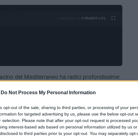
Ad
hub
Media
POWERED BY
bacino del Mediterraneo ha radici profondissime:
e orientali fino alle pratiche contemporanee, il
-
Do Not Process My Personal Information
menti e culture alimentari. Oggi quella storia
to grazie a sensori orbitanti che rivelano pattern,
to opt-out of the sale, sharing to third parties, or processing of your per
tale.
formation for targeted advertising by us, please use the below opt-out s
r selection. Please note that after your opt-out request is processed y
eing interest-based ads based on personal information utilized by us or
disclosed to third parties prior to your opt-out. You may separately opt-