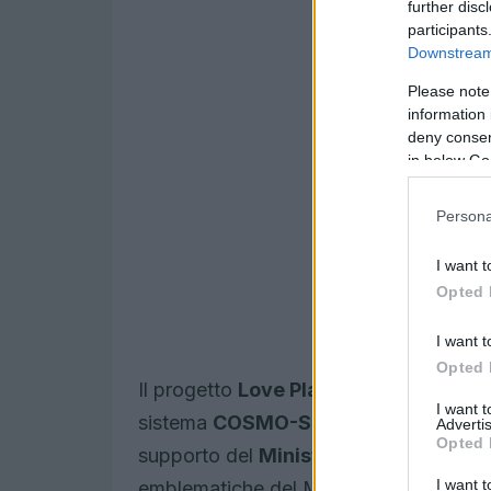
further disc
participants
Downstream 
Please note
information 
deny consent
in below Go
Persona
I want t
Opted 
I want t
Opted 
Il progetto
Love Planet Earth 2026
rac
I want 
sistema
COSMO-SkyMed
sviluppato d
Advertis
Opted 
supporto del
Ministero della Difesa
. 
I want t
emblematiche del Mediterraneo ampliat