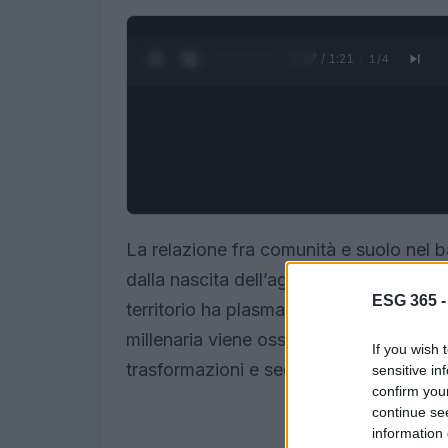
0:28 / 1:21
1
/
4
La relazione fra comunità e suolo nel 
dalla nascita dell’agricoltura sulle cost
ESG 365 
territorio ha plasmato economie, insedia
millenaria viene osservata anche dall’al
If you wish 
trasformazioni e segni di stress ambien
sensitive in
confirm you
continue se
information 