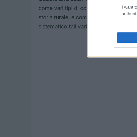
I want t
come vari tipi di coltura e pratiche di g
authenti
storia rurale, e come l’
osservazione del
sistematico tali varianti.