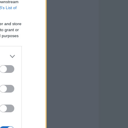
 downstream
B’s List of
er and store
to grant or
ed purposes