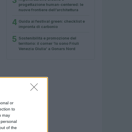
3
progettazione human-centered: le
nuove frontiere dell’architettura
4
Guida ai festival green: checklist e
impronta di carbonio
5
Sostenibilità e promozione del
territorio: il corner ‘Io sono Friuli
Venezia Giulia’ a Gonars Nord
sonal or
ection to
ou may
 personal
out of the