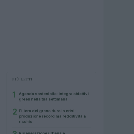
PIÙ LETTI
1
Agenda sostenibile: integra obiettivi
green nella tua settimana
2
Filiera del grano duro in crisi:
produzione record ma redditività a
rischio
Rigenerazione urbana e