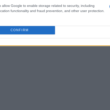
o allow Google to enable storage related to security, including
estione differiscano in funzione di clima, suolo e
cation functionality and fraud prevention, and other user protection.
la terra
permetta di confrontare in modo
CONFIRM