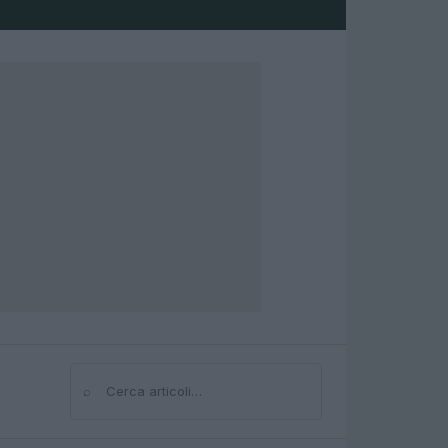
⌕
Cerca