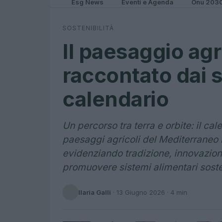
Esg News
Eventi e Agenda
Onu 203
SOSTENIBILITÀ
Il paesaggio ag
raccontato dai sa
calendario
Un percorso tra terra e orbite: il ca
paesaggi agricoli del Mediterraneo 
evidenziando tradizione, innovazio
promuovere sistemi alimentari soste
Ilaria Galli
·
13 Giugno 2026
· 4 min