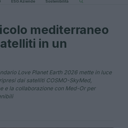
0
ESG Aziende
Sostenibilità
ricolo mediterraneo
telliti in un
lendario Love Planet Earth 2026 mette in luce
ripresi dai satelliti COSMO-SkyMed,
ne e la collaborazione con Med-Or per
nibili