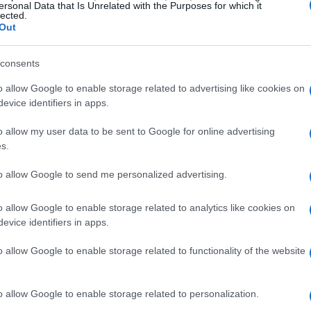
ersonal Data that Is Unrelated with the Purposes for which it
lected.
rritorio.
Out
 paesaggi agricoli immortalati
consents
o allow Google to enable storage related to advertising like cookies on
ni come la
Po Valley
la
Doñana
e la
Provenza
evice identifiers in apps.
 Bosnia e altre aree costiere o interne. Ogni
o allow my user data to be sent to Google for online advertising
emi d’irrigazione, trame di campi e infrastrutture
s.
adizione agricola
e innovazione tecnologica.
to allow Google to send me personalized advertising.
li fenomeni spesso invisibili a occhio nudo, come
à colturale e le aree sottoposte a stress idrico.
o allow Google to enable storage related to analytics like cookies on
evice identifiers in apps.
ci rappresentati
o allow Google to enable storage related to functionality of the website
rgono esempi concreti: la pianura irrigua
tri della
Doñana
i campi ortofrutticoli della
o allow Google to enable storage related to personalization.
stiere della
Tunisia
. Questi luoghi illustrano