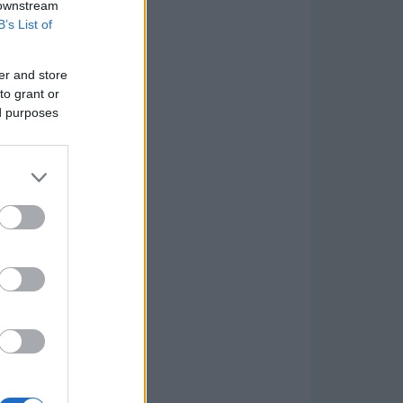
 downstream
B’s List of
er and store
to grant or
ed purposes