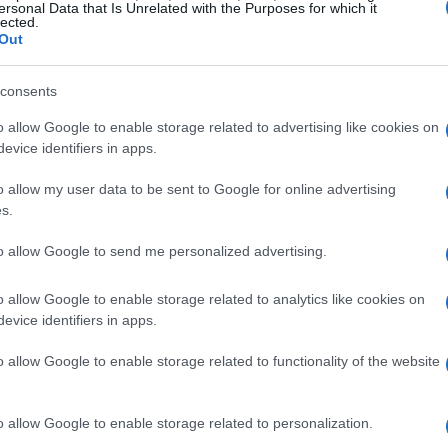
ersonal Data that Is Unrelated with the Purposes for which it
le dell’UE, entrerà in vigore dopo un periodo di
lected.
Out
lla
Commissione europea
nel mese di febbraio
oneri burocratici a carico delle imprese,
consents
ormente sulla propria competitività.
o allow Google to enable storage related to advertising like cookies on
evice identifiers in apps.
 sostenibilità
o allow my user data to be sent to Google for online advertising
 aziende con più di
1.000 dipendenti
e un
s.
i di euro
saranno soggette all’obbligo di
to allow Google to send me personalized advertising.
nche le aziende non europee che generano un
’interno dell’Unione Europea dovranno rispettare
o allow Google to enable storage related to analytics like cookies on
evice identifiers in apps.
liali che superano i
200 milioni di euro
di
rappresenta una significativa riduzione rispetto
o allow Google to enable storage related to functionality of the website
vano un numero maggiore di aziende.
o allow Google to enable storage related to personalization.