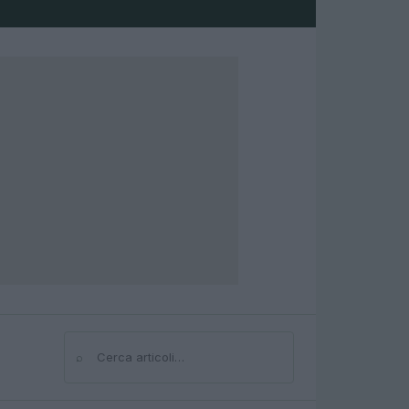
⌕
Cerca