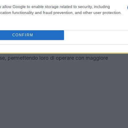
 due diligence
o allow Google to enable storage related to security, including
cation functionality and fraud prevention, and other user protection.
diligence
rivestono un’importanza notevole.
5.000 dipendenti
e un fatturato netto annuo di
spettare tali normative. Inoltre, le imprese non
CONFIRM
o dovranno conformarsi se raggiungono la
fica ha l’obiettivo di alleggerire il carico
ese, permettendo loro di operare con maggiore