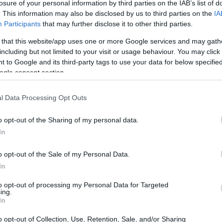
losure of your personal information by third parties on the IAB’s list of
. This information may also be disclosed by us to third parties on the
IA
Participants
that may further disclose it to other third parties.
 that this website/app uses one or more Google services and may gath
including but not limited to your visit or usage behaviour. You may click 
 to Google and its third-party tags to use your data for below specifi
ogle consent section.
l Data Processing Opt Outs
o opt-out of the Sharing of my personal data.
In
o opt-out of the Sale of my Personal Data.
In
mnibus I
to opt-out of processing my Personal Data for Targeted
ing.
In
oti favorevoli, 218 contrari e 17 astensioni.
le dal
Consiglio dell’Unione Europea
. Una
o opt-out of Collection, Use, Retention, Sale, and/or Sharing