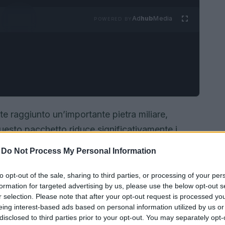
Ad
hub
Media
POWERED BY
 raggiunto un’importante pietra miliare,
uesto pacchetto riduce significativamente i
ibilità e di due diligence per le aziende operanti
-
Do Not Process My Personal Information
di un compromesso tra i vari Stati membri,
ficare le normative esistenti e rafforzare la
to opt-out of the sale, sharing to third parties, or processing of your per
formation for targeted advertising by us, please use the below opt-out s
contesto globale.
r selection. Please note that after your opt-out request is processed y
eing interest-based ads based on personal information utilized by us or
disclosed to third parties prior to your opt-out. You may separately opt-