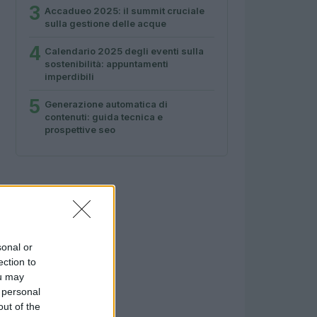
3
Accadueo 2025: il summit cruciale
sulla gestione delle acque
4
Calendario 2025 degli eventi sulla
sostenibilità: appuntamenti
imperdibili
5
Generazione automatica di
contenuti: guida tecnica e
prospettive seo
sonal or
ection to
ou may
 personal
out of the