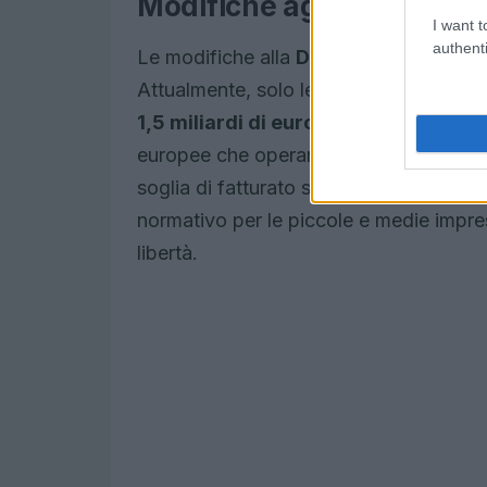
Modifiche agli obblighi di
I want t
authenti
Le modifiche alla
Direttiva sulla due 
Attualmente, solo le aziende con oltre
1,5 miliardi di euro
saranno tenute a ri
europee che operano nel mercato unic
soglia di fatturato stabilita. Questa modi
normativo per le piccole e medie impr
libertà.