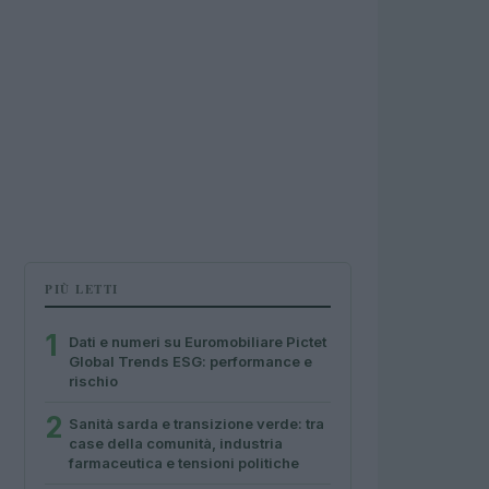
PIÙ LETTI
1
Dati e numeri su Euromobiliare Pictet
Global Trends ESG: performance e
rischio
2
Sanità sarda e transizione verde: tra
case della comunità, industria
farmaceutica e tensioni politiche