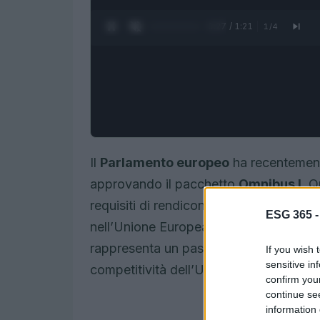
0:28 / 1:21
1
/
4
Il
Parlamento europeo
ha recentemente
approvando il pacchetto
Omnibus I
. Q
requisiti di rendicontazione sulla sosten
ESG 365 
nell’Unione Europea. L’accordo, frutto 
rappresenta un passo cruciale per sempli
If you wish 
sensitive in
competitività dell’Unione Europea nel 
confirm you
continue se
information 