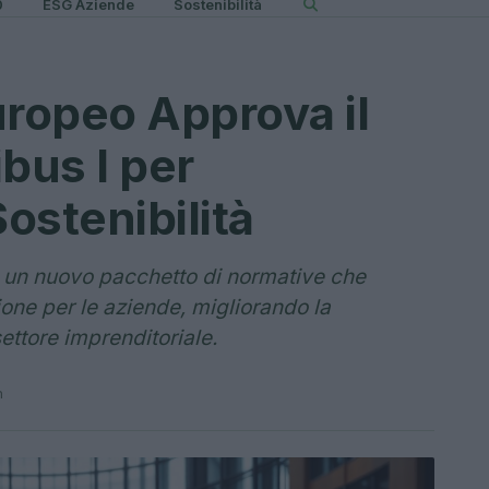
0
ESG Aziende
Sostenibilità
uropeo Approva il
bus I per
ostenibilità
 un nuovo pacchetto di normative che
ione per le aziende, migliorando la
ettore imprenditoriale.
n