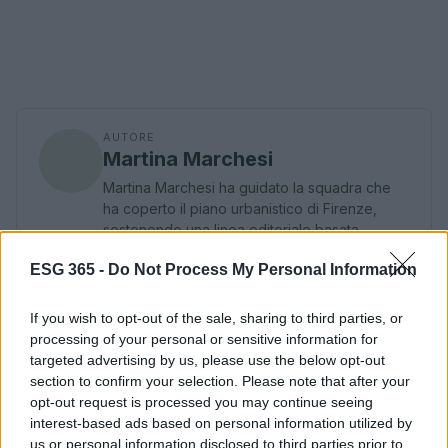
AUTORE
Martina Marchesi
Martina Marchesi ha guidato la squadra che
ha coperto il piano urbanistico di Firenze,
sostenendo una linea editoriale basata
sull'analisi documentale. Vicedirettrice, porta
ESG 365 -
Do Not Process My Personal Information
un dettaglio personale riconoscibile: una
mappa manoscritta dei rioni fiorentini nella sua
agenda.
If you wish to opt-out of the sale, sharing to third parties, or
processing of your personal or sensitive information for
targeted advertising by us, please use the below opt-out
section to confirm your selection. Please note that after your
opt-out request is processed you may continue seeing
interest-based ads based on personal information utilized by
us or personal information disclosed to third parties prior to