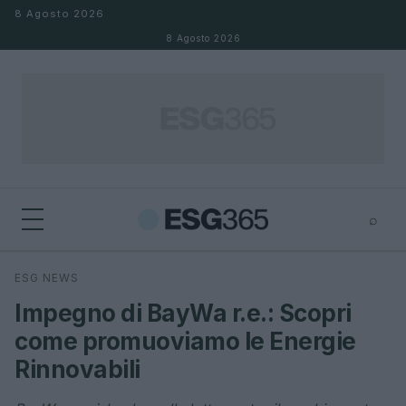
Salta al contenuto
8 Agosto 2026
8 Agosto 2026
⌕
×
⌕
ESG NEWS
Cerca
Impegno di BayWa r.e.: Scopri
come promuoviamo le Energie
Rinnovabili