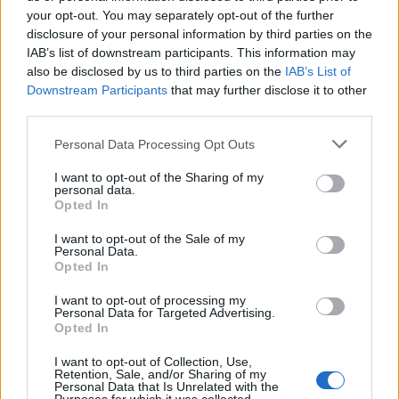
your opt-out. You may separately opt-out of the further
disclosure of your personal information by third parties on the
IAB’s list of downstream participants. This information may
also be disclosed by us to third parties on the
IAB’s List of
Downstream Participants
that may further disclose it to other
third parties.
Please note that this website/app uses one or more Google
Personal Data Processing Opt Outs
services and may gather and store information including but
not limited to your visit or usage behaviour. You may click to
I want to opt-out of the Sharing of my
personal data.
grant or deny consent to Google and its third-party tags to
Opted In
use your data for below specified purposes in below Google
consent section.
I want to opt-out of the Sale of my
Personal Data.
Opted In
I want to opt-out of processing my
Personal Data for Targeted Advertising.
Opted In
Continua a leggere
I want to opt-out of Collection, Use,
Retention, Sale, and/or Sharing of my
ESG NEWS
Personal Data that Is Unrelated with the