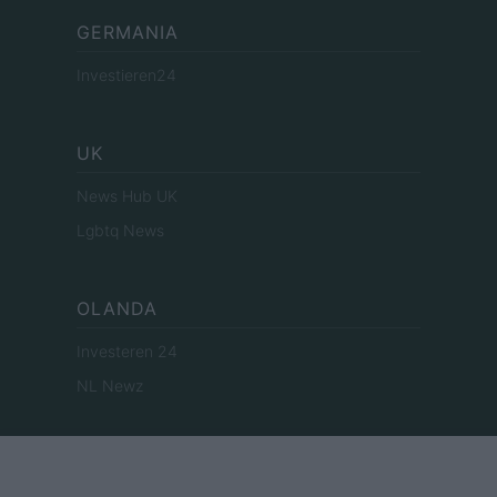
GERMANIA
Investieren24
UK
News Hub UK
Lgbtq News
OLANDA
Investeren 24
NL Newz