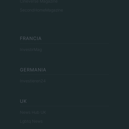
Cineverse Magazine
SecondHomeMagazine
FRANCIA
InvestirMag
GERMANIA
Investieren24
UK
News Hub UK
Lgbtq News