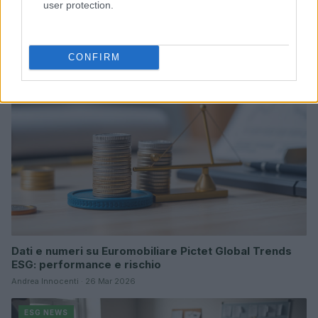
user protection.
Sanità sarda e transizione verde: tra case della
comunità, industria farmaceutica e tensioni politiche
Ilaria Galli · 15 Giu 2026
CONFIRM
ESG NEWS
Dati e numeri su Euromobiliare Pictet Global Trends
ESG: performance e rischio
Andrea Innocenti · 26 Mar 2026
ESG NEWS