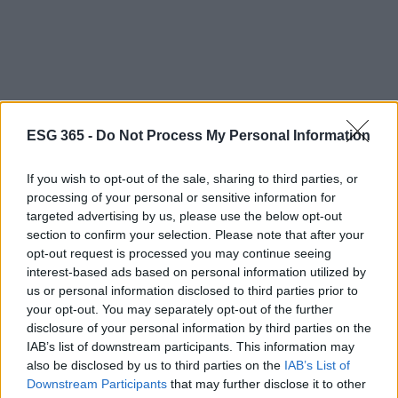
Il futuro degli investimenti ESG dipenderà dalla
ESG 365 -
Do Not Process My Personal Information
capacità delle aziende di affrontare le opportunità e
i rischi. In un’epoca di incertezze, la sostenibilità
If you wish to opt-out of the sale, sharing to third parties, or
deve essere vista come un
imperativo strategico
,
processing of your personal or sensitive information for
capace di unire crescita economica e
targeted advertising by us, please use the below opt-out
section to confirm your selection. Please note that after your
responsabilità sociale.
opt-out request is processed you may continue seeing
interest-based ads based on personal information utilized by
us or personal information disclosed to third parties prior to
your opt-out. You may separately opt-out of the further
AUTORE
Susanna Cardinale
disclosure of your personal information by third parties on the
IAB’s list of downstream participants. This information may
Susanna Cardinale ha ritrovato una serie di
also be disclosed by us to third parties on the
IAB’s List of
lettere d'epoca nel fondo parrocchiale di
Downstream Participants
that may further disclose it to other
Verona, fonte di un approfondimento sulla