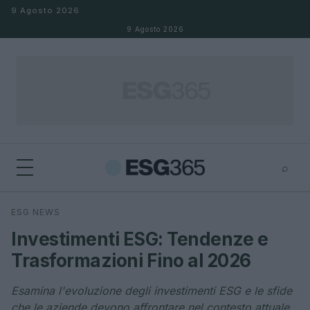
Salta al contenuto
9 Agosto 2026
9 Agosto 2026
⌕
×
⌕
ESG NEWS
Cerca
Investimenti ESG: Tendenze e
Trasformazioni Fino al 2026
Esamina l'evoluzione degli investimenti ESG e le sfide
che le aziende devono affrontare nel contesto attuale,