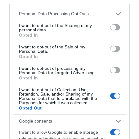
third parties.
memoria cittadina; è collaboratrice storica che
redige dossier e guide tematiche. Ha studi
Please note that this website/app uses one or more Google
Personal Data Processing Opt Outs
letteratura e partecipa a letture pubbliche
services and may gather and store information including but
nelle librerie veronesi.
not limited to your visit or usage behaviour. You may click to
I want to opt-out of the Sharing of my
personal data.
grant or deny consent to Google and its third-party tags to
Opted In
use your data for below specified purposes in below Google
consent section.
I want to opt-out of the Sale of my
Personal Data.
Opted In
I want to opt-out of processing my
Personal Data for Targeted Advertising.
Opted In
I want to opt-out of Collection, Use,
Retention, Sale, and/or Sharing of my
Personal Data that Is Unrelated with the
Purposes for which it was collected.
Opted Out
Google consents
I want to allow Google to enable storage
related to advertising like cookies on web or