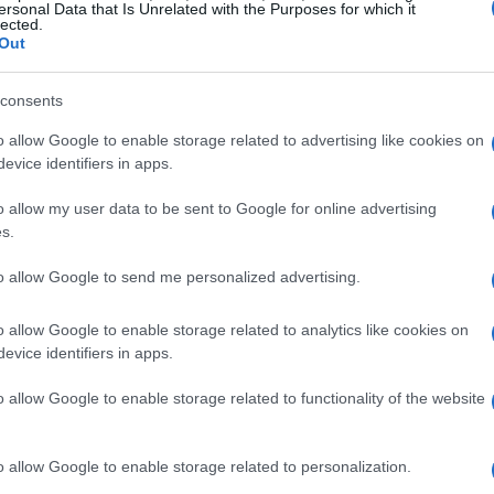
per la manutenzione del verde
ersonal Data that Is Unrelated with the Purposes for which it
lected.
Out
l’isola richiede un approccio strategico e attento.
zare soluzioni robotiche avanzate per la
consents
iaerba Husqvarna Automower®
rappresentano
o allow Google to enable storage related to advertising like cookies on
io tradizionali, alimentati a batteria e a zero
evice identifiers in apps.
o allow my user data to be sent to Google for online advertising
s.
obot tagliaerba asportano piccole quantità di
to allow Google to send me personalized advertising.
lizzandolo in modo naturale. Questo sistema
ello
smaltimento dei residui di sfalcio
, un
o allow Google to enable storage related to analytics like cookies on
n un’isola raggiungibile esclusivamente via
evice identifiers in apps.
o allow Google to enable storage related to functionality of the website
o allow Google to enable storage related to personalization.