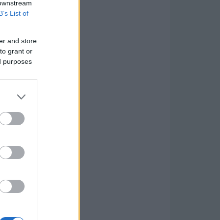
 downstream
B’s List of
er and store
to grant or
ed purposes