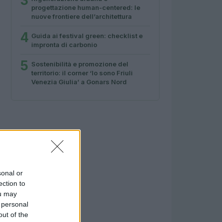
3
progettazione human-centered: le
nuove frontiere dell’architettura
4
Guida ai festival green: checklist e
impronta di carbonio
5
Sostenibilità e promozione del
territorio: il corner ‘Io sono Friuli
Venezia Giulia’ a Gonars Nord
sonal or
ection to
ou may
 personal
out of the