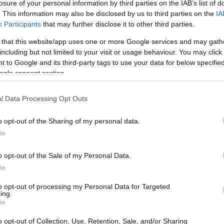
losure of your personal information by third parties on the IAB’s list of
. This information may also be disclosed by us to third parties on the
IA
Participants
that may further disclose it to other third parties.
 that this website/app uses one or more Google services and may gath
including but not limited to your visit or usage behaviour. You may click 
 to Google and its third-party tags to use your data for below specifi
ogle consent section.
l Data Processing Opt Outs
o opt-out of the Sharing of my personal data.
In
getto di restauro e riqualificazione da parte
l resort rappresenta un esempio di
ospitalità
o opt-out of the Sale of my Personal Data.
ott Venice Resort & Spa si basa sull’opportunità
In
 della natura, promuovendo pratiche ambientali
to opt-out of processing my Personal Data for Targeted
ing.
orio.
In
o opt-out of Collection, Use, Retention, Sale, and/or Sharing