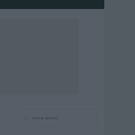
⌕
Cerca