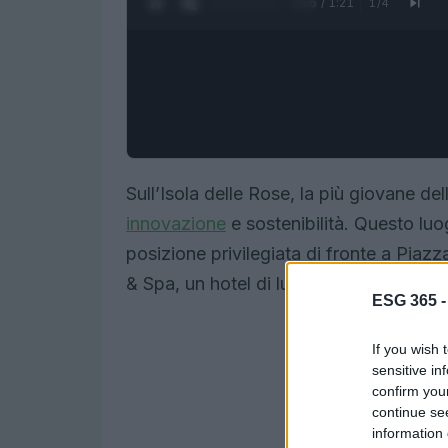
0:27 / 1:21
1
/
4
Sull’Isola delle Rose, la più giovane dell
innovazione
e sostenibilità. Questo luo
posizione privilegiata di fronte a Piaz
& Spa, un hotel di lusso che ha saputo 
ESG 365 
If you wish 
sensitive in
confirm you
continue se
information 