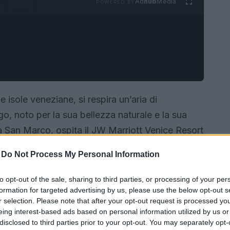
Ad
hub
Media
POWERED BY
e isole veneziane, si respira un’aria di
go, noto per la sua bellezza naturale e la sua
za San Marco, ospita il JW Marriott Venice Resort
coniugare eleganza e rispetto per l’ambiente.
-
Do Not Process My Personal Information
to opt-out of the sale, sharing to third parties, or processing of your per
formation for targeted advertising by us, please use the below opt-out s
r selection. Please note that after your opt-out request is processed y
eing interest-based ads based on personal information utilized by us or
disclosed to third parties prior to your opt-out. You may separately opt-