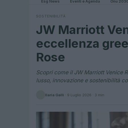
Esg News
Eventi e Agenda
Onu 203
SOSTENIBILITÀ
JW Marriott Ven
eccellenza green
Rose
Scopri come il JW Marriott Venice Re
lusso, innovazione e sostenibilità 
Ilaria Galli
·
9 Luglio 2026
· 3 min