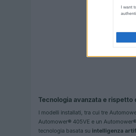
I want t
authenti
Tecnologia avanzata e rispetto 
I modelli installati, tra cui tre Auto
Automower® 405VE e un Automower® 58
tecnologia basata su
intelligenza arti