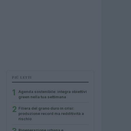
PIÙ LETTI
1
Agenda sostenibile: integra obiettivi
green nella tua settimana
2
Filiera del grano duro in crisi:
produzione record ma redditività a
rischio
Rigenerazione urbana e