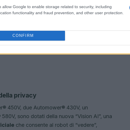
o allow Google to enable storage related to security, including
cation functionality and fraud prevention, and other user protection.
CONFIRM
della privacy
mower® 450V, due Automower® 430V, un
0V, sono dotati della nuova “Vision AI”, una
ficiale
che consente al robot di “vedere”,