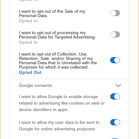
use your data for below specified purposes in below Google
consent section.
I want to opt-out of the Sale of my
Personal Data.
Opted In
Sostenibilità in provincia di Varese: strategie e
innovazioni per un futuro verde
I want to opt-out of processing my
Personal Data for Targeted Advertising.
Andrea Innocenti · 5 Ago 2026
Opted In
SOSTENIBILITÀ
I want to opt-out of Collection, Use,
Retention, Sale, and/or Sharing of my
Personal Data that Is Unrelated with the
Purposes for which it was collected.
Opted Out
Google consents
I want to allow Google to enable storage
related to advertising like cookies on web or
device identifiers in apps.
I want to allow my user data to be sent to
Google for online advertising purposes.