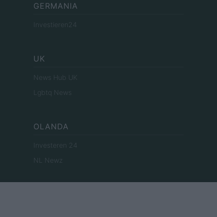
GERMANIA
Investieren24
UK
News Hub UK
Lgbtq News
OLANDA
Investeren 24
NL Newz