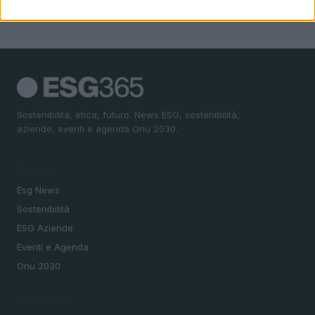
Sostenibilità, etica, futuro. News ESG, sostenibilità,
aziende, eventi e agenda Onu 2030.
SEZIONI
Esg News
Sostenibilità
ESG Aziende
Eventi e Agenda
Onu 2030
MAGAZINE