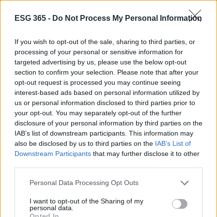
ESG 365 -
Do Not Process My Personal Information
If you wish to opt-out of the sale, sharing to third parties, or
processing of your personal or sensitive information for
targeted advertising by us, please use the below opt-out
section to confirm your selection. Please note that after your
Transizione energetica e green-skilling: le strategie
opt-out request is processed you may continue seeing
ESG di AMGA e DBA Group
interest-based ads based on personal information utilized by
Ilaria Galli · 6 Ago 2026
us or personal information disclosed to third parties prior to
your opt-out. You may separately opt-out of the further
disclosure of your personal information by third parties on the
SOSTENIBILITÀ
IAB’s list of downstream participants. This information may
also be disclosed by us to third parties on the
IAB’s List of
Downstream Participants
that may further disclose it to other
third parties.
Please note that this website/app uses one or more Google
Personal Data Processing Opt Outs
services and may gather and store information including but
not limited to your visit or usage behaviour. You may click to
I want to opt-out of the Sharing of my
personal data.
grant or deny consent to Google and its third-party tags to
Opted In