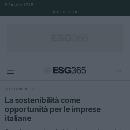
Salta al contenuto
6 Agosto 2026
6 Agosto 2026
⌕
×
⌕
SOSTENIBILITÀ
Cerca
La sostenibilità come
opportunità per le imprese
italiane