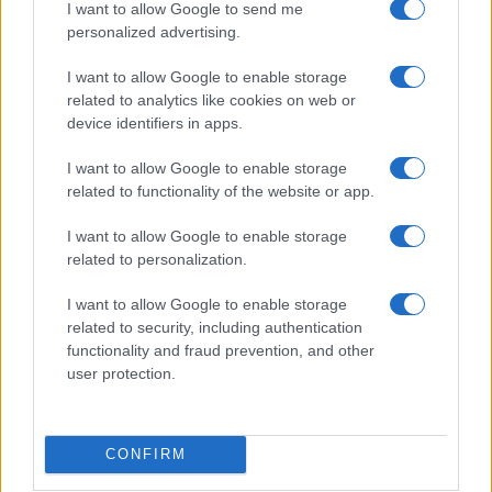
Bilanci di sostenibilità 2026: le strategie green di
I want to allow Google to send me
Sanfelice 1893 e CFadda
personalized advertising.
Edoardo Marchesi · 5 Ago 2026
I want to allow Google to enable storage
related to analytics like cookies on web or
device identifiers in apps.
PIÙ LETTI
I want to allow Google to enable storage
1
Transizione energetica e green-skilling: le strategie
related to functionality of the website or app.
ESG di AMGA e DBA Group
I want to allow Google to enable storage
2
Sostenibilità in provincia di Varese: strategie e
related to personalization.
innovazioni per un futuro verde
I want to allow Google to enable storage
3
Bilanci di sostenibilità 2026: le strategie green di
related to security, including authentication
Sanfelice 1893 e CFadda
functionality and fraud prevention, and other
user protection.
4
Città verdi e inclusive: rigenerazione urbana e
strumenti chiave
5
Packaging senza plastica: alternative, riuso, ricarica e
CONFIRM
LCA