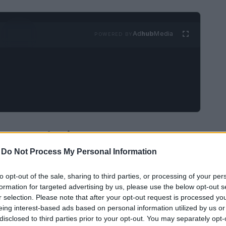
Ad
hub
Media
POWERED BY
ione ecologica
-
Do Not Process My Personal Information
a delle sfide più significative del nostro tempo,
 abbracci non solo le dimensioni ambientali, ma
to opt-out of the sale, sharing to third parties, or processing of your per
formation for targeted advertising by us, please use the below opt-out s
uesto contesto, l’Italia ha avviato un ambizioso
r selection. Please note that after your opt-out request is processed y
che si inserisce nel più ampio
Green Deal
eing interest-based ads based on personal information utilized by us or
disclosed to third parties prior to your opt-out. You may separately opt-
 una crescita sostenibile, preservando la salute