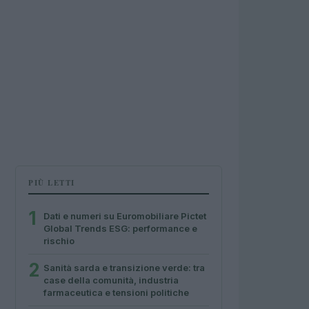
PIÙ LETTI
1
Dati e numeri su Euromobiliare Pictet
Global Trends ESG: performance e
rischio
2
Sanità sarda e transizione verde: tra
case della comunità, industria
farmaceutica e tensioni politiche