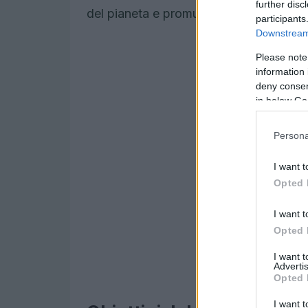
further disc
del pianeta e promuovendo la prosperit
participants
Downstream 
Please note
information 
deny consent
in below Go
Persona
I want t
Opted 
I want t
Opted 
I want 
Advertis
Opted 
I want t