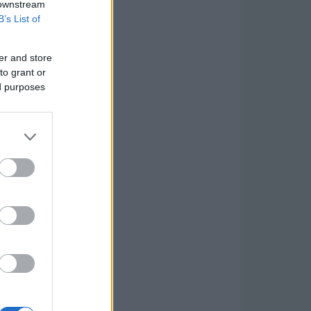
 downstream
B’s List of
er and store
to grant or
ed purposes