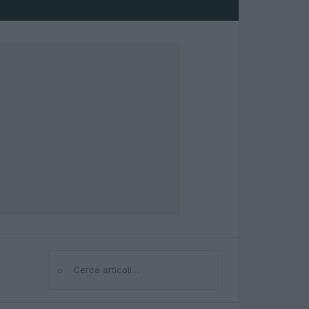
⌕
Cerca