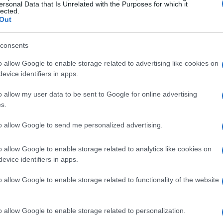
 transizione ecologica
ersonal Data that Is Unrelated with the Purposes for which it
lected.
Out
nisteriale per la transizione ecologica (CITE), si
 a raggiungere obiettivi ambiziosi. Tra questi, la
consents
zzeramento dell’inquinamento e il ripristino della
o allow Google to enable storage related to advertising like cookies on
a 175 pagine, delinea un percorso chiaro e
evice identifiers in apps.
di un approccio inclusivo che non lasci indietro
o allow my user data to be sent to Google for online advertising
s.
to allow Google to send me personalized advertising.
sostenibile
o allow Google to enable storage related to analytics like cookies on
 la
mobilità sostenibile
. I trasporti, responsabili
evice identifiers in apps.
rra in Italia, necessitano di una radicale
o allow Google to enable storage related to functionality of the website
ressiva conversione a veicoli elettrici e a
pei. Entro il 2030, si punta a raggiungere 6
o allow Google to enable storage related to personalization.
ddoppiare il traffico ferroviario ad alta velocità.