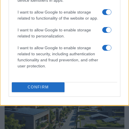
device identifiers in apps.
I want to allow Google to enable storage
related to functionality of the website or app.
I want to allow Google to enable storage
related to personalization.
La transizione sostenibile: un’opportunità di
crescita responsabile
I want to allow Google to enable storage
Un incontro a Milano per discutere di strategie e modelli di
related to security, including authentication
cooperazione
functionality and fraud prevention, and other
Redazione · 7 Feb 2025
user protection.
ESG NEWS
CONFIRM