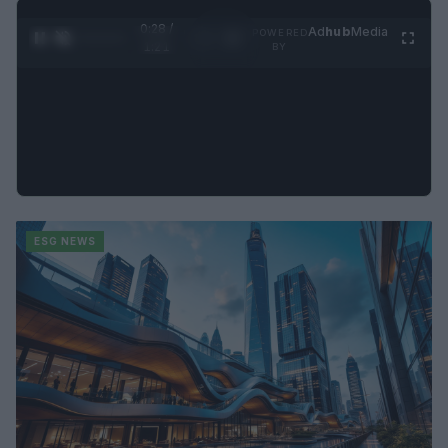
0:29 /
Ad
hub
Media
POWERED
1
/
4
1:21
BY
ESG NEWS