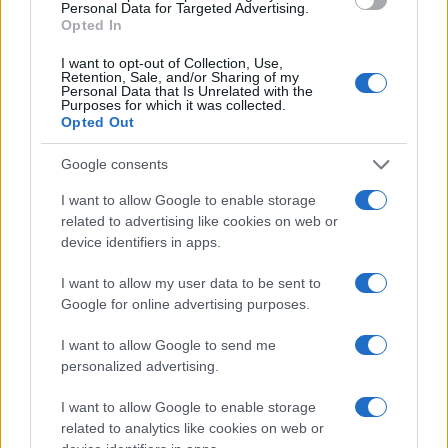
Personal Data for Targeted Advertising.
Opted In
I want to opt-out of Collection, Use,
Retention, Sale, and/or Sharing of my
Personal Data that Is Unrelated with the
Purposes for which it was collected.
Opted Out
Il futuro del settore bancario e finanziario
Google consents
nel 2025: tendenze e sfide
Analisi delle tendenze emergenti e delle sfide per il settore
I want to allow Google to enable storage
bancario nel 2025
related to advertising like cookies on web or
device identifiers in apps.
Redazione · 7 Feb 2025
I want to allow my user data to be sent to
ESG NEWS
Google for online advertising purposes.
I want to allow Google to send me
personalized advertising.
I want to allow Google to enable storage
related to analytics like cookies on web or