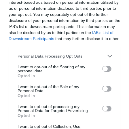
garantire coerenza tra i criteri nazionali e quelli
interest-based ads based on personal information utilized by
us or personal information disclosed to third parties prior to
comunitari, facilitando la rendicontazione
your opt-out. You may separately opt-out of the further
transfrontaliera.
disclosure of your personal information by third parties on the
IAB’s list of downstream participants. This information may
also be disclosed by us to third parties on the
IAB’s List of
Downstream Participants
that may further disclose it to other
AUTORE
third parties.
Ilaria Galli
Please note that this website/app uses one or more Google
Personal Data Processing Opt Outs
Ilaria Galli ha firmato il desk che ha svelato un
services and may gather and store information including but
caso amministrativo triestino dopo accessi agli
not limited to your visit or usage behaviour. You may click to
I want to opt-out of the Sharing of my
atti al Municipio, sostenendo la linea editoriale
personal data.
grant or deny consent to Google and its third-party tags to
di rigore documentale. Editor di redazione, ha
Opted In
use your data for below specified purposes in below Google
un tratto unico: colleziona verbali storici del
consent section.
Porto Vecchio.
I want to opt-out of the Sale of my
Personal Data.
Opted In
I want to opt-out of processing my
Personal Data for Targeted Advertising.
Opted In
I want to opt-out of Collection, Use,