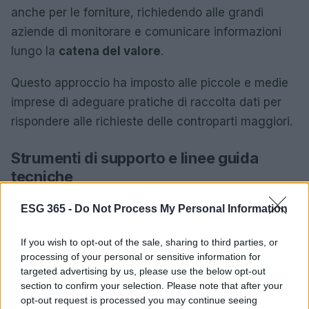
anche per le forniture, richiedendo alle grandi
aziende di monitorare e comunicare informazioni
lungo la
catena del valore
.
Questo approccio ha imposto alle piccole e medie
imprese di adeguare pratiche di raccolta dati per
rispondere alle richieste delle controparti maggiori.
Strumenti di supporto e linee guida
tecniche
Per agevolare l’applicazione delle regole sono state
ESG 365 -
Do Not Process My Personal Information
pubblicate linee guida tecniche, documenti di
orientamento e strumenti digitali per standardizzare
If you wish to opt-out of the sale, sharing to third parties, or
processing of your personal or sensitive information for
la rendicontazione e la misurazione degli impatti.
targeted advertising by us, please use the below opt-out
section to confirm your selection. Please note that after your
Il perfezionamento degli strumenti ha mirato a
opt-out request is processed you may continue seeing