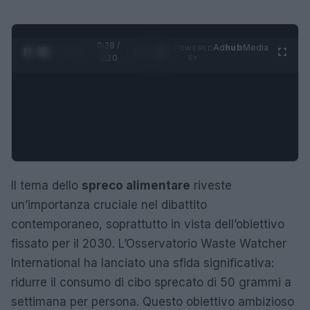
0:28 /
Ad
hub
Media
POWERED
1
/
4
1:20
BY
Il tema dello
spreco alimentare
riveste
un’importanza cruciale nel dibattito
contemporaneo, soprattutto in vista dell’obiettivo
fissato per il 2030. L’Osservatorio Waste Watcher
International ha lanciato una sfida significativa:
ridurre il consumo di cibo sprecato di 50 grammi a
settimana per persona. Questo obiettivo ambizioso