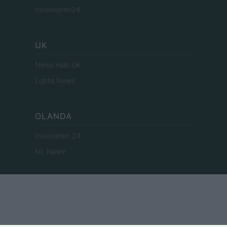
Investieren24
UK
News Hub UK
Lgbtq News
OLANDA
Investeren 24
NL Newz