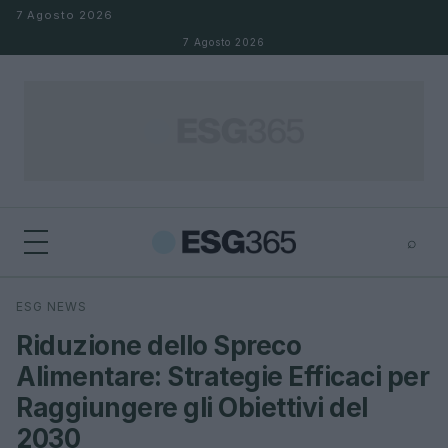
Salta al contenuto
7 Agosto 2026
7 Agosto 2026
⌕
×
⌕
ESG NEWS
Cerca
Riduzione dello Spreco
Alimentare: Strategie Efficaci per
Raggiungere gli Obiettivi del
2030