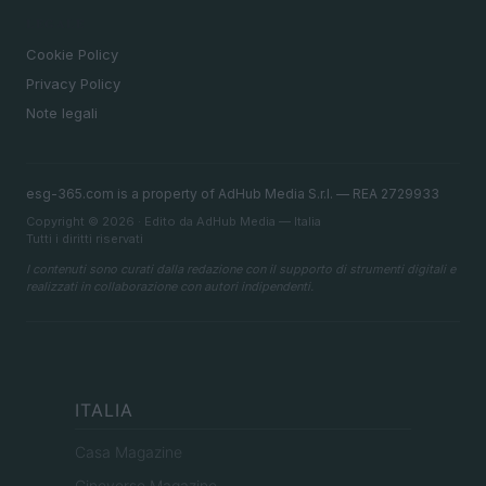
LEGALE
Cookie Policy
Privacy Policy
Note legali
esg-365.com is a property of AdHub Media S.r.l. — REA 2729933
Copyright © 2026 · Edito da AdHub Media — Italia
Tutti i diritti riservati
I contenuti sono curati dalla redazione con il supporto di strumenti digitali e
realizzati in collaborazione con autori indipendenti.
ITALIA
Casa Magazine
Cineverse Magazine