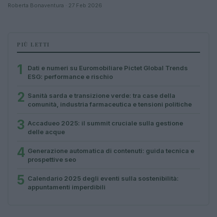
Roberta Bonaventura · 27 Feb 2026
PIÙ LETTI
1
Dati e numeri su Euromobiliare Pictet Global Trends
ESG: performance e rischio
2
Sanità sarda e transizione verde: tra case della
comunità, industria farmaceutica e tensioni politiche
3
Accadueo 2025: il summit cruciale sulla gestione
delle acque
4
Generazione automatica di contenuti: guida tecnica e
prospettive seo
5
Calendario 2025 degli eventi sulla sostenibilità:
appuntamenti imperdibili