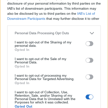
disclosure of your personal information by third parties on the
IAB’s list of downstream participants. This information may
also be disclosed by us to third parties on the
IAB’s List of
Downstream Participants
that may further disclose it to other
third parties.
Please note that this website/app uses one or more Google
Personal Data Processing Opt Outs
services and may gather and store information including but
not limited to your visit or usage behaviour. You may click to
I want to opt-out of the Sharing of my
personal data.
grant or deny consent to Google and its third-party tags to
Opted In
use your data for below specified purposes in below Google
consent section.
I want to opt-out of the Sale of my
Personal Data.
Opted In
I want to opt-out of processing my
Continua a leggere
Personal Data for Targeted Advertising.
Opted In
I want to opt-out of Collection, Use,
ESG NEWS
Retention, Sale, and/or Sharing of my
Personal Data that Is Unrelated with the
Purposes for which it was collected.
Opted Out