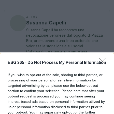
AUTORE
Susanna Capelli
Susanna Capelli ha raccontato una
rievocazione veronese dal loggiato di Piazza
Bra, promuovendo una linea editoriale che
valorizza la storia locale sui social.
Collaboratrice storica, possiede una
collezione di programmi teatrali degli
spettacoli veronesi come particolare
ESG 365 -
Do Not Process My Personal Information
biografico.
If you wish to opt-out of the sale, sharing to third parties, or
processing of your personal or sensitive information for
targeted advertising by us, please use the below opt-out
section to confirm your selection. Please note that after your
opt-out request is processed you may continue seeing
interest-based ads based on personal information utilized by
us or personal information disclosed to third parties prior to
your opt-out. You may separately opt-out of the further