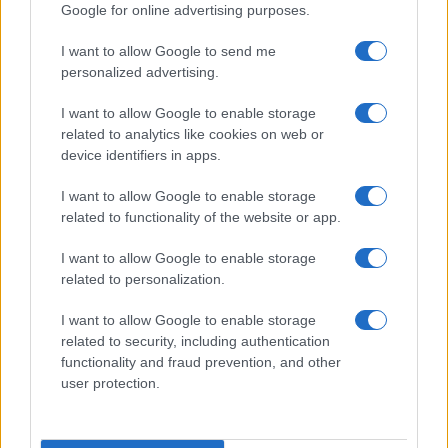
Google for online advertising purposes.
I want to allow Google to send me
personalized advertising.
I want to allow Google to enable storage
related to analytics like cookies on web or
device identifiers in apps.
I want to allow Google to enable storage
related to functionality of the website or app.
Sicurezza e sostenibilità: i cantieri che stanno
I want to allow Google to enable storage
trasformando le strade italiane
related to personalization.
Ilaria Galli · 9 Ago 2026
I want to allow Google to enable storage
related to security, including authentication
EVENTI E AGENDA
functionality and fraud prevention, and other
user protection.