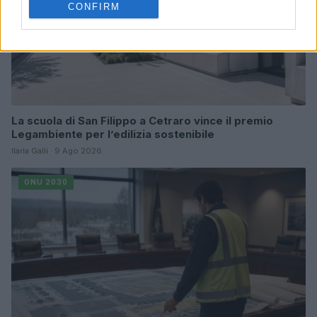
CONFIRM
La scuola di San Filippo a Cetraro vince il premio
Legambiente per l’edilizia sostenibile
Ilaria Galli · 9 Ago 2026
ONU 2030