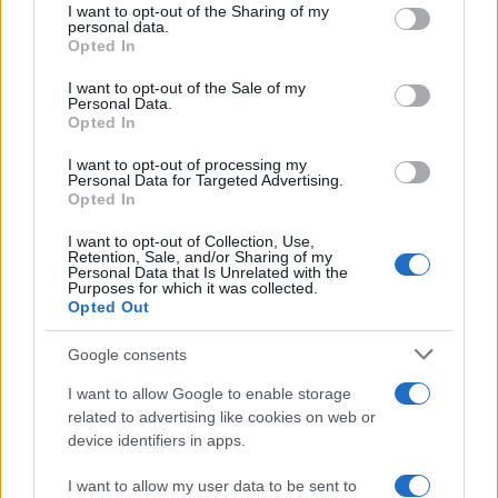
not limited to your visit or usage behaviour. You may click to
I want to opt-out of the Sharing of my
personal data.
grant or deny consent to Google and its third-party tags to
Opted In
use your data for below specified purposes in below Google
consent section.
I want to opt-out of the Sale of my
Personal Data.
Opted In
I want to opt-out of processing my
Personal Data for Targeted Advertising.
Opted In
I want to opt-out of Collection, Use,
Retention, Sale, and/or Sharing of my
Personal Data that Is Unrelated with the
Purposes for which it was collected.
Opted Out
Google consents
I want to allow Google to enable storage
Continua a leggere
related to advertising like cookies on web or
device identifiers in apps.
SOSTENIBILITÀ
I want to allow my user data to be sent to