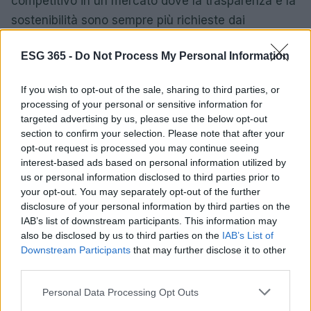
competitivo in un mercato dove la trasparenza e la
sostenibilità sono sempre più richieste dai
consumatori. Le aziende che sanno comunicare il
ESG 365 -
Do Not Process My Personal Information
proprio impegno sociale sono in grado di attrarre e
mantenere clienti più fedeli, generando così un
If you wish to opt-out of the sale, sharing to third parties, or
impatto positivo sulle vendite e sulla reputazione
processing of your personal or sensitive information for
aziendale. La risposta ti sorprenderà: più
targeted advertising by us, please use the below opt-out
section to confirm your selection. Please note that after your
trasparenza significa più successo!
opt-out request is processed you may continue seeing
interest-based ads based on personal information utilized by
us or personal information disclosed to third parties prior to
your opt-out. You may separately opt-out of the further
AUTORE
disclosure of your personal information by third parties on the
AiAdhubMedia
IAB’s list of downstream participants. This information may
also be disclosed by us to third parties on the
IAB’s List of
Downstream Participants
that may further disclose it to other
third parties.
Please note that this website/app uses one or more Google
Personal Data Processing Opt Outs
services and may gather and store information including but