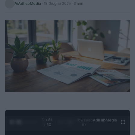
AiAdhubMedia
·
18 Giugno 2025
· 3 min
0:29 /
Ad
hub
Media
POWERED
1
/
4
1:50
BY