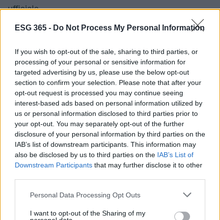
ufficiale
.
ESG 365 -
Do Not Process My Personal Information
AUTORE
If you wish to opt-out of the sale, sharing to third parties, or
Ilaria Galli
processing of your personal or sensitive information for
targeted advertising by us, please use the below opt-out
Ilaria Galli ha firmato il desk che ha svelato un
section to confirm your selection. Please note that after your
caso amministrativo triestino dopo accessi agli
opt-out request is processed you may continue seeing
atti al Municipio, sostenendo la linea editoriale
interest-based ads based on personal information utilized by
di rigore documentale. Editor di redazione, ha
us or personal information disclosed to third parties prior to
un tratto unico: colleziona verbali storici del
your opt-out. You may separately opt-out of the further
Porto Vecchio.
disclosure of your personal information by third parties on the
IAB’s list of downstream participants. This information may
also be disclosed by us to third parties on the
IAB’s List of
Downstream Participants
that may further disclose it to other
third parties.
Please note that this website/app uses one or more Google
Personal Data Processing Opt Outs
services and may gather and store information including but
not limited to your visit or usage behaviour. You may click to
I want to opt-out of the Sharing of my