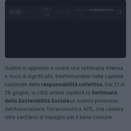
0:29 /
Ad
hub
Media
POWERED
1
/
4
1:20
BY
Gubbio si appresta a vivere una settimana intensa
e ricca di significato, trasformandosi nella capitale
nazionale della
responsabilità collettiva
. Dal 21 al
28 giugno, la città umbra ospiterà la
Settimana
della Sostenibilità Sociale
un evento promosso
dall’Associazione Terracomunica APS, che celebra
oltre vent’anni di impegno per il bene comune.