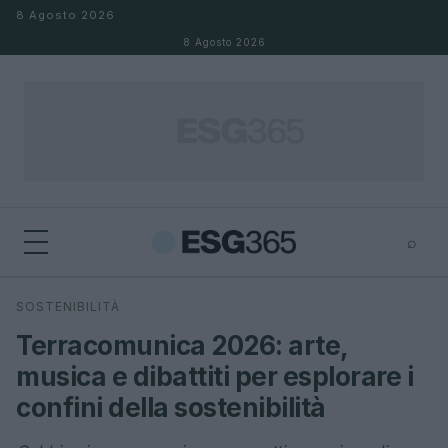
Salta al contenuto
8 Agosto 2026
8 Agosto 2026
⌕
×
⌕
SOSTENIBILITÀ
Cerca
Terracomunica 2026: arte,
musica e dibattiti per esplorare i
confini della sostenibilità