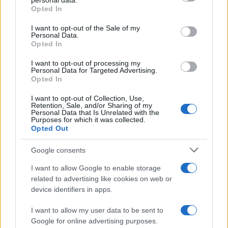
personal data.
grant or deny consent to Google and its third-party tags to
Opted In
use your data for below specified purposes in below Google
consent section.
I want to opt-out of the Sale of my
Personal Data.
Opted In
I want to opt-out of processing my
Personal Data for Targeted Advertising.
Opted In
I want to opt-out of Collection, Use,
Retention, Sale, and/or Sharing of my
Personal Data that Is Unrelated with the
Purposes for which it was collected.
Opted Out
Google consents
Continua a leggere
I want to allow Google to enable storage
related to advertising like cookies on web or
device identifiers in apps.
SOSTENIBILITÀ
I want to allow my user data to be sent to
Google for online advertising purposes.