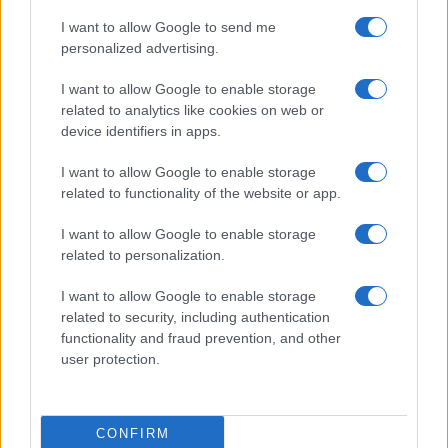
I want to allow Google to send me
personalized advertising.
I want to allow Google to enable storage
related to analytics like cookies on web or
device identifiers in apps.
I want to allow Google to enable storage
related to functionality of the website or app.
Filiera del grano duro in crisi: produzione record ma
redditività a rischio
I want to allow Google to enable storage
Andrea Innocenti · 7 Ago 2026
related to personalization.
SOSTENIBILITÀ
I want to allow Google to enable storage
related to security, including authentication
functionality and fraud prevention, and other
user protection.
CONFIRM