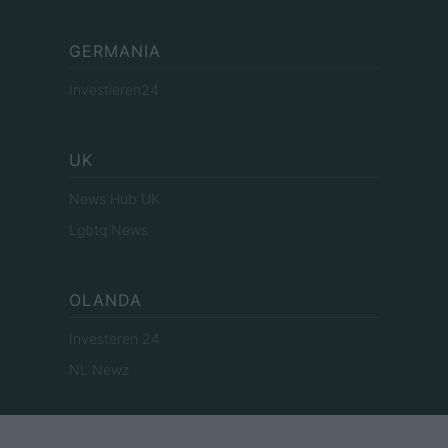
GERMANIA
Investieren24
UK
News Hub UK
Lgbtq News
OLANDA
Investeren 24
NL Newz