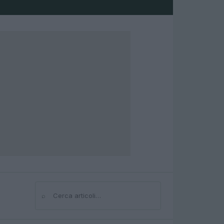
⌕
Cerca