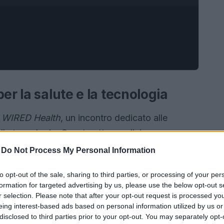
er la salute e la tecnologia
o
WIRED Health
, un incontro dedicato alle
lla tecnologia. Questa ottava edizione,
rsità Vita-Salute San Raffaele, si concentrerà sul
-
Do Not Process My Personal Information
anza del fattore umano nella trasformazione
to opt-out of the sale, sharing to third parties, or processing of your per
ogramma ricco di incontri gratuiti e aperti al
formation for targeted advertising by us, please use the below opt-out s
unità unica per professionisti, ricercatori e
r selection. Please note that after your opt-out request is processed y
eing interest-based ads based on personal information utilized by us or
sfide e le opportunità future.
disclosed to third parties prior to your opt-out. You may separately opt-