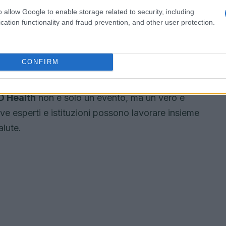
o allow Google to enable storage related to security, including
cation functionality and fraud prevention, and other user protection.
e interattiva
un’area exhibit dove i partecipanti potranno
CONFIRM
nze nel campo della salute e della tecnologia.
 pensata per facilitare il networking e la
 Health
non è solo un evento, ma un vero e
e esperti e istituzioni possono lavorare insieme
alute.