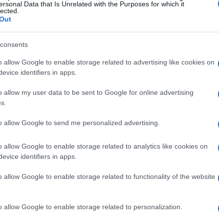
genza artificiale stanno rivoluzionando il panorama
ersonal Data that Is Unrelated with the Purposes for which it
lected.
ercorso di cura e supporto per i pazienti.
Luca
Out
IRED Italia, ha dichiarato: “Quest’anno ci
ella trasformazione tecnologica della sanità, tra
consents
i”. Questo approccio mira a creare un sistema
o allow Google to enable storage related to advertising like cookies on
evice identifiers in apps.
ve ogni individuo possa contribuire attivamente al
o allow my user data to be sent to Google for online advertising
s.
perti e innovazioni
to allow Google to send me personalized advertising.
presenza di due palchi: uno dedicato alle
o allow Google to enable storage related to analytics like cookies on
 workshop e approfondimenti tecnici. Oltre
45
evice identifiers in apps.
 esperti del settore e leader di pensiero,
o allow Google to enable storage related to functionality of the website
ni sul futuro della salute. Tra i relatori ci
ta
,
Bart De Witte
e
Fadi Haddad
, pronti a
o allow Google to enable storage related to personalization.
 artificiale, la robotica e le terapie digitali.