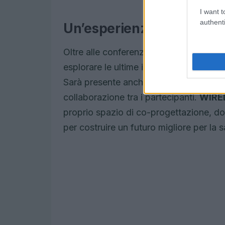
I want t
authenti
Un’esperienza immersiva 
Oltre alle conferenze, l’evento offrirà 
esplorare le ultime innovazioni e tende
Sarà presente anche un’area co-working,
collaborazione tra i partecipanti.
WIRED
proprio spazio di co-progettazione, dov
per costruire un futuro migliore per la s