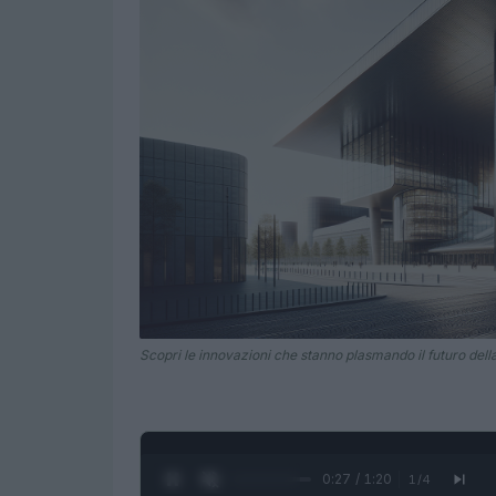
Scopri le innovazioni che stanno plasmando il futuro della
0:28 / 1:20
1
/
4