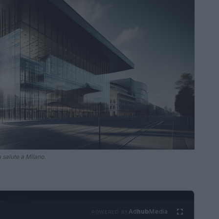
 salute a Milano.
Ad
hub
Media
POWERED BY