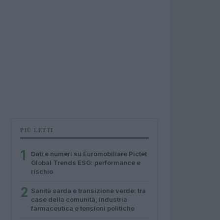
PIÙ LETTI
1
Dati e numeri su Euromobiliare Pictet
Global Trends ESG: performance e
rischio
2
Sanità sarda e transizione verde: tra
case della comunità, industria
farmaceutica e tensioni politiche