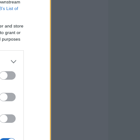
 downstream
B’s List of
er and store
to grant or
ed purposes