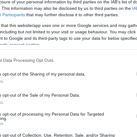
losure of your personal information by third parties on the IAB’s list of
. This information may also be disclosed by us to third parties on the
IA
Participants
that may further disclose it to other third parties.
 that this website/app uses one or more Google services and may gath
including but not limited to your visit or usage behaviour. You may click 
 to Google and its third-party tags to use your data for below specifi
ogle consent section.
l Data Processing Opt Outs
o opt-out of the Sharing of my personal data.
In
o opt-out of the Sale of my Personal Data.
cienza energetica
In
questione di risparmio; è un passo cruciale
to opt-out of processing my Personal Data for Targeted
ing.
ignifica davvero? Quando parliamo di efficienza,
In
sumi energetici, utilizzando meno energia per
o opt-out of Collection, Use, Retention, Sale, and/or Sharing