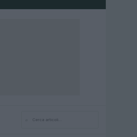
⌕
Cerca