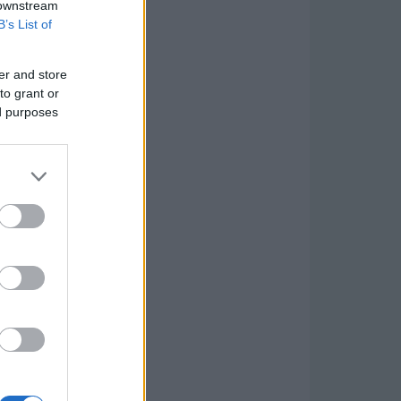
 downstream
B’s List of
er and store
to grant or
ed purposes