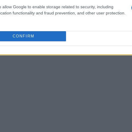
endenza dai combustibili fossili, ma hai anche la
o allow Google to enable storage related to security, including
cation functionality and fraud prevention, and other user protection.
o autonomo. Non è fantastico?
CONFIRM