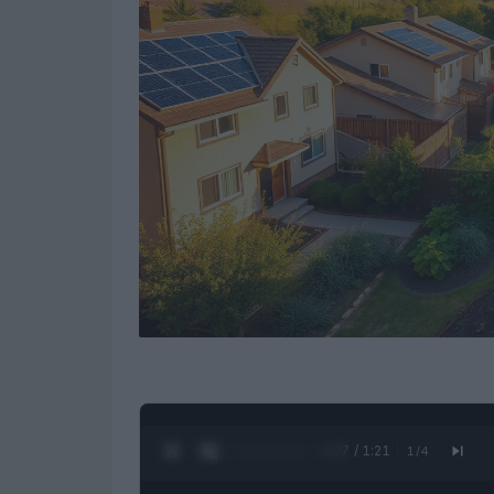
0:28 / 1:21
1
/
4