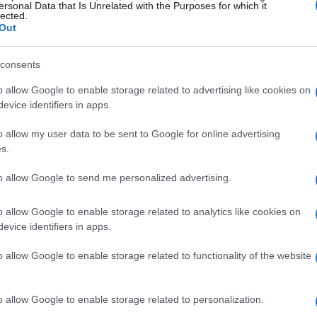
 solo alleggerisce le spese in bolletta, ma riduce
ersonal Data that Is Unrelated with the Purposes for which it
lected.
nacciano il nostro pianeta.
Out
ti come l’installazione di lampadine a LED o
consents
uesti piccoli cambiamenti possono portare a
o allow Google to enable storage related to advertising like cookies on
: l’efficienza energetica coinvolge anche le
evice identifiers in apps.
processi produttivi, aumentando così la loro
o allow my user data to be sent to Google for online advertising
iesto quanto potresti risparmiare iniziando
s.
to allow Google to send me personalized advertising.
e rinnovabili
o allow Google to enable storage related to analytics like cookies on
evice identifiers in apps.
 semplice passare a fonti di energia
o allow Google to enable storage related to functionality of the website
idroelettrica sono solo alcune delle opzioni
l tetto della tua casa non è mai stato così
o allow Google to enable storage related to personalization.
le tecnologie sempre più avanzate. Con queste