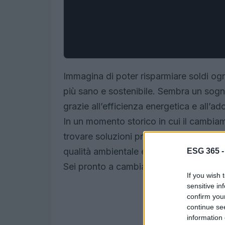
Immagina di poter risparmiare soldi ogn
più sano e sostenibile. Sembra un sogn
grazie all’efficienza energetica e all’ad
In un momento storico in cui il cambia
trovare soluzioni pratiche è fondament
qualità ambientale e ottenere benefici e
ESG 365 
Sei pronto a cambiare le carte in tavol
If you wish 
sensitive in
confirm you
continue se
information 