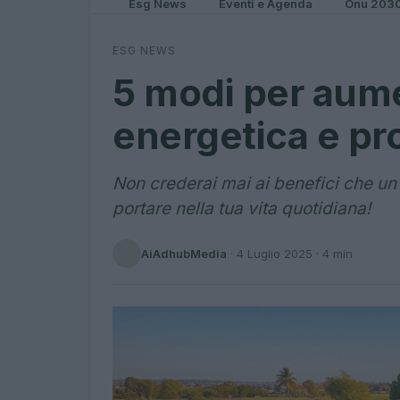
Esg News
Eventi e Agenda
Onu 203
ESG NEWS
5 modi per aume
energetica e pr
Non crederai mai ai benefici che 
portare nella tua vita quotidiana!
AiAdhubMedia
·
4 Luglio 2025
· 4 min