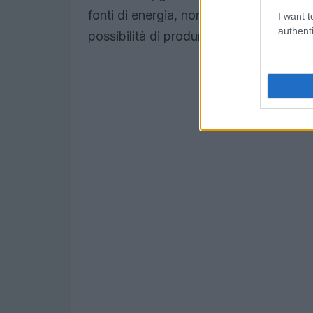
fonti di energia, non solo riduci la dip
I want t
authenti
possibilità di produrre energia in mod