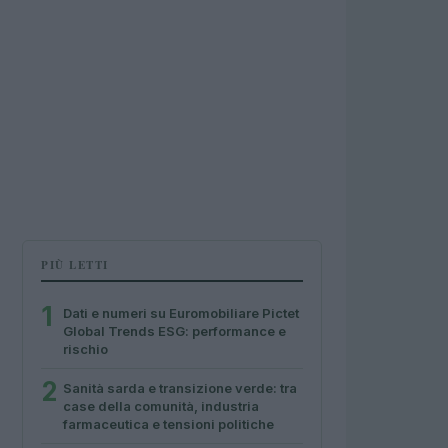
PIÙ LETTI
1
Dati e numeri su Euromobiliare Pictet
Global Trends ESG: performance e
rischio
2
Sanità sarda e transizione verde: tra
case della comunità, industria
farmaceutica e tensioni politiche