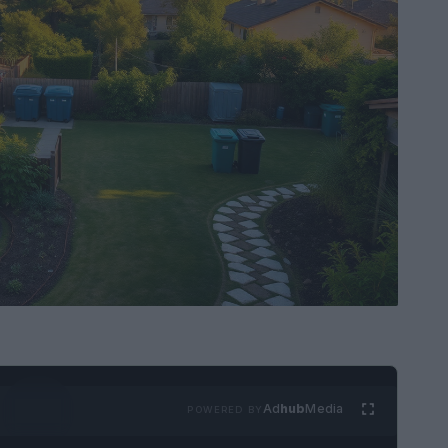
Ad
hub
Media
POWERED BY