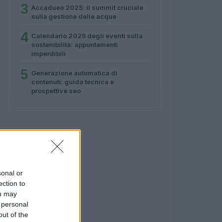
3
Accadueo 2025: il summit cruciale
sulla gestione delle acque
4
Calendario 2025 degli eventi sulla
sostenibilità: appuntamenti
imperdibili
5
Generazione automatica di
contenuti: guida tecnica e
prospettive seo
sonal or
ection to
ou may
 personal
out of the