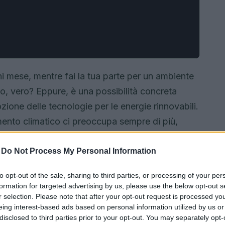
i mese, mentre fai la tua parte per un ambiente
o, vero? Eppure, è una possibilità concreta
ozione delle tecnologie per le energie rinnovabili.
mento climatico ci preoccupa sempre di più,
ale. Scopriamo insieme come migliorare la
conomici grazie all’uso intelligente dell’energia.
-
Do Not Process My Personal Information
a?
to opt-out of the sale, sharing to third parties, or processing of your per
formation for targeted advertising by us, please use the below opt-out s
r selection. Please note that after your opt-out request is processed y
eing interest-based ads based on personal information utilized by us or
disclosed to third parties prior to your opt-out. You may separately opt-