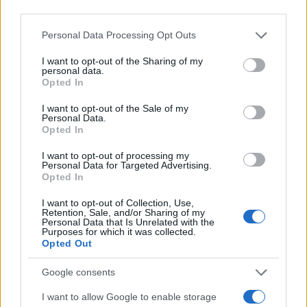
third parties.
Please note that this website/app uses one or more Google
Personal Data Processing Opt Outs
services and may gather and store information including but
not limited to your visit or usage behaviour. You may click to
I want to opt-out of the Sharing of my
personal data.
grant or deny consent to Google and its third-party tags to
Opted In
use your data for below specified purposes in below Google
consent section.
Continua a leggere
I want to opt-out of the Sale of my
Personal Data.
Opted In
ESG NEWS
I want to opt-out of processing my
Personal Data for Targeted Advertising.
Opted In
I want to opt-out of Collection, Use,
Retention, Sale, and/or Sharing of my
Personal Data that Is Unrelated with the
Purposes for which it was collected.
Opted Out
Google consents
I want to allow Google to enable storage