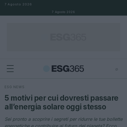
Salta al contenuto
7 Agosto 2026
7 Agosto 2026
⌕
×
⌕
ESG NEWS
Cerca
5 motivi per cui dovresti passare
all’energia solare oggi stesso
Sei pronto a scoprire i segreti per ridurre le tue bollette
energetiche e contribuire al futuro del pianeta? Ecco