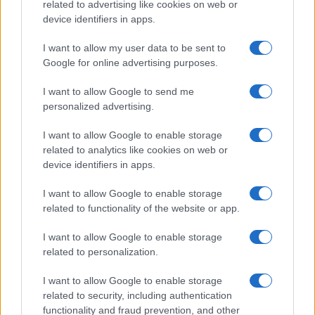
related to advertising like cookies on web or
device identifiers in apps.
Sanità sarda e transizione verde: tra case della
comunità, industria farmaceutica e tensioni politiche
I want to allow my user data to be sent to
Ilaria Galli · 15 Giu 2026
Google for online advertising purposes.
I want to allow Google to send me
ESG NEWS
personalized advertising.
I want to allow Google to enable storage
related to analytics like cookies on web or
device identifiers in apps.
I want to allow Google to enable storage
related to functionality of the website or app.
I want to allow Google to enable storage
related to personalization.
Dati e numeri su Euromobiliare Pictet Global Trends
ESG: performance e rischio
I want to allow Google to enable storage
Andrea Innocenti · 26 Mar 2026
related to security, including authentication
functionality and fraud prevention, and other