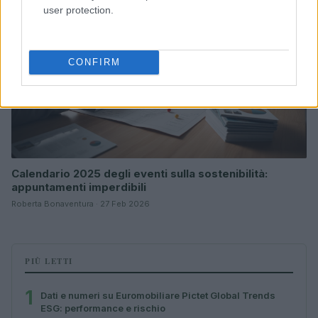
ESG NEWS
user protection.
CONFIRM
Calendario 2025 degli eventi sulla sostenibilità:
appuntamenti imperdibili
Roberta Bonaventura · 27 Feb 2026
PIÙ LETTI
1
Dati e numeri su Euromobiliare Pictet Global Trends
ESG: performance e rischio