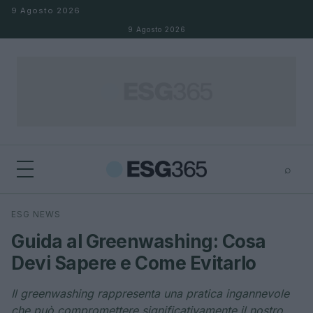
Salta al contenuto
9 Agosto 2026
9 Agosto 2026
⌕
×
⌕
ESG NEWS
Cerca
Guida al Greenwashing: Cosa
Devi Sapere e Come Evitarlo
Il greenwashing rappresenta una pratica ingannevole
che può compromettere significativamente il nostro