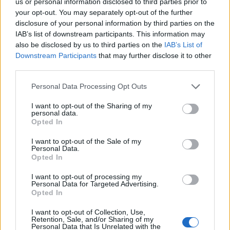
us or personal information disclosed to third parties prior to
your opt-out. You may separately opt-out of the further
disclosure of your personal information by third parties on the
IAB’s list of downstream participants. This information may
also be disclosed by us to third parties on the
IAB’s List of
Downstream Participants
that may further disclose it to other
third parties.
Please note that this website/app uses one or more Google
Personal Data Processing Opt Outs
services and may gather and store information including but
not limited to your visit or usage behaviour. You may click to
I want to opt-out of the Sharing of my
personal data.
grant or deny consent to Google and its third-party tags to
Opted In
use your data for below specified purposes in below Google
consent section.
I want to opt-out of the Sale of my
Personal Data.
Opted In
I want to opt-out of processing my
Personal Data for Targeted Advertising.
Opted In
Continua a leggere
I want to opt-out of Collection, Use,
Retention, Sale, and/or Sharing of my
Personal Data that Is Unrelated with the
ESG NEWS