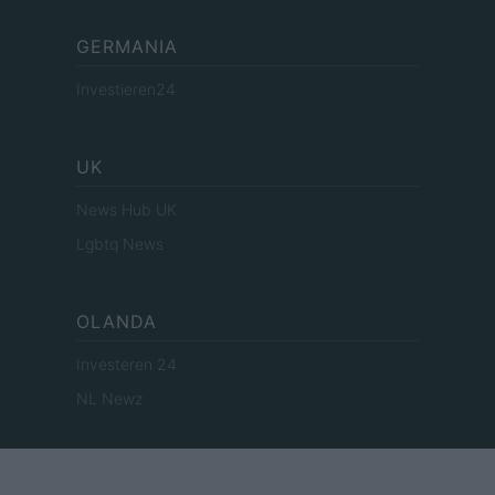
GERMANIA
Investieren24
UK
News Hub UK
Lgbtq News
OLANDA
Investeren 24
NL Newz