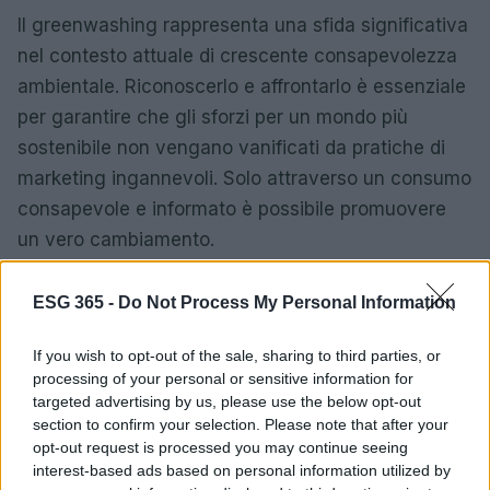
Il greenwashing rappresenta una sfida significativa
nel contesto attuale di crescente consapevolezza
ambientale. Riconoscerlo e affrontarlo è essenziale
per garantire che gli sforzi per un mondo più
sostenibile non vengano vanificati da pratiche di
marketing ingannevoli. Solo attraverso un consumo
consapevole e informato è possibile promuovere
un vero cambiamento.
ESG 365 -
Do Not Process My Personal Information
AUTORE
AiAdhubMedia
If you wish to opt-out of the sale, sharing to third parties, or
processing of your personal or sensitive information for
targeted advertising by us, please use the below opt-out
section to confirm your selection. Please note that after your
opt-out request is processed you may continue seeing
interest-based ads based on personal information utilized by